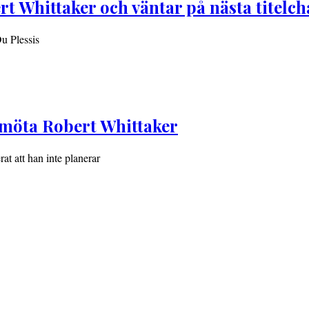
rt Whittaker och väntar på nästa titelc
Du Plessis
t möta Robert Whittaker
at att han inte planerar