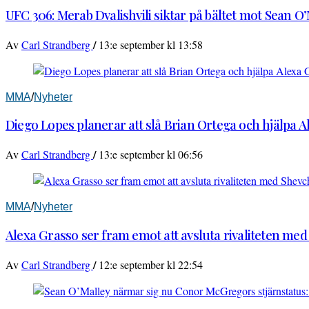
UFC 306: Merab Dvalishvili siktar på bältet mot Sean O
/
Av
Carl Strandberg
13:e september kl 13:58
MMA
/
Nyheter
Diego Lopes planerar att slå Brian Ortega och hjälpa 
/
Av
Carl Strandberg
13:e september kl 06:56
MMA
/
Nyheter
Alexa Grasso ser fram emot att avsluta rivaliteten me
/
Av
Carl Strandberg
12:e september kl 22:54