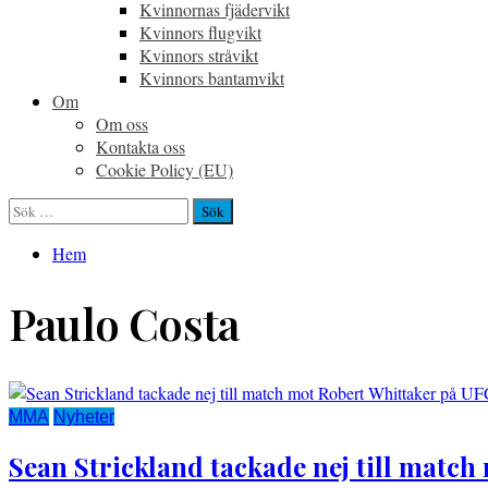
Kvinnornas fjädervikt
Kvinnors flugvikt
Kvinnors stråvikt
Kvinnors bantamvikt
Om
Om oss
Kontakta oss
Cookie Policy (EU)
Sök
efter:
Hem
Paulo Costa
MMA
Nyheter
Sean Strickland tackade nej till matc