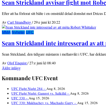
Sean Strickland avvisar fight mot Robe
Efter att ha förlorat sitt bälte i en omstridd delad domslut mot Dricus 
Av
Carl Strandberg
/
29:e juni kl 20:22
MMA
Nyheter
UFC
Sean Strickland inte intresserad av at
Sean Strickland, den tidigare mästaren i mellanvikt i UFC, har deklarer
Av
Olof Enquist
/
27:e juni kl 08:40
Inläggsnavigering
Äldre inlägg
Kommande UFC Event
UFC Fight Night 284 –
Aug 8, 2026
UFC Fight Night: Gamrot vs. Salkilld –
Aug 8, 2026
UFC 330 –
Aug 15, 2026
UFC 330: Makhachev vs. Machado Garry –
Aug 15, 2026