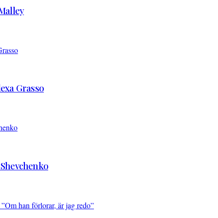
’Malley
Alexa Grasso
d Shevchenko