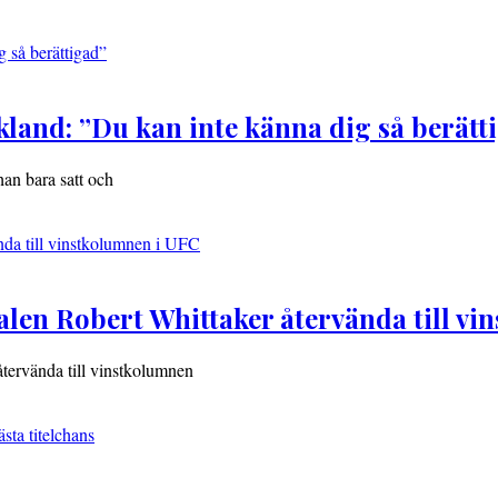
ckland: ”Du kan inte känna dig så berätt
han bara satt och
ivalen Robert Whittaker återvända till v
 återvända till vinstkolumnen