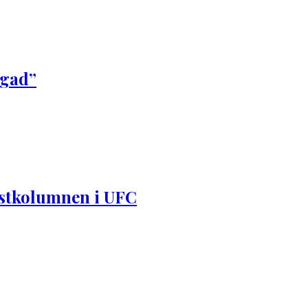
igad”
instkolumnen i UFC