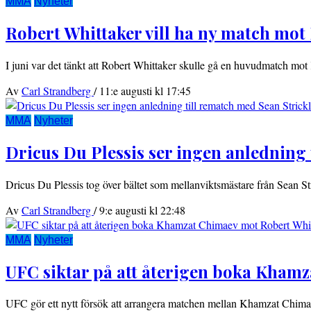
MMA
Nyheter
Robert Whittaker vill ha ny match mot
I juni var det tänkt att Robert Whittaker skulle gå en huvudmatch m
Av
Carl Strandberg
/
11:e augusti kl 17:45
MMA
Nyheter
Dricus Du Plessis ser ingen anledning 
Dricus Du Plessis tog över bältet som mellanviktsmästare från Sean St
Av
Carl Strandberg
/
9:e augusti kl 22:48
MMA
Nyheter
UFC siktar på att återigen boka Kham
UFC gör ett nytt försök att arrangera matchen mellan Khamzat Chima