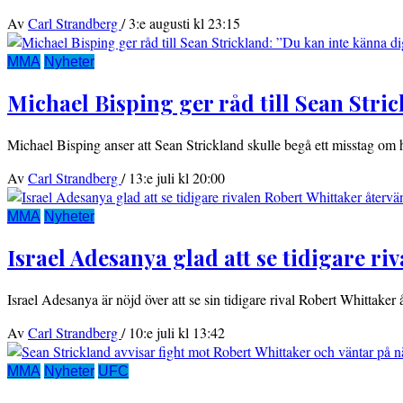
Av
Carl Strandberg
/
3:e augusti kl 23:15
MMA
Nyheter
Michael Bisping ger råd till Sean Stri
Michael Bisping anser att Sean Strickland skulle begå ett misstag om 
Av
Carl Strandberg
/
13:e juli kl 20:00
MMA
Nyheter
Israel Adesanya glad att se tidigare r
Israel Adesanya är nöjd över att se sin tidigare rival Robert Whittaker
Av
Carl Strandberg
/
10:e juli kl 13:42
MMA
Nyheter
UFC