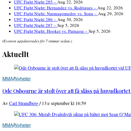
UFC Fight Night 285 –
Aug 22, 2026
UFC Fight Night: Hernandez vs. Rodrigues –
Aug 22, 2026
UFC Fight Night: Nurmagomedov vs. Song –
Aug 29, 2026
UFC Fight Night 286 –
Aug 30, 2026
UFC Fight Night 287 –
Sep 5, 2026
UFC Fight Night: Hooker vs. Parnasse –
Sep 5, 2026
(Eventen uppdaterades för 7 timmar sedan.)
Aktuellt
MMA
/
Nyheter
Ode Osbourne är stolt över att få slåss på huvudkortet
/
Av
Carl Strandberg
13:e september kl 16:59
MMA
/
Nyheter