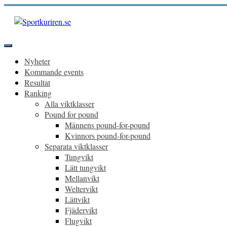
Hoppa
till
innehåll
Sportkuriren.se
Primär
meny
Nyheter
Kommande events
Resultat
Ranking
Alla viktklasser
Pound for pound
Männens pound-for-pound
Kvinnors pound-for-pound
Separata viktklasser
Tungvikt
Lätt tungvikt
Mellanvikt
Weltervikt
Lättvikt
Fjädervikt
Flugvikt