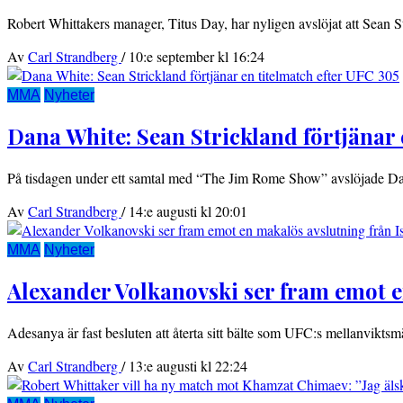
Robert Whittakers manager, Titus Day, har nyligen avslöjat att Sean 
Av
Carl Strandberg
/
10:e september kl 16:24
MMA
Nyheter
Dana White: Sean Strickland förtjänar 
På tisdagen under ett samtal med “The Jim Rome Show” avslöjade 
Av
Carl Strandberg
/
14:e augusti kl 20:01
MMA
Nyheter
Alexander Volkanovski ser fram emot e
Adesanya är fast besluten att återta sitt bälte som UFC:s mellanviktsmä
Av
Carl Strandberg
/
13:e augusti kl 22:24