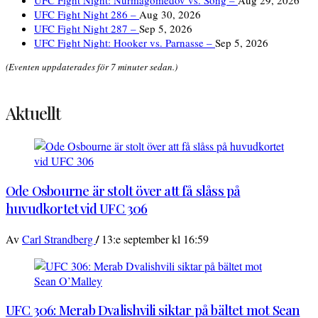
UFC Fight Night: Nurmagomedov vs. Song –
Aug 29, 2026
UFC Fight Night 286 –
Aug 30, 2026
UFC Fight Night 287 –
Sep 5, 2026
UFC Fight Night: Hooker vs. Parnasse –
Sep 5, 2026
(Eventen uppdaterades för 7 minuter sedan.)
Aktuellt
Ode Osbourne är stolt över att få slåss på
huvudkortet vid UFC 306
/
Av
Carl Strandberg
13:e september kl 16:59
UFC 306: Merab Dvalishvili siktar på bältet mot Sean