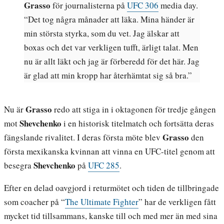
Grasso
för journalisterna på
UFC 306
media day.
“Det tog några månader att läka. Mina händer är
min största styrka, som du vet. Jag älskar att
boxas och det var verkligen tufft, ärligt talat. Men
nu är allt läkt och jag är förberedd för det här. Jag
är glad att min kropp har återhämtat sig så bra.”
Grasso
Nu är
redo att stiga in i oktagonen för tredje gången
Shevchenko
mot
i en historisk titelmatch och fortsätta deras
Grasso
fängslande rivalitet. I deras första möte blev
den
första mexikanska kvinnan att vinna en UFC-titel genom att
Shevchenko
besegra
på
UFC 285
.
Efter en delad oavgjord i returmötet och tiden de tillbringade
som coacher på “
The Ultimate Fighter
” har de verkligen fått
mycket tid tillsammans, kanske till och med mer än med sina