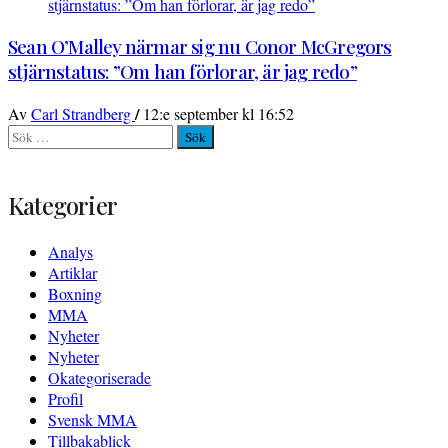
Sean O’Malley närmar sig nu Conor McGregors
stjärnstatus: ”Om han förlorar, är jag redo”
/
Av
Carl Strandberg
12:e september kl 16:52
Sök
efter:
Kategorier
Analys
Artiklar
Boxning
MMA
Nyheter
Nyheter
Okategoriserade
Profil
Svensk MMA
Tillbakablick