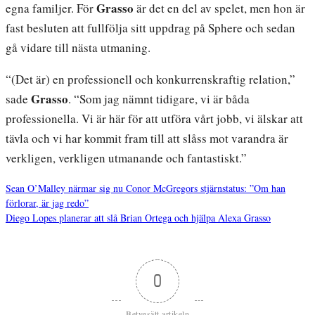
Grasso
egna familjer. För
är det en del av spelet, men hon är
fast besluten att fullfölja sitt uppdrag på Sphere och sedan
gå vidare till nästa utmaning.
“(Det är) en professionell och konkurrenskraftig relation,”
Grasso
sade
. “Som jag nämnt tidigare, vi är båda
professionella. Vi är här för att utföra vårt jobb, vi älskar att
tävla och vi har kommit fram till att slåss mot varandra är
verkligen, verkligen utmanande och fantastiskt.”
Sean O’Malley närmar sig nu Conor McGregors stjärnstatus: ”Om han
förlorar, är jag redo”
Inläggsnavigering
Diego Lopes planerar att slå Brian Ortega och hjälpa Alexa Grasso
0
Betygsätt artikeln