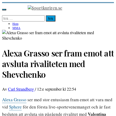
Hoppa
till
Sportkuriren.se
Primär
innehåll
meny
Sök
efter:
Hem
MMA
Alexa Grasso ser fram emot att
avsluta rivaliteten med
Shevchenko
Av
Carl Strandberg
/
12:e september kl 22:54
Alexa Grasso
ser med stor entusiasm fram emot att vara med
vid
Sphere
för den första live-sportevenemanget och är fast
Valentina
besluten att avsluta sin pågående rivalitet med