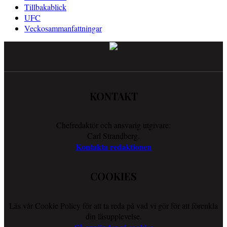
Tillbakablick
UFC
Veckosammanfattningar
KONTAKT
Chefredaktör och ansvarig utgivare:
Carl Strandberg.
Kontakta redaktionen
COOKIES
Läs vår Cookie Policy för att ta reda på vad vi gör för att förenkla
din läsupplevelse.