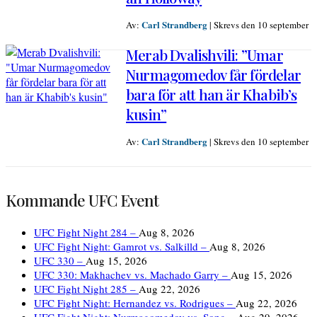
Carl Strandberg
Av:
|
Skrevs den 10 september
Merab Dvalishvili: ”Umar
Nurmagomedov får fördelar
bara för att han är Khabib’s
kusin”
Carl Strandberg
Av:
|
Skrevs den 10 september
Kommande UFC Event
UFC Fight Night 284 –
Aug 8, 2026
UFC Fight Night: Gamrot vs. Salkilld –
Aug 8, 2026
UFC 330 –
Aug 15, 2026
UFC 330: Makhachev vs. Machado Garry –
Aug 15, 2026
UFC Fight Night 285 –
Aug 22, 2026
UFC Fight Night: Hernandez vs. Rodrigues –
Aug 22, 2026