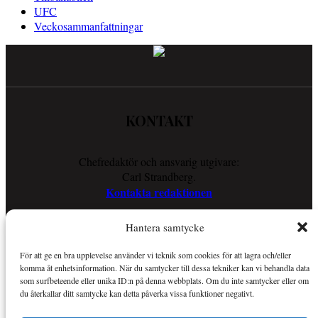
UFC
Veckosammanfattningar
KONTAKT
Chefredaktör och ansvarig utgivare:
Carl Strandberg.
Kontakta redaktionen
Hantera samtycke
COOKIES
För att ge en bra upplevelse använder vi teknik som cookies för att lagra och/eller
komma åt enhetsinformation. När du samtycker till dessa tekniker kan vi behandla data
Läs vår Cookie Policy för att ta reda på vad vi gör för att förenkla
som surfbeteende eller unika ID:n på denna webbplats. Om du inte samtycker eller om
din läsupplevelse.
du återkallar ditt samtycke kan detta påverka vissa funktioner negativt.
Så använder vi cookies