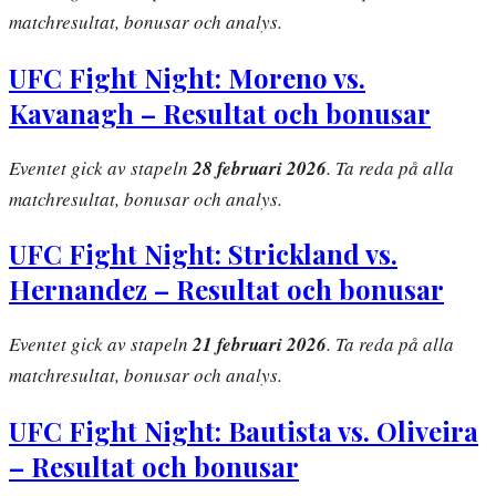
matchresultat, bonusar och analys.
UFC Fight Night: Moreno vs.
Kavanagh – Resultat och bonusar
Eventet gick av stapeln
28 februari 2026
. Ta reda på alla
matchresultat, bonusar och analys.
UFC Fight Night: Strickland vs.
Hernandez – Resultat och bonusar
Eventet gick av stapeln
21 februari 2026
. Ta reda på alla
matchresultat, bonusar och analys.
UFC Fight Night: Bautista vs. Oliveira
– Resultat och bonusar