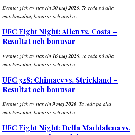
Eventet gick av stapeln
30 maj 2026
. Ta reda på alla
matchresultat, bonusar och analys.
UFC Fight Night: Allen vs. Costa –
Resultat och bonusar
Eventet gick av stapeln
16 maj 2026
. Ta reda på alla
matchresultat, bonusar och analys.
UFC 328: Chimaev vs. Strickland –
Resultat och bonusar
Eventet gick av stapeln
9 maj 2026
. Ta reda på alla
matchresultat, bonusar och analys.
UFC Fight Night: Della Maddalena vs.