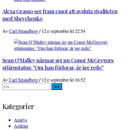
Alexa Grasso ser fram emot att avsluta rivaliteten
med Shevchenko
/
Av
Carl Strandberg
12:e september kl 22:54
Sean O’Malley närmar sig nu Conor McGregors
stjärnstatus: ”Om han förlorar, är jag redo”
/
Av
Carl Strandberg
12:e september kl 16:52
Sök
efter:
Kategorier
Analys
Artiklar