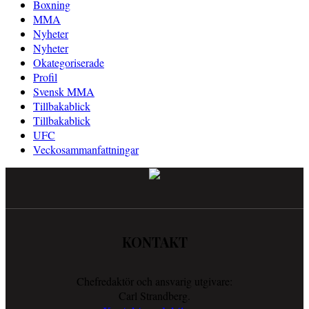
Boxning
MMA
Nyheter
Nyheter
Okategoriserade
Profil
Svensk MMA
Tillbakablick
Tillbakablick
UFC
Veckosammanfattningar
KONTAKT
Chefredaktör och ansvarig utgivare:
Carl Strandberg.