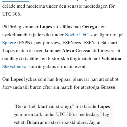
delade med medierna under den senaste mediedagen för
UFC 306.
Lopes
Ortega
På lördag kommer
att ställas mot
i en
nyckelmatch i fjädervikt under
Noche UFC
, som äger rum på
Sphere
(ESPN+ pay-per-view, ESPNews, ESPN+). Så snart
Lopes
Alexa Grasso
match är över, kommer
att försvara sitt
Valentina
damflugviktsbälte i en historisk trilogimatch mot
Shevchenko
, som är galans co-main event.
Lopes
Om
lyckas som han hoppas, planerar han att snabbt
Grasso
återvända till buren efter sin match för att stödja
.
Lopes
”Det är helt klart vår strategi,” förklarade
genom en tolk under UFC 306:s mediedag. ”Jag
Brian
vet att
är en stark motståndare. Jag är