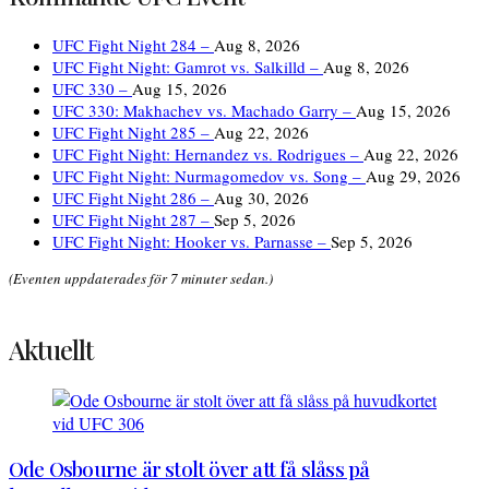
UFC Fight Night 284 –
Aug 8, 2026
UFC Fight Night: Gamrot vs. Salkilld –
Aug 8, 2026
UFC 330 –
Aug 15, 2026
UFC 330: Makhachev vs. Machado Garry –
Aug 15, 2026
UFC Fight Night 285 –
Aug 22, 2026
UFC Fight Night: Hernandez vs. Rodrigues –
Aug 22, 2026
UFC Fight Night: Nurmagomedov vs. Song –
Aug 29, 2026
UFC Fight Night 286 –
Aug 30, 2026
UFC Fight Night 287 –
Sep 5, 2026
UFC Fight Night: Hooker vs. Parnasse –
Sep 5, 2026
(Eventen uppdaterades för 7 minuter sedan.)
Aktuellt
Ode Osbourne är stolt över att få slåss på