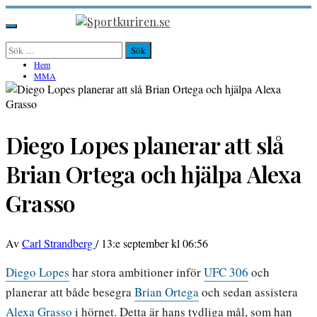
Hoppa
till
Sportkuriren.se
Primär
innehåll
meny
Sök
efter:
Hem
MMA
Diego Lopes planerar att slå
Brian Ortega och hjälpa Alexa
Grasso
Av
Carl Strandberg
/
13:e september kl 06:56
Diego Lopes
har stora ambitioner inför
UFC 306
och
planerar att både besegra
Brian Ortega
och sedan assistera
Alexa Grasso
i hörnet. Detta är hans tydliga mål, som han