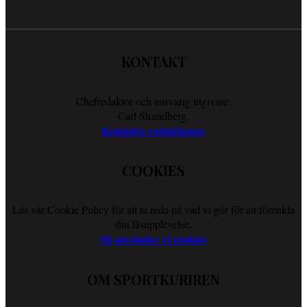
KONTAKT
Chefredaktör och ansvarig utgivare:
Carl Strandberg.
Kontakta redaktionen
COOKIES
Läs vår Cookie Policy för att ta reda på vad vi gör för att förenkla
din läsupplevelse.
Så använder vi cookies
OM SPORTKURIREN