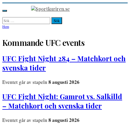
Hoppa
till
Sportkuriren.se
Primär
innehåll
meny
Sök
efter:
Hem
Kommande UFC events
UFC Fight Night 284 – Matchkort och
svenska tider
8 augusti 2026
Eventet går av stapeln
UFC Fight Night: Gamrot vs. Salkilld
– Matchkort och svenska tider
8 augusti 2026
Eventet går av stapeln