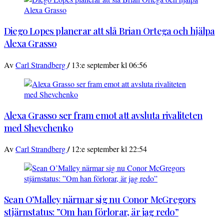
Diego Lopes planerar att slå Brian Ortega och hjälpa
Alexa Grasso
/
Av
Carl Strandberg
13:e september kl 06:56
Alexa Grasso ser fram emot att avsluta rivaliteten
med Shevchenko
/
Av
Carl Strandberg
12:e september kl 22:54
Sean O’Malley närmar sig nu Conor McGregors
stjärnstatus: ”Om han förlorar, är jag redo”