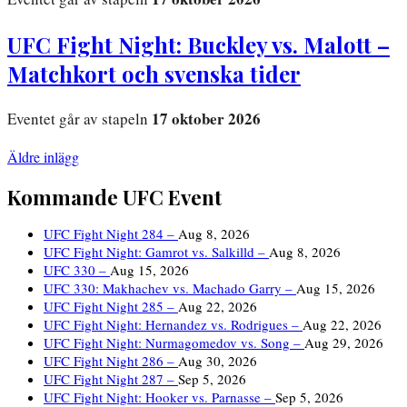
UFC Fight Night: Buckley vs. Malott –
Matchkort och svenska tider
17 oktober 2026
Eventet går av stapeln
Inläggsnavigering
Äldre inlägg
Kommande UFC Event
UFC Fight Night 284 –
Aug 8, 2026
UFC Fight Night: Gamrot vs. Salkilld –
Aug 8, 2026
UFC 330 –
Aug 15, 2026
UFC 330: Makhachev vs. Machado Garry –
Aug 15, 2026
UFC Fight Night 285 –
Aug 22, 2026
UFC Fight Night: Hernandez vs. Rodrigues –
Aug 22, 2026
UFC Fight Night: Nurmagomedov vs. Song –
Aug 29, 2026
UFC Fight Night 286 –
Aug 30, 2026
UFC Fight Night 287 –
Sep 5, 2026
UFC Fight Night: Hooker vs. Parnasse –
Sep 5, 2026