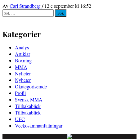
/
Av
Carl Strandberg
12:e september kl 16:52
Sök
efter:
Kategorier
Analys
Artiklar
Boxning
MMA
Nyheter
Nyheter
Okategoriserade
Profil
Svensk MMA
Tillbakablick
Tillbakablick
UFC
Veckosammanfattningar