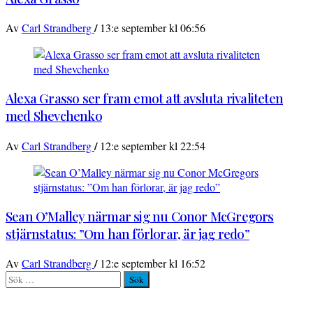
/
Av
Carl Strandberg
13:e september kl 06:56
Alexa Grasso ser fram emot att avsluta rivaliteten
med Shevchenko
/
Av
Carl Strandberg
12:e september kl 22:54
Sean O’Malley närmar sig nu Conor McGregors
stjärnstatus: ”Om han förlorar, är jag redo”
/
Av
Carl Strandberg
12:e september kl 16:52
Sök
efter: