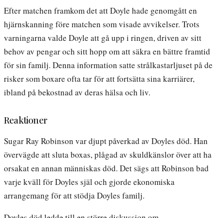
Efter matchen framkom det att Doyle hade genomgått en
hjärnskanning före matchen som visade avvikelser. Trots
varningarna valde Doyle att gå upp i ringen, driven av sitt
behov av pengar och sitt hopp om att säkra en bättre framtid
för sin familj. Denna information satte strålkastarljuset på de
risker som boxare ofta tar för att fortsätta sina karriärer,
ibland på bekostnad av deras hälsa och liv.
Reaktioner
Sugar Ray Robinson var djupt påverkad av Doyles död. Han
övervägde att sluta boxas, plågad av skuldkänslor över att ha
orsakat en annan människas död. Det sägs att Robinson bad
varje kväll för Doyles själ och gjorde ekonomiska
arrangemang för att stödja Doyles familj.
Doyles död ledde till en större diskussion om