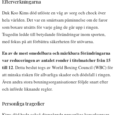
Efterverkningarna
Duk Koo Kims död utlöste en våg av sorg och chock över
hela världen. Det var en smärtsam påminnelse om de faror
som boxare utsätts för varje gång de går upp i ringen.
Tragedin ledde till betydande förändringar inom sporten,
med fokus på att förbättra säkerheten för utövarna.
En av de mest omedelbara och märkbara förändringarna
var reduceringen av antalet ronder i titelmatcher från 15
till 12
. Detta beslut togs av World Boxing Council (WBC) för
att minska risken för allvarliga skador och dödsfall i ringen.
Även andra stora boxningsorganisationer följde snart efter
och införde liknande regler.
Personliga tragedier
Kims död hade också djupgående personliga konsekvenser.