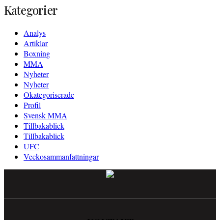
Kategorier
Analys
Artiklar
Boxning
MMA
Nyheter
Nyheter
Okategoriserade
Profil
Svensk MMA
Tillbakablick
Tillbakablick
UFC
Veckosammanfattningar