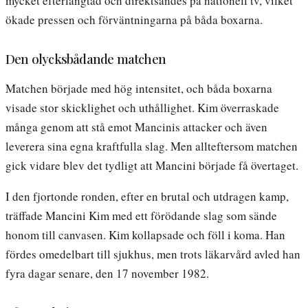
mycket efterlängtad och direktsändes på nationell tv, vilket
ökade pressen och förväntningarna på båda boxarna.
Den olycksbådande matchen
Matchen började med hög intensitet, och båda boxarna
visade stor skicklighet och uthållighet. Kim överraskade
många genom att stå emot Mancinis attacker och även
leverera sina egna kraftfulla slag. Men allteftersom matchen
gick vidare blev det tydligt att Mancini började få övertaget.
I den fjortonde ronden, efter en brutal och utdragen kamp,
träffade Mancini Kim med ett förödande slag som sände
honom till canvasen. Kim kollapsade och föll i koma. Han
fördes omedelbart till sjukhus, men trots läkarvård avled han
fyra dagar senare, den 17 november 1982.