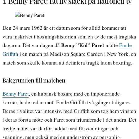
1. Benny Paret: Ett liv släckt på nationell tv
Den 24 mars 1962 är ett datum som för alltid kommer att
vara inskrivet i boxningshistorien som en av de mest tragiska
Benny ”Kid” Paret
dagarna. Det var dagen då
mötte
Emile
Griffith
i en match på Madison Square Garden i New York, en
match som skulle komma att definiera tragik inom boxning.
Bakgrunden till matchen
Benny Paret
, en kubansk boxare med en imponerande
karriär, hade redan mött Emile Griffith två gånger tidigare.
Deras rivalitet var intensiv, med Griffith som tog hem vinsten
i deras första möte och Paret som triumferade i det andra. Det
tredje mötet var därför laddat med förväntningar och
spänning, men också med en underström av personlig