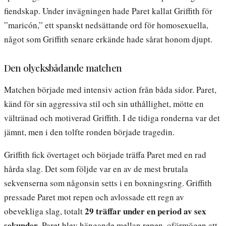
fiendskap. Under invägningen hade Paret kallat Griffith för
”maricón,” ett spanskt nedsättande ord för homosexuella,
något som Griffith senare erkände hade sårat honom djupt.
Den olycksbådande matchen
Matchen började med intensiv action från båda sidor. Paret,
känd för sin aggressiva stil och sin uthållighet, mötte en
vältränad och motiverad Griffith. I de tidiga ronderna var det
jämnt, men i den tolfte ronden började tragedin.
Griffith fick övertaget och började träffa Paret med en rad
hårda slag. Det som följde var en av de mest brutala
sekvenserna som någonsin setts i en boxningsring. Griffith
pressade Paret mot repen och avlossade ett regn av
29 träffar under en period av sex
obevekliga slag, totalt
sekunder
. Paret blev hängande mellan repen, oförmögen att