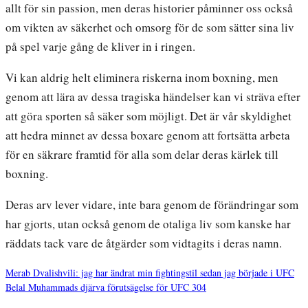
allt för sin passion, men deras historier påminner oss också
om vikten av säkerhet och omsorg för de som sätter sina liv
på spel varje gång de kliver in i ringen.
Vi kan aldrig helt eliminera riskerna inom boxning, men
genom att lära av dessa tragiska händelser kan vi sträva efter
att göra sporten så säker som möjligt. Det är vår skyldighet
att hedra minnet av dessa boxare genom att fortsätta arbeta
för en säkrare framtid för alla som delar deras kärlek till
boxning.
Deras arv lever vidare, inte bara genom de förändringar som
har gjorts, utan också genom de otaliga liv som kanske har
räddats tack vare de åtgärder som vidtagits i deras namn.
Merab Dvalishvili: jag har ändrat min fightingstil sedan jag började i UFC
Belal Muhammads djärva förutsägelse för UFC 304
Inläggsnavigering