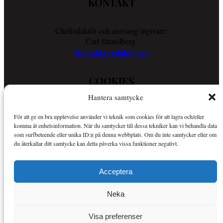
KONTAKT
Chefredaktör och ansvarig utgivare:
Carl Strandberg.
Kontakta redaktionen
COOKIES
Hantera samtycke
Läs vår Cookie Policy för att ta reda på vad vi gör för att förenkla
För att ge en bra upplevelse använder vi teknik som cookies för att lagra och/eller
din läsupplevelse.
komma åt enhetsinformation. När du samtycker till dessa tekniker kan vi behandla data
Så använder vi cookies
som surfbeteende eller unika ID:n på denna webbplats. Om du inte samtycker eller om
du återkallar ditt samtycke kan detta påverka vissa funktioner negativt.
OM SPORTKURIREN
Acceptera
Sportkuriren är en nättidning med fokus på sport i allmänhet och
Neka
Mer om Sportkuriren
MMA i synnerhet.
.
Visa preferenser
Copyright © Alla rättigheter reserverade.