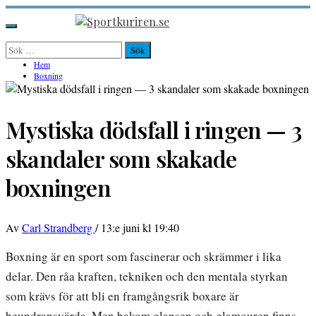
Hoppa
till
Sportkuriren.se
Primär
innehåll
meny
Sök
efter:
Hem
Boxning
Mystiska dödsfall i ringen — 3
skandaler som skakade
boxningen
Av
Carl Strandberg
/
13:e juni kl 19:40
Boxning är en sport som fascinerar och skrämmer i lika
delar. Den råa kraften, tekniken och den mentala styrkan
som krävs för att bli en framgångsrik boxare är
beundransvärda. Men bakom glansen och glamouren finns