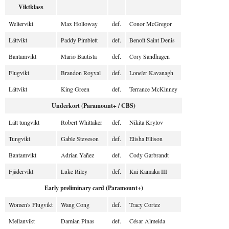
Viktklass
Weltervikt
Max Holloway
def.
Conor McGregor
Lättvikt
Paddy Pimblett
def.
Benoît Saint Denis
Bantamvikt
Mario Bautista
def.
Cory Sandhagen
Flugvikt
Brandon Royval
def.
Lone'er Kavanagh
Lättvikt
King Green
def.
Terrance McKinney
Underkort (Paramount+ / CBS)
Lätt tungvikt
Robert Whittaker
def.
Nikita Krylov
Tungvikt
Gable Steveson
def.
Elisha Ellison
Bantamvikt
Adrian Yañez
def.
Cody Garbrandt
Fjädervikt
Luke Riley
def.
Kai Kamaka III
Early preliminary card (Paramount+)
Women's Flugvikt
Wang Cong
def.
Tracy Cortez
Mellanvikt
Damian Pinas
def.
César Almeida