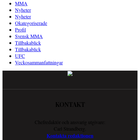
MMA
Nyheter
Nyheter
Okategoriserade
Profil
Svensk MMA
Tillbakablick
Tillbakablick
UFC
Veckosammanfattningar
KONTAKT
Chefredaktör och ansvarig utgivare:
Carl Strandberg.
Kontakta redaktionen