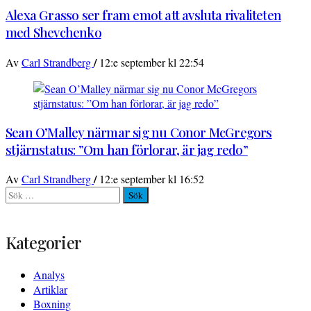
Alexa Grasso ser fram emot att avsluta rivaliteten
med Shevchenko
/
Av
Carl Strandberg
12:e september kl 22:54
Sean O’Malley närmar sig nu Conor McGregors
stjärnstatus: ”Om han förlorar, är jag redo”
/
Av
Carl Strandberg
12:e september kl 16:52
Sök
efter:
Kategorier
Analys
Artiklar
Boxning