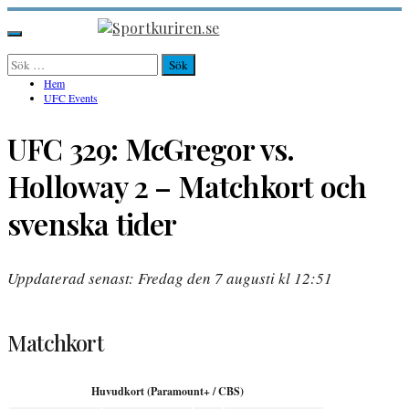
Hoppa
till
Sportkuriren.se
Primär
innehåll
meny
Sök
efter:
Hem
UFC Events
UFC 329: McGregor vs.
Holloway 2 – Matchkort och
svenska tider
Uppdaterad senast: Fredag den 7 augusti kl 12:51
Matchkort
Huvudkort (Paramount+ / CBS)