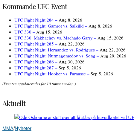
Kommande UFC Event
UFC Fight Night 284 –
Aug 8, 2026
UFC Fight Night: Gamrot vs. Salkilld –
Aug 8, 2026
UFC 330 –
Aug 15, 2026
UFC 330: Makhachev vs. Machado Garry –
Aug 15, 2026
UFC Fight Night 285 –
Aug 22, 2026
UFC Fight Night: Hernandez vs. Rodrigues –
Aug 22, 2026
UFC Fight Night: Nurmagomedov vs. Song –
Aug 29, 2026
UFC Fight Night 286 –
Aug 30, 2026
UFC Fight Night 287 –
Sep 5, 2026
UFC Fight Night: Hooker vs. Parnasse –
Sep 5, 2026
(Eventen uppdaterades för 10 timmar sedan.)
Aktuellt
MMA
/
Nyheter