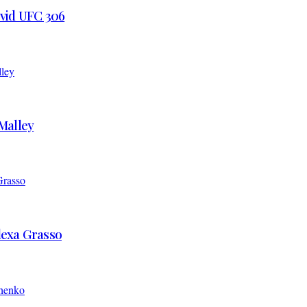
 vid UFC 306
’Malley
Alexa Grasso