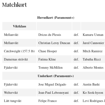
Matchkort
Huvudkort (Paramount+)
Viktklass
Mellanvikt
Dricus du Plessis
def.
Kamaru Usman
Mellanvikt
Christian Leroy Duncan
def.
Jared Cannonier
Catchweight (157.5 lb)
Chase Hooper
def.
Mitch Ramirez
Damernas stråvikt
Fatima Kline
def.
Tabatha Ricci
Fjädervikt
Tommy McMillen
def.
Alberto Montes
Underkort (Paramount+)
Fjädervikt
Jose Miguel Delgado
def.
Austin Bashi
Weltervikt
Jean-Paul Lebosnoyani
def.
Ko Seok-hyeon
Lätt tungvikt
Felipe Franco
def.
Levi Rodrigues J