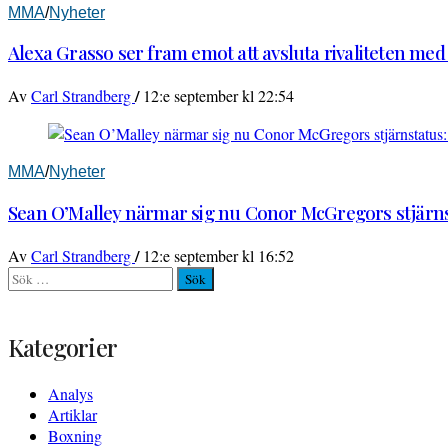
MMA
/
Nyheter
Alexa Grasso ser fram emot att avsluta rivaliteten me
/
Av
Carl Strandberg
12:e september kl 22:54
MMA
/
Nyheter
Sean O’Malley närmar sig nu Conor McGregors stjärnst
/
Av
Carl Strandberg
12:e september kl 16:52
Sök
efter:
Kategorier
Analys
Artiklar
Boxning