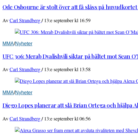
Ode Osbourne är stolt över att få slåss på huvudkortet
/
Av
Carl Strandberg
13:e september kl 16:59
MMA
/
Nyheter
UFC 306: Merab Dvalishvili siktar på bältet mot Sean O
/
Av
Carl Strandberg
13:e september kl 13:58
MMA
/
Nyheter
Diego Lopes planerar att slå Brian Ortega och hjälpa 
/
Av
Carl Strandberg
13:e september kl 06:56