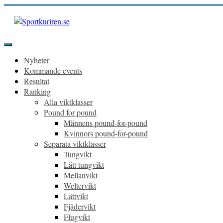
Hoppa
till
innehåll
Sportkuriren.se
Primär
meny
Nyheter
Kommande events
Resultat
Ranking
Alla viktklasser
Pound for pound
Männens pound-for-pound
Kvinnors pound-for-pound
Separata viktklasser
Tungvikt
Lätt tungvikt
Mellanvikt
Weltervikt
Lättvikt
Fjädervikt
Flugvikt