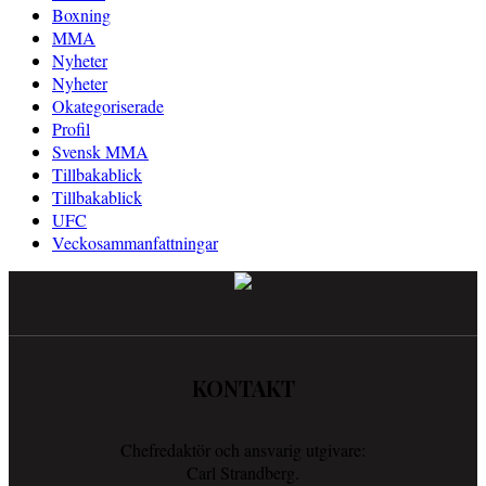
Boxning
MMA
Nyheter
Nyheter
Okategoriserade
Profil
Svensk MMA
Tillbakablick
Tillbakablick
UFC
Veckosammanfattningar
KONTAKT
Chefredaktör och ansvarig utgivare:
Carl Strandberg.