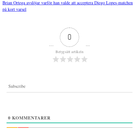
Brian Ortega avslöjar varför han valde att acceptera Diego Lopes-matchen
Inläggsnavigering
på kort varsel
0
Betygsätt artikeln
Subscribe
0
KOMMENTARER