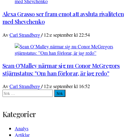
Alexa Grasso ser fram emot att avsluta rivaliteten
med Shevchenko
/
Av
Carl Strandberg
12:e september kl 22:54
Sean O’Malley närmar sig nu Conor McGregors
stjärnstatus: ”Om han förlorar, är jag redo”
/
Av
Carl Strandberg
12:e september kl 16:52
Sök
efter:
Kategorier
Analys
Artiklar