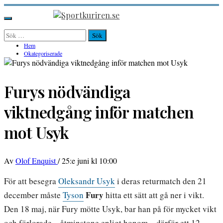
Hoppa
till
Sportkuriren.se
Primär
innehåll
meny
Sök
efter:
Hem
Okategoriserade
Furys nödvändiga
viktnedgång inför matchen
mot Usyk
Av
Olof Enquist
/
25:e juni kl 10:00
För att besegra
Oleksandr Usyk
i deras returmatch den 21
Fury
december måste
Tyson
hitta ett sätt att gå ner i vikt.
Den 18 maj, när Fury mötte Usyk, bar han på för mycket vikt
och förlorade – åtminstone enligt honom – därför ett 12-