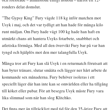
ronders delat domslut.
”The Gypsy King” Fury vägde 118 kg inför matchen mot
Usyk i maj, och det var tydligt att han hade för många kilo
runt midjan. Om Fury hade vägt 100 kg hade han haft en
utmärkt chans att hantera Usyks fotarbete, snabbhet och
atletiska förmåga. Med all den övervikt Fury bar på var han
tyngd och hjälplös mot den mer talangfulla Usyk.
Många tror att Fury kan slå Usyk i en returmatch förutsatt att
han byter tränare, slutar småäta och lägger ner hårt arbete de
kommande sex månaderna. Fury behöver isoleras i ett
speciellt läger där han inte kan se omvärlden eller ha tillgång
till köket eller pubar. För att besegra Usyk måste Fury vara
lika slimmad som när han slog Klitchko.
Det finns mer än tillräckligt med tid för den 35-årige Fury att