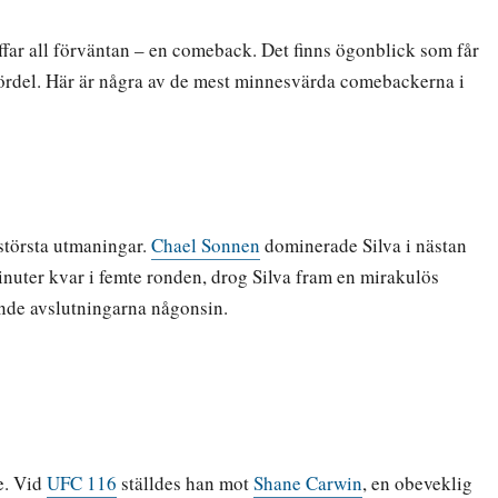
äffar all förväntan – en comeback. Det finns ögonblick som får
 fördel. Här är några av de mest minnesvärda comebackerna i
 största utmaningar.
Chael Sonnen
dominerade Silva i nästan
inuter kvar i femte ronden, drog Silva fram en mirakulös
nande avslutningarna någonsin.
e. Vid
UFC 116
ställdes han mot
Shane Carwin
, en obeveklig