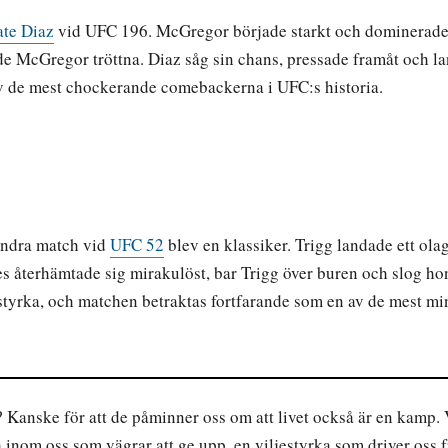
te Diaz
vid UFC 196. McGregor började starkt och dominerade 
jade McGregor tröttna. Diaz såg sin chans, pressade framåt och l
v de mest chockerande comebackerna i UFC:s historia.
andra match vid
UFC 52
blev en klassiker. Trigg landade ett ol
s återhämtade sig mirakulöst, bar Trigg över buren och slog h
styrka, och matchen betraktas fortfarande som en av de mest mi
 Kanske för att de påminner oss om att livet också är en kamp. V
a inom oss som vägrar att ge upp, en viljestyrka som driver oss 