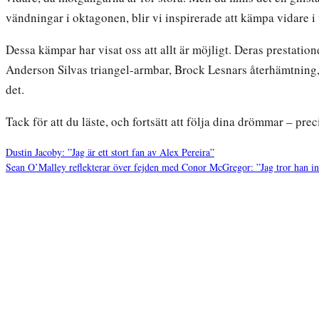
vändningar i oktagonen, blir vi inspirerade att kämpa vidare i v
Dessa kämpar har visat oss att allt är möjligt. Deras prestat
Anderson Silvas triangel-armbar, Brock Lesnars återhämtning,
det.
Tack för att du läste, och fortsätt att följa dina drömmar – pr
Dustin Jacoby: ”Jag är ett stort fan av Alex Pereira”
Sean O’Malley reflekterar över fejden med Conor McGregor: ”Jag tror han in
Inläggsnavigering