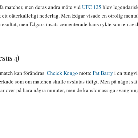
uffa matcher, men deras andra möte vid
UFC 125
blev legendarisk
tt oåterkalleligt nederlag. Men Edgar visade en otrolig mental
rt resultat, men Edgars insats cementerade hans rykte som en av d
rsus 4)
-match kan förändras.
Cheick Kongo
mötte
Pat Barry
i en tungvi
rkade som om matchen skulle avslutas tidigt. Men på något sätt,
r över på bara några minuter, men de känslomässiga svängninga