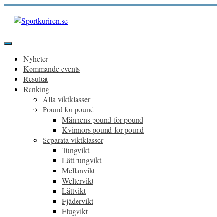
Hoppa
till
innehåll
Sportkuriren.se
Primär
meny
Nyheter
Kommande events
Resultat
Ranking
Alla viktklasser
Pound for pound
Männens pound-for-pound
Kvinnors pound-for-pound
Separata viktklasser
Tungvikt
Lätt tungvikt
Mellanvikt
Weltervikt
Lättvikt
Fjädervikt
Flugvikt