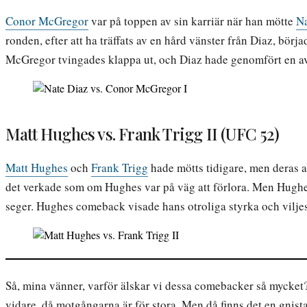
Conor McGregor
var på toppen av sin karriär när han mötte
Na
ronden, efter att ha träffats av en hård vänster från Diaz, bör
McGregor tvingades klappa ut, och Diaz hade genomfört en a
Matt Hughes vs. Frank Trigg II (UFC 52)
Matt Hughes
och
Frank Trigg
hade mötts tidigare, men deras 
det verkade som om Hughes var på väg att förlora. Men Hughe
seger. Hughes comeback visade hans otroliga styrka och vilje
Så, mina vänner, varför älskar vi dessa comebacker så mycket?
vidare, då motgångarna är för stora. Men då finns det en gnist