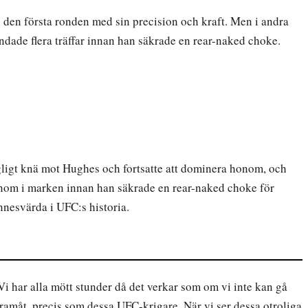
den första ronden med sin precision och kraft. Men i andra
andade flera träffar innan han säkrade en rear-naked choke.
agligt knä mot Hughes och fortsatte att dominera honom, och
onom i marken innan han säkrade en rear-naked choke för
nnesvärda i UFC:s historia.
i har alla mött stunder då det verkar som om vi inte kan gå
framåt, precis som dessa UFC-krigare. När vi ser dessa otroliga