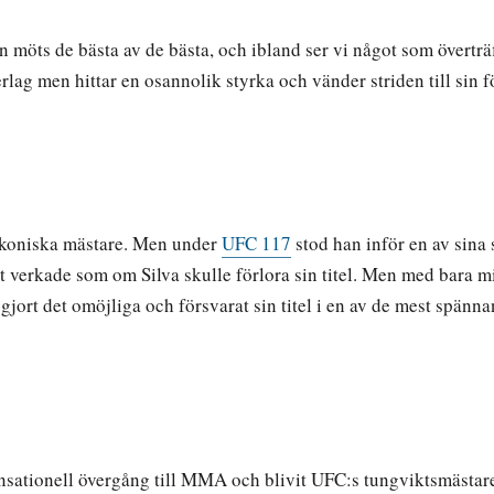
n möts de bästa av de bästa, och ibland ser vi något som övertr
rlag men hittar en osannolik styrka och vänder striden till sin
 ikoniska mästare. Men under
UFC 117
stod han inför en av sina
 verkade som om Silva skulle förlora sin titel. Men med bara m
gjort det omöjliga och försvarat sin titel i en av de mest spän
sensationell övergång till MMA och blivit UFC:s tungviktsmästar