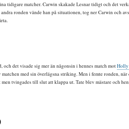
i sina tidigare matcher. Carwin skakade Lesnar tidigt och det 
 I andra ronden vände han på situationen, tog ner Carwin och a
rta.
öd, och det visade sig mer än någonsin i hennes match mot
Holly
av matchen med sin överlägsna striking. Men i femte ronden, när
n tvingades till slut att klappa ut. Tate blev mästare och hen
)