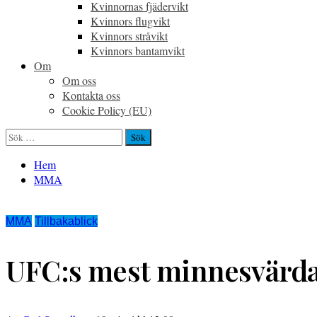
Kvinnornas fjädervikt
Kvinnors flugvikt
Kvinnors stråvikt
Kvinnors bantamvikt
Om
Om oss
Kontakta oss
Cookie Policy (EU)
Sök
efter:
Hem
MMA
MMA
Tillbakablick
UFC:s mest minnesvärd