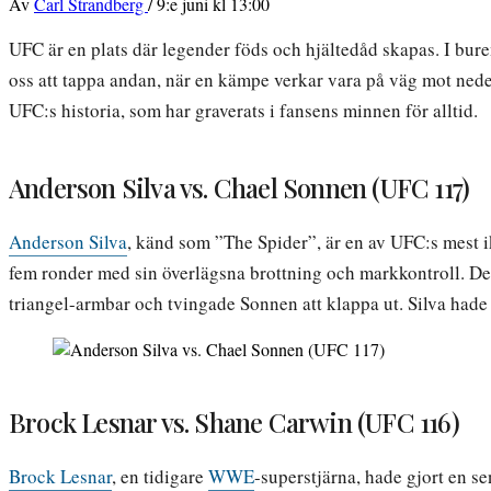
Av
Carl Strandberg
/
9:e juni kl 13:00
UFC är en plats där legender föds och hjältedåd skapas. I bure
oss att tappa andan, när en kämpe verkar vara på väg mot nede
UFC:s historia, som har graverats i fansens minnen för alltid.
Anderson Silva vs. Chael Sonnen (UFC 117)
Anderson Silva
, känd som ”The Spider”, är en av UFC:s mest
fem ronder med sin överlägsna brottning och markkontroll. Det
triangel-armbar och tvingade Sonnen att klappa ut. Silva hade 
Brock Lesnar vs. Shane Carwin (UFC 116)
Brock Lesnar
, en tidigare
WWE
-superstjärna, hade gjort en 