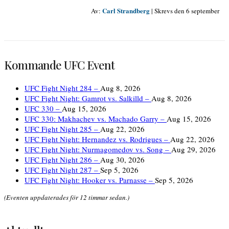
Carl Strandberg
Av:
|
Skrevs den 6 september
Kommande UFC Event
UFC Fight Night 284 –
Aug 8, 2026
UFC Fight Night: Gamrot vs. Salkilld –
Aug 8, 2026
UFC 330 –
Aug 15, 2026
UFC 330: Makhachev vs. Machado Garry –
Aug 15, 2026
UFC Fight Night 285 –
Aug 22, 2026
UFC Fight Night: Hernandez vs. Rodrigues –
Aug 22, 2026
UFC Fight Night: Nurmagomedov vs. Song –
Aug 29, 2026
UFC Fight Night 286 –
Aug 30, 2026
UFC Fight Night 287 –
Sep 5, 2026
UFC Fight Night: Hooker vs. Parnasse –
Sep 5, 2026
(Eventen uppdaterades för 12 timmar sedan.)