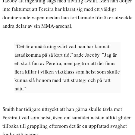
Jacoby att ingenting sägs med illvillig avsikt. Men han döljer
inte faktumet att Pereira har klarat sig med ett väldigt
dominerande vapen medan han fortfarande försöker utveckla
andra delar av sin MMA-arsenal.
”Det är anmärkningsvärt vad han har kunnat
åstadkomma på så kort tid,” sade Jacoby. ”Jag är
ett stort fan av Pereira, men jag tror att det finns
flera killar i vilken viktklass som helst som skulle
kunna slå honom med rätt strategi och på rätt
natt.”
Smith har tidigare uttryckt att han gärna skulle tävla mot
Pereira i vad som helst, även om samtalet nästan alltid glider
tillbaka till grappling eftersom det är en uppfattad svaghet
för brasilianaren.