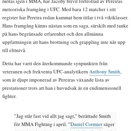
mötas igen i MMA, har Jacoby blivit förtrollad av Pereiras
meteoriska framgång i UFC. Med bara 12 matcher i sitt
register har Pereira redan kammat hem titlar i två viktklasser.
Hans framgång känns nästan som en saga, särskilt med tanke
på hans begränsade erfarenhet och den allmänna
uppfattningen att hans brottning och grappling inte når upp
till elitnivå.
Detta har varit den återkommande synpunkten från
veteranen och frekventa UFC-analytikern
Anthony Smith
,
som är djupt imponerad av Pereiras växande lista av
prestationer trots att han i huvudsak är en endimensionell
fighter.
”Jag står fast vid allt jag sagt,” berättade Smith
för MMA Fighting i april. ”
Daniel Cormier
säger