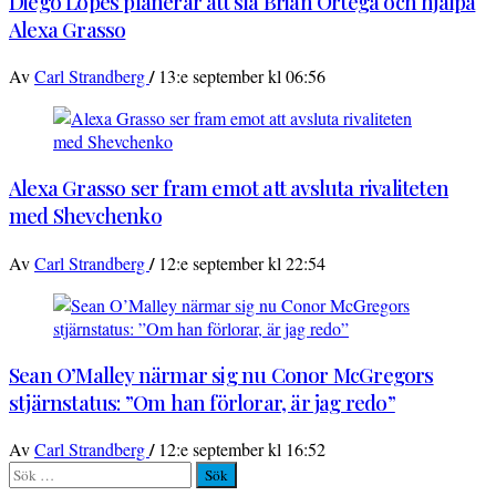
Diego Lopes planerar att slå Brian Ortega och hjälpa
Alexa Grasso
/
Av
Carl Strandberg
13:e september kl 06:56
Alexa Grasso ser fram emot att avsluta rivaliteten
med Shevchenko
/
Av
Carl Strandberg
12:e september kl 22:54
Sean O’Malley närmar sig nu Conor McGregors
stjärnstatus: ”Om han förlorar, är jag redo”
/
Av
Carl Strandberg
12:e september kl 16:52
Sök
efter: