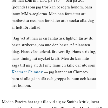
för han kom in i UFC på 185 — och på 205
(pounds) som jag tror kan besegra honom, bara
inom MMA-reglerna. Men han fortsätter att
motbevisa oss, han fortsätter att knocka alla. Jag
är helt förbluffad.
”Jag vet att han är en fantastisk fighter. En av de
bästa strikerna, om inte den bästa, på planeten
idag. Hans vänsterkrok är overklig. Hans striking,
hans timing, så mycket kraft. Men du kan inte
säga till mig att det inte finns en kille där ute som
Khamzat Chimaev
— jag känner att Chimaev
bara skulle gå in där och greppa honom och kasta
ner honom.”
Medan Pereira har tagit illa vid sig av Smiths kritik, lovar