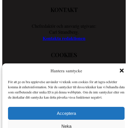
KONTAKT
Chefredaktör och ansvarig utgivare:
Carl Strandberg.
Kontakta redaktionen
COOKIES
Hantera samtycke
Läs vår Cookie Policy för att ta reda på vad vi gör för att förenkla
din läsupplevelse.
För att ge en bra upplevelse använder vi teknik som cookies för att lagra och/eller
Så använder vi cookies
komma åt enhetsinformation. När du samtycker till dessa tekniker kan vi behandla data
som surfbeteende eller unika ID:n på denna webbplats. Om du inte samtycker eller om
du återkallar ditt samtycke kan detta påverka vissa funktioner negativt.
OM SPORTKURIREN
Acceptera
Sportkuriren är en nättidning med fokus på sport i allmänhet och
Mer om Sportkuriren
MMA i synnerhet.
.
Neka