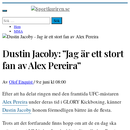
Hoppa
till
Sportkuriren.se
Primär
innehåll
meny
Sök
efter:
Hem
MMA
Dustin Jacoby: ”Jag är ett stort
fan av Alex Pereira”
Av
Olof Enquist
/
9:e juni kl 08:00
Efter att ha delat ringen med den framtida UFC-mästaren
Alex Pereira
under deras tid i GLORY Kickboxing, känner
Dustin Jacoby
honom förmodligen bättre än de flesta.
Trots att det fortfarande finns hopp om att de en dag ska