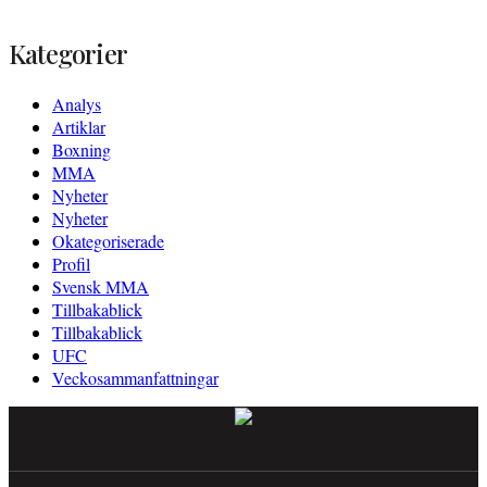
Kategorier
Analys
Artiklar
Boxning
MMA
Nyheter
Nyheter
Okategoriserade
Profil
Svensk MMA
Tillbakablick
Tillbakablick
UFC
Veckosammanfattningar