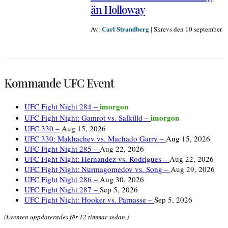
än Holloway
Carl Strandberg
Av:
|
Skrevs den 10 september
Kommande UFC Event
imorgon
UFC Fight Night 284 –
imorgon
UFC Fight Night: Gamrot vs. Salkilld –
UFC 330 –
Aug 15, 2026
UFC 330: Makhachev vs. Machado Garry –
Aug 15, 2026
UFC Fight Night 285 –
Aug 22, 2026
UFC Fight Night: Hernandez vs. Rodrigues –
Aug 22, 2026
UFC Fight Night: Nurmagomedov vs. Song –
Aug 29, 2026
UFC Fight Night 286 –
Aug 30, 2026
UFC Fight Night 287 –
Sep 5, 2026
UFC Fight Night: Hooker vs. Parnasse –
Sep 5, 2026
(Eventen uppdaterades för 12 timmar sedan.)