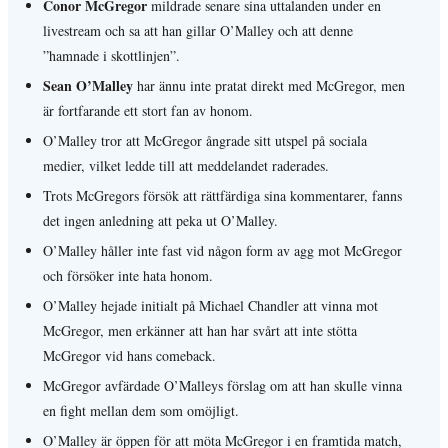
Conor McGregor
mildrade senare sina uttalanden under en
livestream och sa att han gillar O’Malley och att denne
”hamnade i skottlinjen”.
Sean O’Malley
har ännu inte pratat direkt med McGregor, men
är fortfarande ett stort fan av honom.
O’Malley tror att McGregor ångrade sitt utspel på sociala
medier, vilket ledde till att meddelandet raderades.
Trots McGregors försök att rättfärdiga sina kommentarer, fanns
det ingen anledning att peka ut O’Malley.
O’Malley håller inte fast vid någon form av agg mot McGregor
och försöker inte hata honom.
O’Malley hejade initialt på Michael Chandler att vinna mot
McGregor, men erkänner att han har svårt att inte stötta
McGregor vid hans comeback.
McGregor avfärdade O’Malleys förslag om att han skulle vinna
en fight mellan dem som omöjligt.
O’Malley är öppen för att möta McGregor i en framtida match,