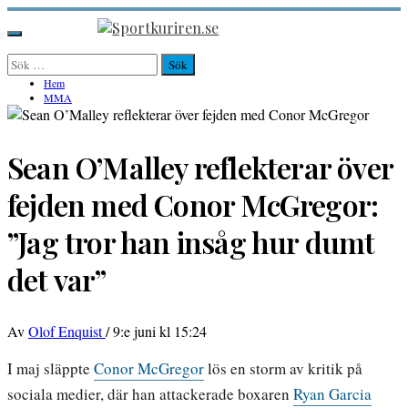
Hoppa
till
Sportkuriren.se
Primär
innehåll
meny
Sök
efter:
Hem
MMA
Sean O’Malley reflekterar över
fejden med Conor McGregor:
”Jag tror han insåg hur dumt
det var”
Av
Olof Enquist
/
9:e juni kl 15:24
I maj släppte
Conor McGregor
lös en storm av kritik på
sociala medier, där han attackerade boxaren
Ryan Garcia