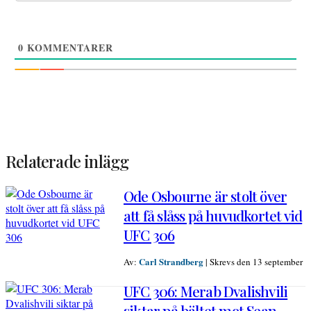
0
KOMMENTARER
Relaterade inlägg
Ode Osbourne är stolt över
att få slåss på huvudkortet vid
UFC 306
Carl Strandberg
Av:
|
Skrevs den 13 september
UFC 306: Merab Dvalishvili
siktar på bältet mot Sean