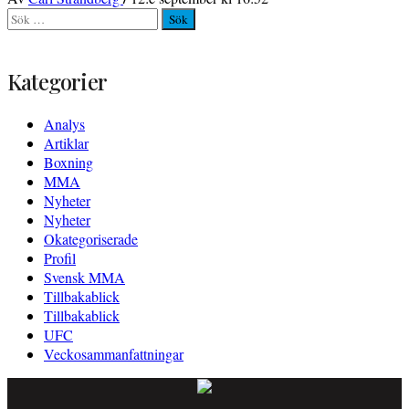
Sök
efter:
Kategorier
Analys
Artiklar
Boxning
MMA
Nyheter
Nyheter
Okategoriserade
Profil
Svensk MMA
Tillbakablick
Tillbakablick
UFC
Veckosammanfattningar