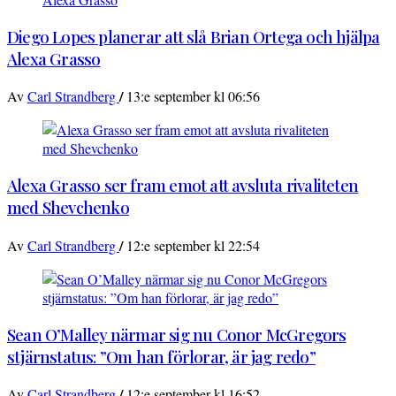
Diego Lopes planerar att slå Brian Ortega och hjälpa
Alexa Grasso
/
Av
Carl Strandberg
13:e september kl 06:56
Alexa Grasso ser fram emot att avsluta rivaliteten
med Shevchenko
/
Av
Carl Strandberg
12:e september kl 22:54
Sean O’Malley närmar sig nu Conor McGregors
stjärnstatus: ”Om han förlorar, är jag redo”
/
Av
Carl Strandberg
12:e september kl 16:52