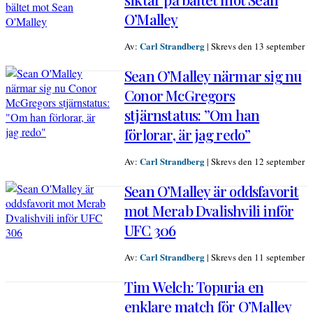
O’Malley
Carl Strandberg
Av:
|
Skrevs den 13 september
Sean O’Malley närmar sig nu
Conor McGregors
stjärnstatus: ”Om han
förlorar, är jag redo”
Carl Strandberg
Av:
|
Skrevs den 12 september
Sean O’Malley är oddsfavorit
mot Merab Dvalishvili inför
UFC 306
Carl Strandberg
Av:
|
Skrevs den 11 september
Tim Welch: Topuria en
enklare match för O’Malley