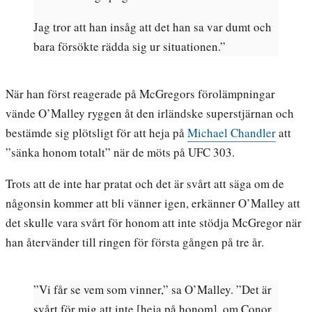
Jag tror att han insåg att det han sa var dumt och
bara försökte rädda sig ur situationen.”
När han först reagerade på McGregors förolämpningar
vände O’Malley ryggen åt den irländske superstjärnan och
bestämde sig plötsligt för att heja på
Michael Chandler
att
”sänka honom totalt” när de möts på UFC 303.
Trots att de inte har pratat och det är svårt att säga om de
någonsin kommer att bli vänner igen, erkänner O’Malley att
det skulle vara svårt för honom att inte stödja McGregor när
han återvänder till ringen för första gången på tre år.
”Vi får se vem som vinner,” sa O’Malley. ”Det är
svårt för mig att inte [heja på honom], om Conor