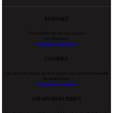
KONTAKT
Chefredaktör och ansvarig utgivare:
Carl Strandberg.
Kontakta redaktionen
COOKIES
Läs vår Cookie Policy för att ta reda på vad vi gör för att förenkla
din läsupplevelse.
Så använder vi cookies
OM SPORTKURIREN