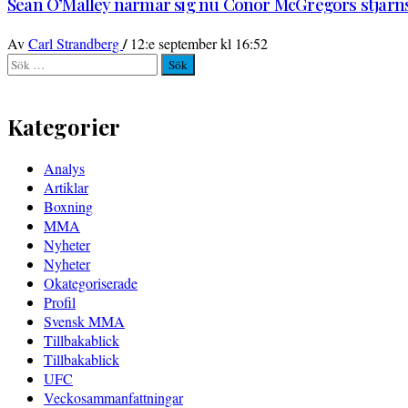
Sean O’Malley närmar sig nu Conor McGregors stjärnst
/
Av
Carl Strandberg
12:e september kl 16:52
Sök
efter:
Kategorier
Analys
Artiklar
Boxning
MMA
Nyheter
Nyheter
Okategoriserade
Profil
Svensk MMA
Tillbakablick
Tillbakablick
UFC
Veckosammanfattningar