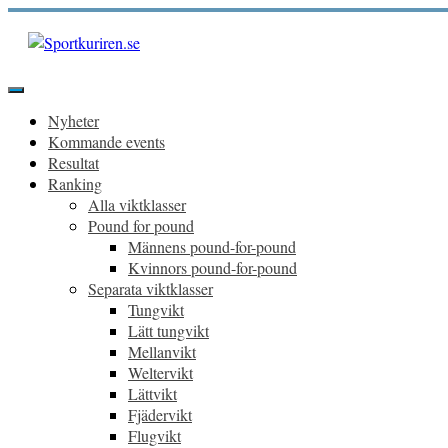
Hoppa
till
innehåll
Sportkuriren.se
Primär
meny
Nyheter
Kommande events
Resultat
Ranking
Alla viktklasser
Pound for pound
Männens pound-for-pound
Kvinnors pound-for-pound
Separata viktklasser
Tungvikt
Lätt tungvikt
Mellanvikt
Weltervikt
Lättvikt
Fjädervikt
Flugvikt