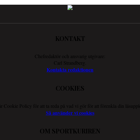
KONTAKT
Chefredaktör och ansvarig utgivare:
Carl Strandberg.
Kontakta redaktionen
COOKIES
r Cookie Policy för att ta reda på vad vi gör för att förenkla din läsuppl
Så använder vi cookies
OM SPORTKURIREN