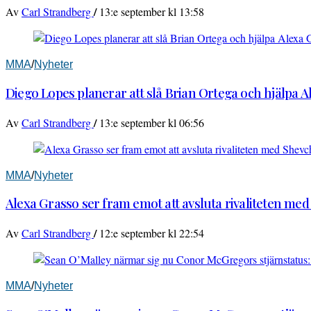
/
Av
Carl Strandberg
13:e september kl 13:58
MMA
/
Nyheter
Diego Lopes planerar att slå Brian Ortega och hjälpa 
/
Av
Carl Strandberg
13:e september kl 06:56
MMA
/
Nyheter
Alexa Grasso ser fram emot att avsluta rivaliteten me
/
Av
Carl Strandberg
12:e september kl 22:54
MMA
/
Nyheter