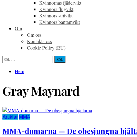
Kvinnornas fjädervikt
Kvinnors flugvikt
Kvinnors stråvikt
Kvinnors bantamvikt
Om
Om oss
Kontakta oss
Cookie Policy (EU)
Sök
efter:
Hem
Gray Maynard
Artiklar
MMA
MMA-domarna — De obesjungna hjält