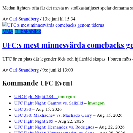
Medan fighters ofta får det mesta av strålkastarljuset spelar domarna
Av
Carl Strandberg
/
13:e juni kl 15:34
MMA
Tillbakablick
UFC:s mest minnesvärda comebacks g
UFC är en plats där legender föds och hjältedåd skapas. I buren möts 
Av
Carl Strandberg
/
9:e juni kl 13:00
Kommande UFC Event
imorgon
UFC Fight Night 284 –
imorgon
UFC Fight Night: Gamrot vs. Salkilld –
UFC 330 –
Aug 15, 2026
UFC 330: Makhachev vs. Machado Garry –
Aug 15, 2026
UFC Fight Night 285 –
Aug 22, 2026
UFC Fight Night: Hernandez vs. Rodrigues –
Aug 22, 2026
UFC Fight Night: Nurmagomedov vs. Song –
Aug 29, 2026