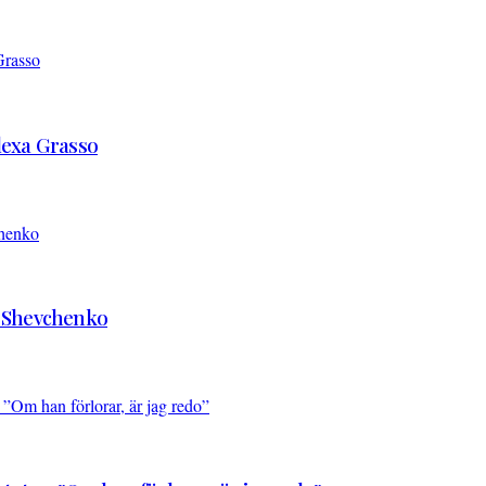
Alexa Grasso
d Shevchenko