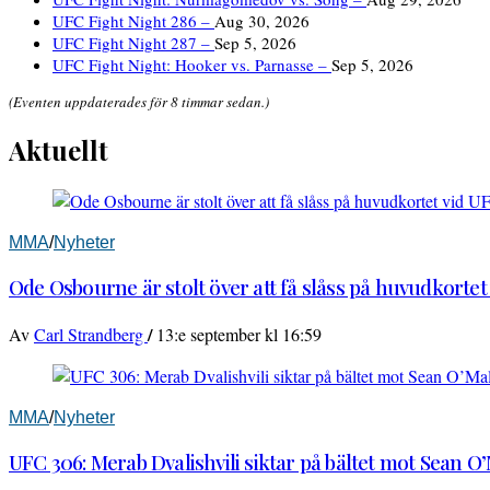
UFC Fight Night 286 –
Aug 30, 2026
UFC Fight Night 287 –
Sep 5, 2026
UFC Fight Night: Hooker vs. Parnasse –
Sep 5, 2026
(Eventen uppdaterades för 8 timmar sedan.)
Aktuellt
MMA
/
Nyheter
Ode Osbourne är stolt över att få slåss på huvudkortet
/
Av
Carl Strandberg
13:e september kl 16:59
MMA
/
Nyheter
UFC 306: Merab Dvalishvili siktar på bältet mot Sean O