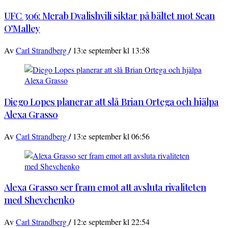
UFC 306: Merab Dvalishvili siktar på bältet mot Sean
O’Malley
/
Av
Carl Strandberg
13:e september kl 13:58
Diego Lopes planerar att slå Brian Ortega och hjälpa
Alexa Grasso
/
Av
Carl Strandberg
13:e september kl 06:56
Alexa Grasso ser fram emot att avsluta rivaliteten
med Shevchenko
/
Av
Carl Strandberg
12:e september kl 22:54