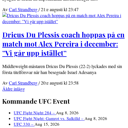
Av
Carl Strandberg
/
21:e augusti kl 23:47
Dricus Du Plessis coach hoppas på en
match mot Alex Pereira i december:
”Vi går upp istället”
Middleweight-mästaren Dricus Du Plessis (22-2) lyckades med sin
första titelförsvar när han besegrade Israel Adesanya
Av
Carl Strandberg
/
20:e augusti kl 23:58
Inläggsnavigering
Äldre inlägg
Kommande UFC Event
UFC Fight Night 284 –
Aug 8, 2026
UFC Fight Night: Gamrot vs. Salkilld –
Aug 8, 2026
UFC 330 –
Aug 15, 2026