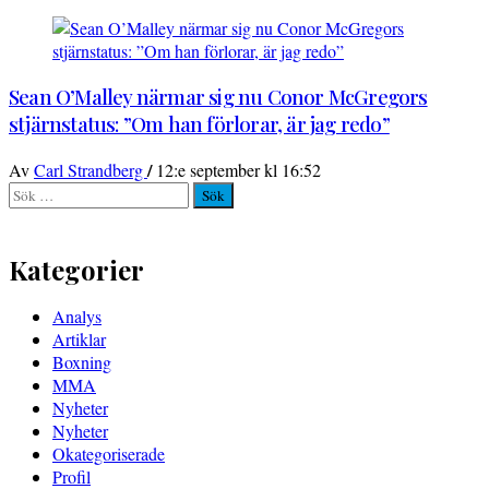
Sean O’Malley närmar sig nu Conor McGregors
stjärnstatus: ”Om han förlorar, är jag redo”
/
Av
Carl Strandberg
12:e september kl 16:52
Sök
efter:
Kategorier
Analys
Artiklar
Boxning
MMA
Nyheter
Nyheter
Okategoriserade
Profil