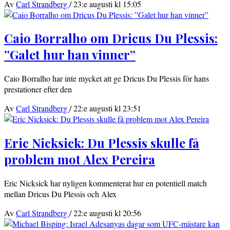
Av
Carl Strandberg
/
23:e augusti kl 15:05
Caio Borralho om Dricus Du Plessis:
”Galet hur han vinner”
Caio Borralho har inte mycket att ge Dricus Du Plessis för hans
prestationer efter den
Av
Carl Strandberg
/
22:e augusti kl 23:51
Eric Nicksick: Du Plessis skulle få
problem mot Alex Pereira
Eric Nicksick har nyligen kommenterat hur en potentiell match
mellan Dricus Du Plessis och Alex
Av
Carl Strandberg
/
22:e augusti kl 20:56