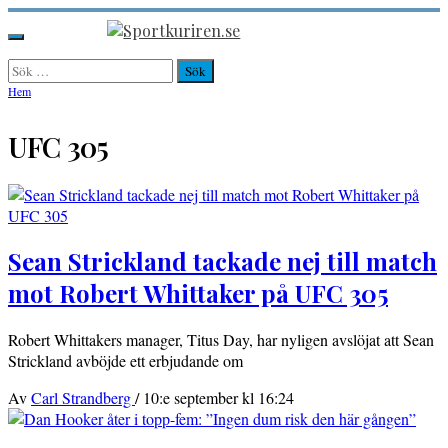
Hoppa
till
Sportkuriren.se
Primär
innehåll
meny
Sök
efter:
Hem
UFC 305
Sean Strickland tackade nej till match
mot Robert Whittaker på UFC 305
Robert Whittakers manager, Titus Day, har nyligen avslöjat att Sean
Strickland avböjde ett erbjudande om
Av
Carl Strandberg
/
10:e september kl 16:24