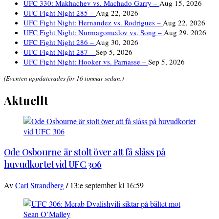
UFC 330: Makhachev vs. Machado Garry –
Aug 15, 2026
UFC Fight Night 285 –
Aug 22, 2026
UFC Fight Night: Hernandez vs. Rodrigues –
Aug 22, 2026
UFC Fight Night: Nurmagomedov vs. Song –
Aug 29, 2026
UFC Fight Night 286 –
Aug 30, 2026
UFC Fight Night 287 –
Sep 5, 2026
UFC Fight Night: Hooker vs. Parnasse –
Sep 5, 2026
(Eventen uppdaterades för 16 timmar sedan.)
Aktuellt
Ode Osbourne är stolt över att få slåss på
huvudkortet vid UFC 306
/
Av
Carl Strandberg
13:e september kl 16:59