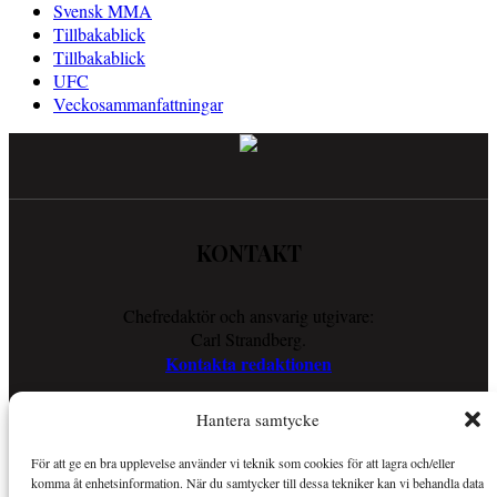
Svensk MMA
Tillbakablick
Tillbakablick
UFC
Veckosammanfattningar
KONTAKT
Chefredaktör och ansvarig utgivare:
Carl Strandberg.
Kontakta redaktionen
Hantera samtycke
COOKIES
För att ge en bra upplevelse använder vi teknik som cookies för att lagra och/eller
komma åt enhetsinformation. När du samtycker till dessa tekniker kan vi behandla data
Läs vår Cookie Policy för att ta reda på vad vi gör för att förenkla