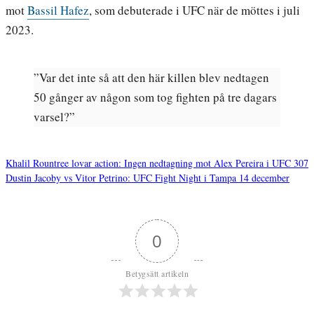
mot
Bassil Hafez
, som debuterade i UFC när de möttes i juli
2023.
”Var det inte så att den här killen blev nedtagen
50 gånger av någon som tog fighten på tre dagars
varsel?”
Khalil Rountree lovar action: Ingen nedtagning mot Alex Pereira i UFC 307
Dustin Jacoby vs Vitor Petrino: UFC Fight Night i Tampa 14 december
Inläggsnavigering
0
Betygsätt artikeln