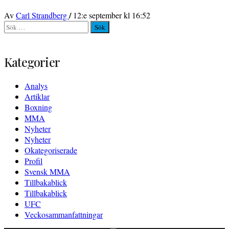
/
Av
Carl Strandberg
12:e september kl 16:52
Sök
efter:
Kategorier
Analys
Artiklar
Boxning
MMA
Nyheter
Nyheter
Okategoriserade
Profil
Svensk MMA
Tillbakablick
Tillbakablick
UFC
Veckosammanfattningar