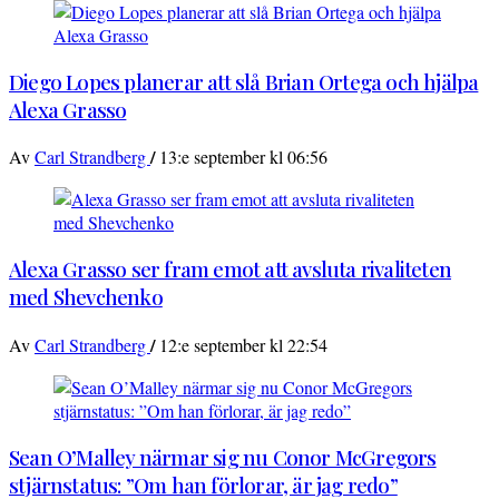
Diego Lopes planerar att slå Brian Ortega och hjälpa
Alexa Grasso
/
Av
Carl Strandberg
13:e september kl 06:56
Alexa Grasso ser fram emot att avsluta rivaliteten
med Shevchenko
/
Av
Carl Strandberg
12:e september kl 22:54
Sean O’Malley närmar sig nu Conor McGregors
stjärnstatus: ”Om han förlorar, är jag redo”