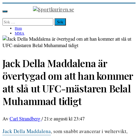
Hoppa
till
Sportkuriren.se
Primär
innehåll
meny
Sök
efter:
Hem
MMA
Jack Della Maddalena är
övertygad om att han kommer
att slå ut UFC-mästaren Belal
Muhammad tidigt
Av
Carl Strandberg
/
21:e augusti kl 23:47
Jack Della Maddalena
, som snabbt avancerar i weltervikt,