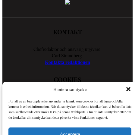
KONTAKT
Chefredaktör och ansvarig utgivare:
Carl Strandberg.
Kontakta redaktionen
COOKIES
Hantera samtycke
Läs vår Cookie Policy för att ta reda på vad vi gör för att förenkla
För att ge en bra upplevelse använder vi teknik som cookies för att lagra och/eller
din läsupplevelse.
komma åt enhetsinformation. När du samtycker till dessa tekniker kan vi behandla data
Så använder vi cookies
som surfbeteende eller unika ID:n på denna webbplats. Om du inte samtycker eller om
du återkallar ditt samtycke kan detta påverka vissa funktioner negativt.
OM SPORTKURIREN
Acceptera