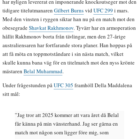
har nyligen levererat en imponerande knockoutseger mot den
tidigare titelutmanaren
Gilbert Burns
vid
UFC 299
i mars.
Med den vinsten i ryggen siktar han nu på en match mot den
obesegrade
Shavkat Rakhmonov
. Tyvärr har en armoperation
hållit Rakhmonov borta från tävlingar, men den 27-årige
australiensaren har fortfarande stora planer. Han hoppas på
att få möta en toppmotståndare i sin nästa match, vilket
skulle kunna bana väg för en titelmatch mot den nyss krönte
mästaren
Belal Muhammad
.
Under frågestunden på
UFC 305
framhöll Della Maddalena
sitt mål:
”Jag tror att 2025 kommer att vara året då Belal
får känna på min vänsterhand. Jag ser gärna en
match mot någon som ligger före mig, som