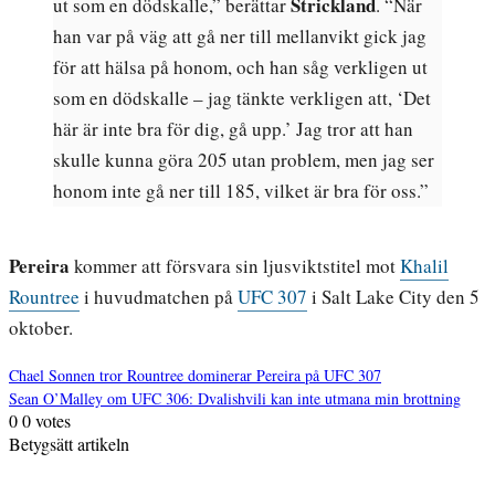
Strickland
ut som en dödskalle,” berättar
. “När
han var på väg att gå ner till mellanvikt gick jag
för att hälsa på honom, och han såg verkligen ut
som en dödskalle – jag tänkte verkligen att, ‘Det
här är inte bra för dig, gå upp.’ Jag tror att han
skulle kunna göra 205 utan problem, men jag ser
honom inte gå ner till 185, vilket är bra för oss.”
Pereira
kommer att försvara sin ljusviktstitel mot
Khalil
Rountree
i huvudmatchen på
UFC 307
i Salt Lake City den 5
oktober.
Chael Sonnen tror Rountree dominerar Pereira på UFC 307
Sean O’Malley om UFC 306: Dvalishvili kan inte utmana min brottning
Inläggsnavigering
0
0
votes
Betygsätt artikeln