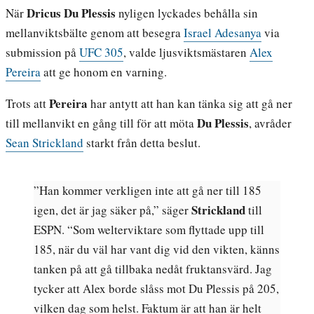
Dricus Du Plessis
När
nyligen lyckades behålla sin
mellanviktsbälte genom att besegra
Israel Adesanya
via
submission på
UFC 305
, valde ljusviktsmästaren
Alex
Pereira
att ge honom en varning.
Pereira
Trots att
har antytt att han kan tänka sig att gå ner
Du Plessis
till mellanvikt en gång till för att möta
, avråder
Sean Strickland
starkt från detta beslut.
”Han kommer verkligen inte att gå ner till 185
Strickland
igen, det är jag säker på,” säger
till
ESPN. “Som welterviktare som flyttade upp till
185, när du väl har vant dig vid den vikten, känns
tanken på att gå tillbaka nedåt fruktansvärd. Jag
tycker att Alex borde slåss mot Du Plessis på 205,
vilken dag som helst. Faktum är att han är helt