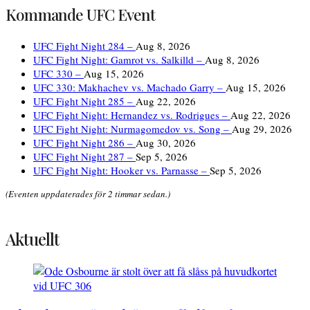
Kommande UFC Event
UFC Fight Night 284 –
Aug 8, 2026
UFC Fight Night: Gamrot vs. Salkilld –
Aug 8, 2026
UFC 330 –
Aug 15, 2026
UFC 330: Makhachev vs. Machado Garry –
Aug 15, 2026
UFC Fight Night 285 –
Aug 22, 2026
UFC Fight Night: Hernandez vs. Rodrigues –
Aug 22, 2026
UFC Fight Night: Nurmagomedov vs. Song –
Aug 29, 2026
UFC Fight Night 286 –
Aug 30, 2026
UFC Fight Night 287 –
Sep 5, 2026
UFC Fight Night: Hooker vs. Parnasse –
Sep 5, 2026
(Eventen uppdaterades för 2 timmar sedan.)
Aktuellt