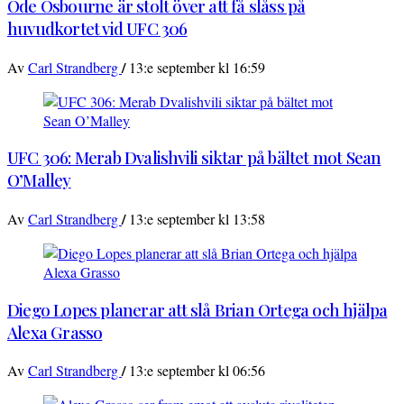
Ode Osbourne är stolt över att få slåss på
huvudkortet vid UFC 306
/
Av
Carl Strandberg
13:e september kl 16:59
UFC 306: Merab Dvalishvili siktar på bältet mot Sean
O’Malley
/
Av
Carl Strandberg
13:e september kl 13:58
Diego Lopes planerar att slå Brian Ortega och hjälpa
Alexa Grasso
/
Av
Carl Strandberg
13:e september kl 06:56