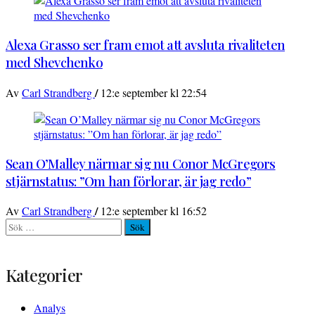
Alexa Grasso ser fram emot att avsluta rivaliteten
med Shevchenko
/
Av
Carl Strandberg
12:e september kl 22:54
Sean O’Malley närmar sig nu Conor McGregors
stjärnstatus: ”Om han förlorar, är jag redo”
/
Av
Carl Strandberg
12:e september kl 16:52
Sök
efter:
Kategorier
Analys