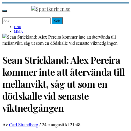
Hoppa
till
Sportkuriren.se
Primär
innehåll
meny
Sök
efter:
Hem
MMA
Sean Strickland: Alex Pereira
kommer inte att återvända till
mellanvikt, såg ut som en
dödskalle vid senaste
viktnedgången
Av
Carl Strandberg
/
24:e augusti kl 21:48