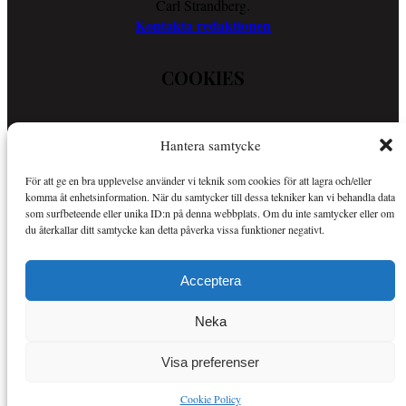
Carl Strandberg.
Kontakta redaktionen
COOKIES
Läs vår Cookie Policy för att ta reda på vad vi gör för att förenkla
Hantera samtycke
din läsupplevelse.
Så använder vi cookies
För att ge en bra upplevelse använder vi teknik som cookies för att lagra och/eller
komma åt enhetsinformation. När du samtycker till dessa tekniker kan vi behandla data
som surfbeteende eller unika ID:n på denna webbplats. Om du inte samtycker eller om
OM SPORTKURIREN
du återkallar ditt samtycke kan detta påverka vissa funktioner negativt.
Sportkuriren är en nättidning med fokus på sport i allmänhet och
Acceptera
Mer om Sportkuriren
MMA i synnerhet.
.
Neka
Copyright © Alla rättigheter reserverade.
Visa preferenser
Cookie Policy
Insert