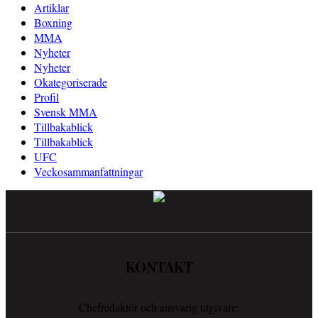
Artiklar
Boxning
MMA
Nyheter
Nyheter
Okategoriserade
Profil
Svensk MMA
Tillbakablick
Tillbakablick
UFC
Veckosammanfattningar
KONTAKT
Chefredaktör och ansvarig utgivare: