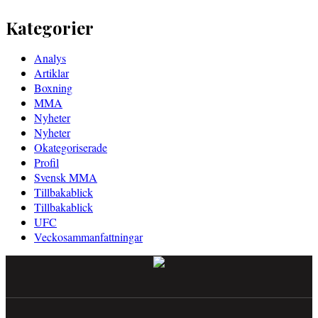
Kategorier
Analys
Artiklar
Boxning
MMA
Nyheter
Nyheter
Okategoriserade
Profil
Svensk MMA
Tillbakablick
Tillbakablick
UFC
Veckosammanfattningar