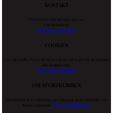
KONTAKT
Chefredaktör och ansvarig utgivare:
Carl Strandberg.
Kontakta redaktionen
COOKIES
Läs vår Cookie Policy för att ta reda på vad vi gör för att förenkla
din läsupplevelse.
Så använder vi cookies
OM SPORTKURIREN
Sportkuriren är en nättidning med fokus på sport i allmänhet och
Mer om Sportkuriren
MMA i synnerhet.
.