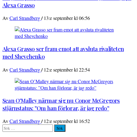
Alexa Grasso
/
Av
Carl Strandberg
13:e september kl 06:56
Alexa Grasso ser fram emot att avsluta rivaliteten
med Shevchenko
/
Av
Carl Strandberg
12:e september kl 22:54
Sean O’Malley närmar sig nu Conor McGregors
stjärnstatus: ”Om han förlorar, är jag redo”
/
Av
Carl Strandberg
12:e september kl 16:52
Sök
efter: