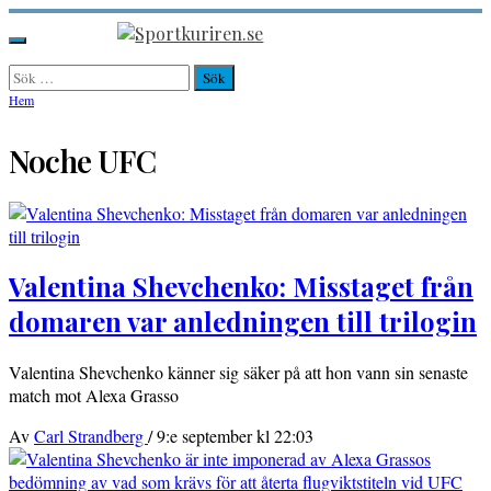
Hoppa
till
Sportkuriren.se
Primär
innehåll
meny
Sök
efter:
Hem
Noche UFC
Valentina Shevchenko: Misstaget från
domaren var anledningen till trilogin
Valentina Shevchenko känner sig säker på att hon vann sin senaste
match mot Alexa Grasso
Av
Carl Strandberg
/
9:e september kl 22:03