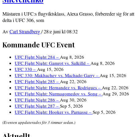
Mästaren i UFC:s flugviktsklass, Alexa Grasso, förbereder sig för att
delta i UFC 306, som
Av
Carl Strandberg
/
28:e juni kl 08:32
Kommande UFC Event
UFC Fight Night 284 –
Aug 8, 2026
UFC Fight Night: Gamrot vs. Salkilld –
Aug 8, 2026
UFC 330 –
Aug 15, 2026
UFC 330: Makhachev vs. Machado Garry –
Aug 15, 2026
UFC Fight Night 285 –
Aug 22, 2026
UFC Fight Night: Hernandez vs. Rodrigues –
Aug 22, 2026
UFC Fight Night: Nurmagomedov vs. Song –
Aug 29, 2026
UFC Fight Night 286 –
Aug 30, 2026
UFC Fight Night 287 –
Sep 5, 2026
UFC Fight Night: Hooker vs. Parnasse –
Sep 5, 2026
(Eventen uppdaterades för 3 timmar sedan.)
Aktuellt