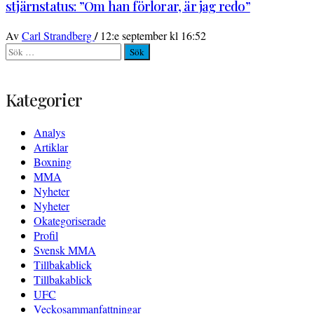
stjärnstatus: ”Om han förlorar, är jag redo”
/
Av
Carl Strandberg
12:e september kl 16:52
Sök
efter:
Kategorier
Analys
Artiklar
Boxning
MMA
Nyheter
Nyheter
Okategoriserade
Profil
Svensk MMA
Tillbakablick
Tillbakablick
UFC
Veckosammanfattningar