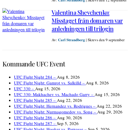
Av:
|
Skrevs den 12 september
Valentina Shevchenko:
Misstaget från domaren var
anledningen till trilogin
Carl Strandberg
Av:
|
Skrevs den 9 september
Kommande UFC Event
UFC Fight Night 284 –
Aug 8, 2026
UFC Fight Night: Gamrot vs. Salkilld –
Aug 8, 2026
UFC 330 –
Aug 15, 2026
UFC 330: Makhachev vs. Machado Garry –
Aug 15, 2026
UFC Fight Night 285 –
Aug 22, 2026
UFC Fight Night: Hernandez vs. Rodrigues –
Aug 22, 2026
UFC Fight Night: Nurmagomedov vs. Song –
Aug 29, 2026
UFC Fight Night 286 –
Aug 30, 2026
UFC Fight Night 287 –
Sep 5, 2026
UFC Fight Night: Hooker vs. Parnasse –
Sep 5, 2026