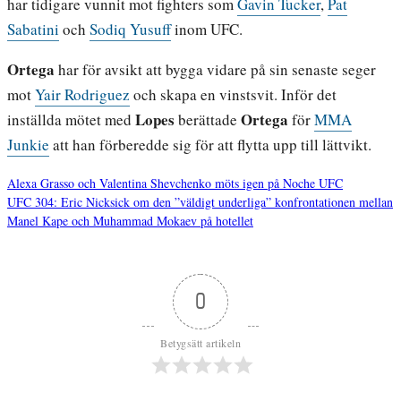
har tidigare vunnit mot fighters som
Gavin Tucker
,
Pat
Sabatini
och
Sodiq Yusuff
inom UFC.
Ortega
har för avsikt att bygga vidare på sin senaste seger
mot
Yair Rodriguez
och skapa en vinstsvit. Inför det
Lopes
Ortega
inställda mötet med
berättade
för
MMA
Junkie
att han förberedde sig för att flytta upp till lättvikt.
Alexa Grasso och Valentina Shevchenko möts igen på Noche UFC
UFC 304: Eric Nicksick om den ”väldigt underliga” konfrontationen mellan
Inläggsnavigering
Manel Kape och Muhammad Mokaev på hotellet
0
Betygsätt artikeln