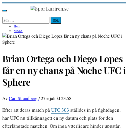
Hoppa
till
Sportkuriren.se
Primär
innehåll
meny
Sök
efter:
Hem
MMA
Brian Ortega och Diego Lopes
får en ny chans på Noche UFC i
Sphere
Av
Carl Strandberg
/
27:e juli kl 23:58
Efter att deras match på
UFC 303
ställdes in på fightdagen,
har UFC nu tillkännagett en ny datum och plats för den
efterlängtade matchen. Om inga ytterligare hinder uppstår,