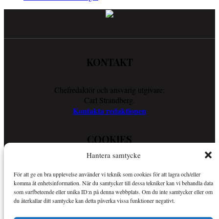
KONTAKT
Chefredaktör och ansvarig utgivare:
Carl Strandberg.
Kontakta redaktionen
COOKIES
Hantera samtycke
Läs vår Cookie Policy för att ta reda på vad vi gör för att förenkla
För att ge en bra upplevelse använder vi teknik som cookies för att lagra och/eller
din läsupplevelse.
komma åt enhetsinformation. När du samtycker till dessa tekniker kan vi behandla data
Så använder vi cookies
som surfbeteende eller unika ID:n på denna webbplats. Om du inte samtycker eller om
du återkallar ditt samtycke kan detta påverka vissa funktioner negativt.
OM SPORTKURIREN