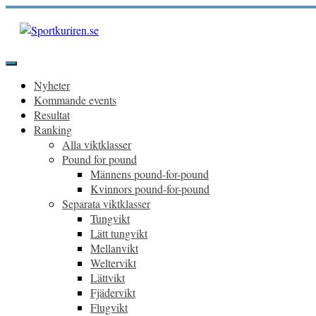
Hoppa
till
innehåll
Sportkuriren.se
Primär
meny
Nyheter
Kommande events
Resultat
Ranking
Alla viktklasser
Pound for pound
Männens pound-for-pound
Kvinnors pound-for-pound
Separata viktklasser
Tungvikt
Lätt tungvikt
Mellanvikt
Weltervikt
Lättvikt
Fjädervikt
Flugvikt