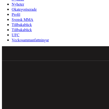
Nyheter
Okategoriserade
Profil
Svensk MMA
Tillbakablick
Tillbakablick
UFC
Veckosammanfattningar