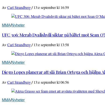
/
Av
Carl Strandberg
13:e september kl 16:59
MMA
/
Nyheter
UFC 306: Merab Dvalishvili siktar på bältet mot Sean O
/
Av
Carl Strandberg
13:e september kl 13:58
MMA
/
Nyheter
Diego Lopes planerar att slå Brian Ortega och hjälpa 
/
Av
Carl Strandberg
13:e september kl 06:56
MMA
/
Nyheter