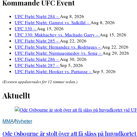
Kommande UFC Event
UFC Fight Night 284 –
Aug 8, 2026
UFC Fight Night: Gamrot vs. Salkilld –
Aug 8, 2026
UFC 330 –
Aug 15, 2026
UFC 330: Makhachev vs. Machado Garry –
Aug 15, 2026
UFC Fight Night 285 –
Aug 22, 2026
UFC Fight Night: Hernandez vs. Rodrigues –
Aug 22, 2026
UFC Fight Night: Nurmagomedov vs. Song –
Aug 29, 2026
UFC Fight Night 286 –
Aug 30, 2026
UFC Fight Night 287 –
Sep 5, 2026
UFC Fight Night: Hooker vs. Parnasse –
Sep 5, 2026
(Eventen uppdaterades för 12 timmar sedan.)
Aktuellt
MMA
/
Nyheter
Ode Osbourne är stolt över att få slåss på huvudkortet