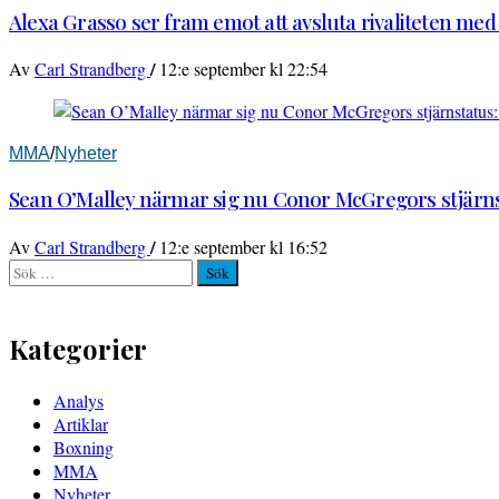
Alexa Grasso ser fram emot att avsluta rivaliteten me
/
Av
Carl Strandberg
12:e september kl 22:54
MMA
/
Nyheter
Sean O’Malley närmar sig nu Conor McGregors stjärnst
/
Av
Carl Strandberg
12:e september kl 16:52
Sök
efter:
Kategorier
Analys
Artiklar
Boxning
MMA
Nyheter