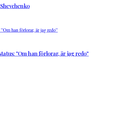
d Shevchenko
atus: ”Om han förlorar, är jag redo”