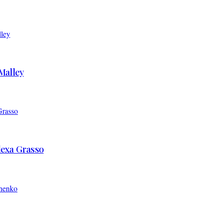
’Malley
Alexa Grasso