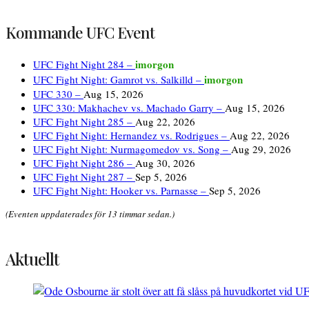
Kommande UFC Event
imorgon
UFC Fight Night 284 –
imorgon
UFC Fight Night: Gamrot vs. Salkilld –
UFC 330 –
Aug 15, 2026
UFC 330: Makhachev vs. Machado Garry –
Aug 15, 2026
UFC Fight Night 285 –
Aug 22, 2026
UFC Fight Night: Hernandez vs. Rodrigues –
Aug 22, 2026
UFC Fight Night: Nurmagomedov vs. Song –
Aug 29, 2026
UFC Fight Night 286 –
Aug 30, 2026
UFC Fight Night 287 –
Sep 5, 2026
UFC Fight Night: Hooker vs. Parnasse –
Sep 5, 2026
(Eventen uppdaterades för 13 timmar sedan.)
Aktuellt