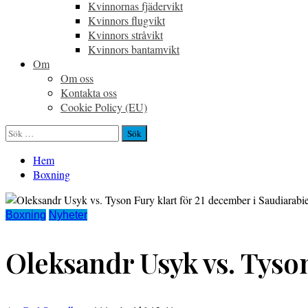
Kvinnornas fjädervikt
Kvinnors flugvikt
Kvinnors stråvikt
Kvinnors bantamvikt
Om
Om oss
Kontakta oss
Cookie Policy (EU)
Sök
efter:
Hem
Boxning
Boxning
Nyheter
Oleksandr Usyk vs. Tyson