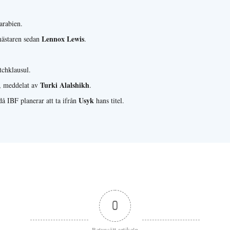
arabien.
Lennox Lewis
mästaren sedan
.
tchklausul.
Turki Alalshikh
n, meddelat av
.
Usyk
då IBF planerar att ta ifrån
hans titel.
0
Betygsätt artikeln