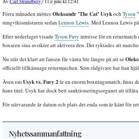
Av
Carl Strandberg
/
11:e juni kl 12:41
Oleksandr
’The Cat’
Usyk
Förra månaden möttes
och
Tyson
tungviktsmästaren sedan
Lennox Lewis
. Med Lennox Lewis på 
Efter nederlaget visade
Tyson Fury
intresse för en returmatch
boxaren sina avsikter att aktivera den. Det ryktades att matche
Oleks
Nu står det klart att fansen får vänta lite längre på att se
officiellt tillkännage returmatchen. Som rådgivare har han hjä
Usyk vs. Fury 2
Även om
är en enorm boxningsmatch, finns det
hans titel. Usyk har dock bett sanktioneringsorganet att tillå
För närvarande är datum och plats det enda som är känt för r
Nyhetssammanfattning