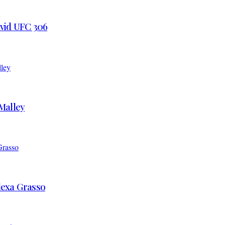
 vid UFC 306
’Malley
Alexa Grasso