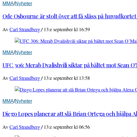
MMA
/
Nyheter
Ode Osbourne är stolt över att få slåss på huvudkortet
/
Av
Carl Strandberg
13:e september kl 16:59
MMA
/
Nyheter
UFC 306: Merab Dvalishvili siktar på bältet mot Sean O
/
Av
Carl Strandberg
13:e september kl 13:58
MMA
/
Nyheter
Diego Lopes planerar att slå Brian Ortega och hjälpa 
/
Av
Carl Strandberg
13:e september kl 06:56