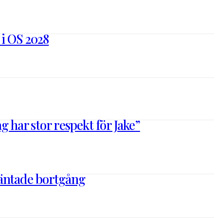
 i OS 2028
 har stor respekt för Jake”
väntade bortgång