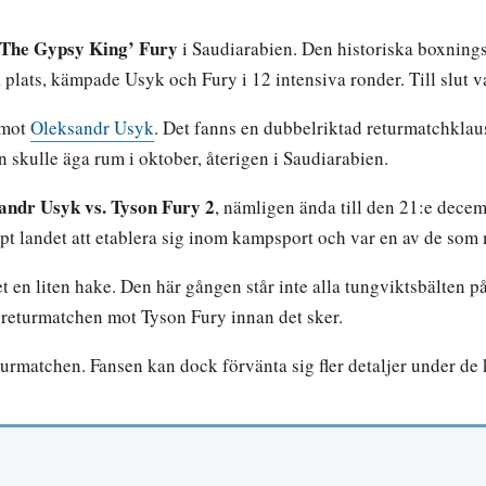
’The Gypsy King’
Fury
i Saudiarabien. Den historiska boxning
plats, kämpade Usyk och Fury i 12 intensiva ronder. Till slut 
 mot
Oleksandr Usyk
. Det fanns en dubbelriktad returmatchklau
n skulle äga rum i oktober, återigen i Saudiarabien.
andr Usyk vs. Tyson Fury 2
, nämligen ända till den 21:e decem
lpt landet att etablera sig inom kampsport och var en av de som
 en liten hake. Den här gången står inte alla tungviktsbälten på
ta returmatchen mot Tyson Fury innan det sker.
eturmatchen. Fansen kan dock förvänta sig fler detaljer under 