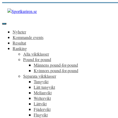
Hoppa
till
innehåll
Sportkuriren.se
Primär
meny
Nyheter
Kommande events
Resultat
Ranking
Alla viktklasser
Pound for pound
Männens pound-for-pound
Kvinnors pound-for-pound
Separata viktklasser
Tungvikt
Lätt tungvikt
Mellanvikt
Weltervikt
Lättvikt
Fjädervikt
Flugvikt