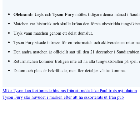
Oleksandr Usyk
Tyson Fury
och
möttes tidigare denna månad i Saudi
Matchen var historisk och skulle kröna den första obestridda tungvikts
Usyk vann matchen genom ett delat domslut.
Tyson Fury visade intresse för en returmatch och aktiverade en returma
Den andra matchen är officiellt satt till den 21 december i Saudiarabie
Returmatchen kommer troligen inte att ha alla tungviktsbälten på spel, 
Datum och plats är bekräftade, men fler detaljer väntas komma.
Mike Tyson kan fortfarande hindras från att möta Jake Paul trots nytt datum
Tyson Fury slår huvudet i marken efter att ha eskorterats ut från pub
Inläggsnavigering