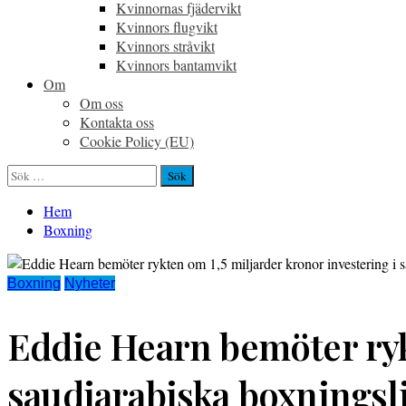
Kvinnornas fjädervikt
Kvinnors flugvikt
Kvinnors stråvikt
Kvinnors bantamvikt
Om
Om oss
Kontakta oss
Cookie Policy (EU)
Sök
efter:
Hem
Boxning
Boxning
Nyheter
Eddie Hearn bemöter rykt
saudiarabiska boxningsl