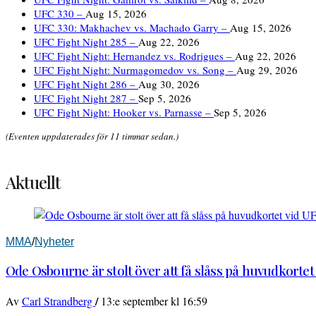
UFC 330 –
Aug 15, 2026
UFC 330: Makhachev vs. Machado Garry –
Aug 15, 2026
UFC Fight Night 285 –
Aug 22, 2026
UFC Fight Night: Hernandez vs. Rodrigues –
Aug 22, 2026
UFC Fight Night: Nurmagomedov vs. Song –
Aug 29, 2026
UFC Fight Night 286 –
Aug 30, 2026
UFC Fight Night 287 –
Sep 5, 2026
UFC Fight Night: Hooker vs. Parnasse –
Sep 5, 2026
(Eventen uppdaterades för 11 timmar sedan.)
Aktuellt
MMA
/
Nyheter
Ode Osbourne är stolt över att få slåss på huvudkortet
/
Av
Carl Strandberg
13:e september kl 16:59