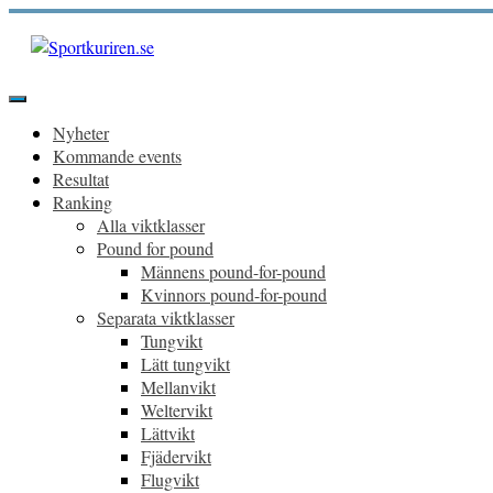
Hoppa
till
innehåll
Sportkuriren.se
Primär
meny
Nyheter
Kommande events
Resultat
Ranking
Alla viktklasser
Pound for pound
Männens pound-for-pound
Kvinnors pound-for-pound
Separata viktklasser
Tungvikt
Lätt tungvikt
Mellanvikt
Weltervikt
Lättvikt
Fjädervikt
Flugvikt