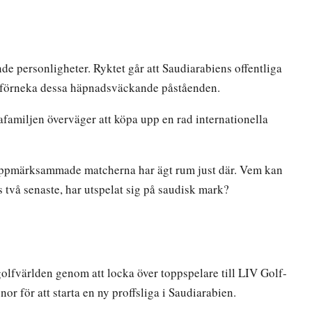
de personligheter. Ryktet går att Saudiarabiens offentliga
e förneka dessa häpnadsväckande påståenden.
familjen överväger att köpa upp en rad internationella
st uppmärksammade matcherna har ägt rum just där. Vem kan
 två senaste, har utspelat sig på saudisk mark?
 golfvärlden genom att locka över toppspelare till LIV Golf-
or för att starta en ny proffsliga i Saudiarabien.