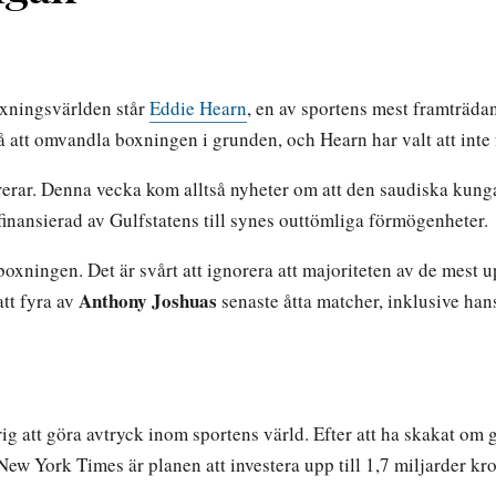
boxningsvärlden står
Eddie Hearn
, en av sportens mest framträdan
 att omvandla boxningen i grunden, och Hearn har valt att int
erar. Denna vecka kom alltså nyheter om att den saudiska kunga
finansierad av Gulfstatens till synes outtömliga förmögenheter.
 boxningen. Det är svårt att ignorera att majoriteten av de me
Anthony Joshuas
 att fyra av
senaste åtta matcher, inklusive hans
rig att göra avtryck inom sportens värld. Efter att ha skakat om
ew York Times är planen att investera upp till 1,7 miljarder kron