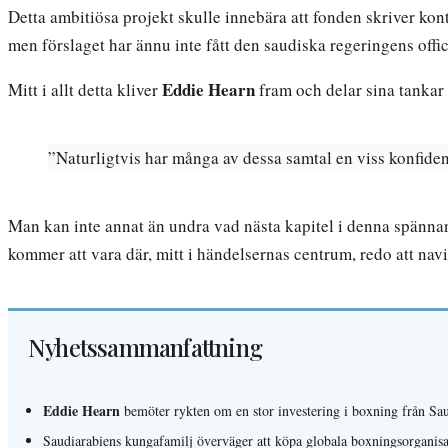
Detta ambitiösa projekt skulle innebära att fonden skriver k
men förslaget har ännu inte fått den saudiska regeringens off
Eddie Hearn
Mitt i allt detta kliver
fram och delar sina tankar 
”Naturligtvis har många av dessa samtal en viss konfident
Man kan inte annat än undra vad nästa kapitel i denna spänna
kommer att vara där, mitt i händelsernas centrum, redo att na
Nyhetssammanfattning
Eddie Hearn
bemöter rykten om en stor investering i boxning från Saud
Saudiarabiens kungafamilj överväger att köpa globala boxningsorganisat