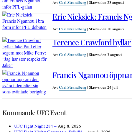
Carl Strandberg
Av:
|
Skrevs den 23 augusti
Eric Nicksick: Francis 
Carl Strandberg
Av:
|
Skrevs den 10 augusti
Terence Crawford hyllar J
Carl Strandberg
Av:
|
Skrevs den 3 augusti
Francis Ngannou öppnar 
Carl Strandberg
Av:
|
Skrevs den 24 juli
Kommande UFC Event
UFC Fight Night 284 –
Aug 8, 2026
UFC Fight Night: Gamrot vs. Salkilld –
Aug 8, 2026