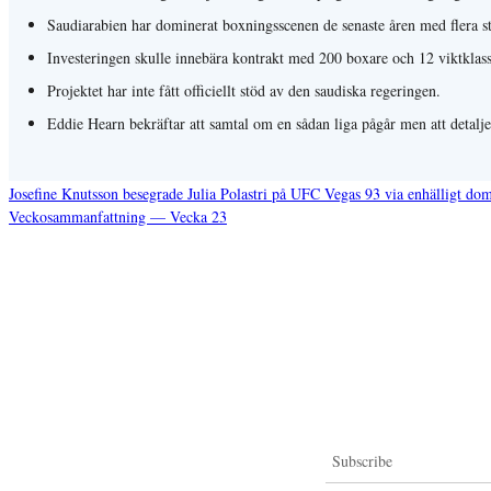
Saudiarabien har dominerat boxningsscenen de senaste åren med flera s
Investeringen skulle innebära kontrakt med 200 boxare och 12 viktklass
Projektet har inte fått officiellt stöd av den saudiska regeringen.
Eddie Hearn bekräftar att samtal om en sådan liga pågår men att detaljer
Josefine Knutsson besegrade Julia Polastri på UFC Vegas 93 via enhälligt dom
Veckosammanfattning — Vecka 23
Inläggsnavigering
Subscribe