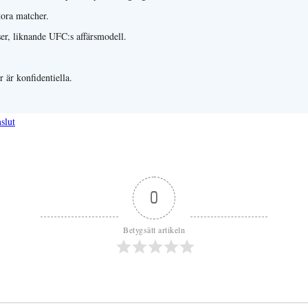
tora matcher.
er, liknande UFC:s affärsmodell.
 är konfidentiella.
slut
0
Betygsätt artikeln