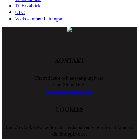
Tillbakablick
UFC
Veckosammanfattningar
KONTAKT
Chefredaktör och ansvarig utgivare:
Carl Strandberg.
Kontakta redaktionen
COOKIES
Läs vår Cookie Policy för att ta reda på vad vi gör för att förenkla
din läsupplevelse.