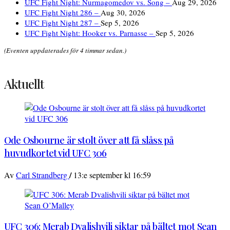
UFC Fight Night: Nurmagomedov vs. Song –
Aug 29, 2026
UFC Fight Night 286 –
Aug 30, 2026
UFC Fight Night 287 –
Sep 5, 2026
UFC Fight Night: Hooker vs. Parnasse –
Sep 5, 2026
(Eventen uppdaterades för 4 timmar sedan.)
Aktuellt
Ode Osbourne är stolt över att få slåss på
huvudkortet vid UFC 306
/
Av
Carl Strandberg
13:e september kl 16:59
UFC 306: Merab Dvalishvili siktar på bältet mot Sean