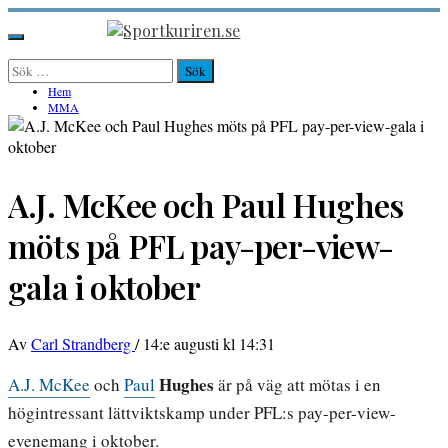
Hoppa
till
Sportkuriren.se
Primär
innehåll
meny
Sök
efter:
Hem
MMA
A.J. McKee och Paul Hughes
möts på PFL pay-per-view-
gala i oktober
Av
Carl Strandberg
/
14:e augusti kl 14:31
Hughes
A.J. McKee
och
Paul
är på väg att mötas i en
högintressant lättviktskamp under PFL:s pay-per-view-
evenemang i oktober.