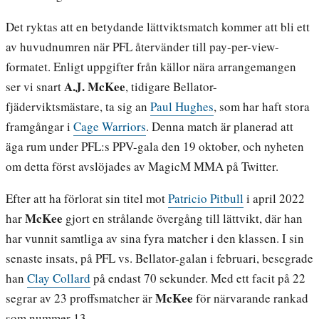
Det ryktas att en betydande lättviktsmatch kommer att bli ett
av huvudnumren när PFL återvänder till pay-per-view-
formatet. Enligt uppgifter från källor nära arrangemangen
A.J. McKee
ser vi snart
, tidigare Bellator-
fjäderviktsmästare, ta sig an
Paul Hughes
, som har haft stora
framgångar i
Cage Warriors
. Denna match är planerad att
äga rum under PFL:s PPV-gala den 19 oktober, och nyheten
om detta först avslöjades av MagicM MMA på Twitter.
Efter att ha förlorat sin titel mot
Patricio Pitbull
i april 2022
McKee
har
gjort en strålande övergång till lättvikt, där han
har vunnit samtliga av sina fyra matcher i den klassen. I sin
senaste insats, på PFL vs. Bellator-galan i februari, besegrade
han
Clay Collard
på endast 70 sekunder. Med ett facit på 22
McKee
segrar av 23 proffsmatcher är
för närvarande rankad
som nummer 13.