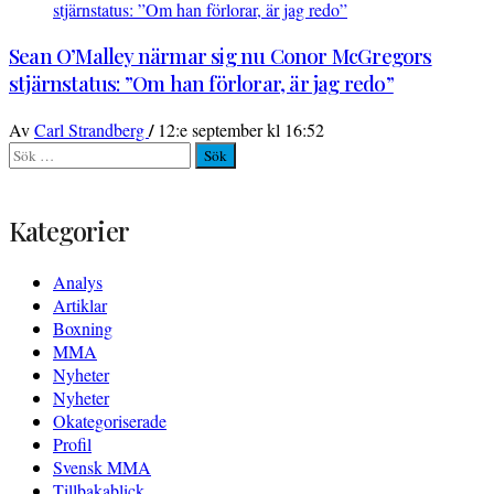
Sean O’Malley närmar sig nu Conor McGregors
stjärnstatus: ”Om han förlorar, är jag redo”
/
Av
Carl Strandberg
12:e september kl 16:52
Sök
efter:
Kategorier
Analys
Artiklar
Boxning
MMA
Nyheter
Nyheter
Okategoriserade
Profil
Svensk MMA
Tillbakablick