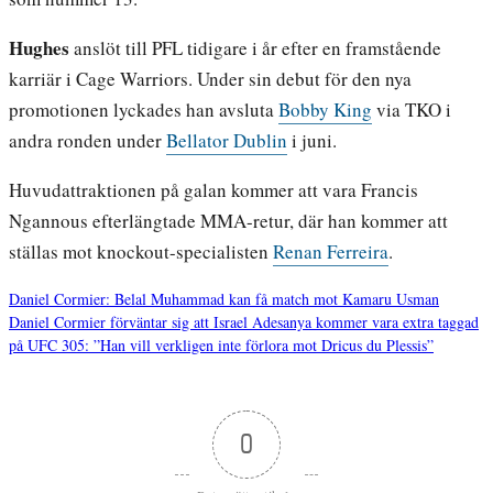
Hughes
anslöt till PFL tidigare i år efter en framstående
karriär i Cage Warriors. Under sin debut för den nya
promotionen lyckades han avsluta
Bobby King
via TKO i
andra ronden under
Bellator Dublin
i juni.
Huvudattraktionen på galan kommer att vara Francis
Ngannous efterlängtade MMA-retur, där han kommer att
ställas mot knockout-specialisten
Renan Ferreira
.
Daniel Cormier: Belal Muhammad kan få match mot Kamaru Usman
Daniel Cormier förväntar sig att Israel Adesanya kommer vara extra taggad
Inläggsnavigering
på UFC 305: ”Han vill verkligen inte förlora mot Dricus du Plessis”
0