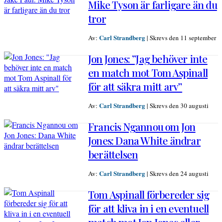
Mike Tyson är farligare än du
tror
Carl Strandberg
Av:
|
Skrevs den 11 september
Jon Jones: ”Jag behöver inte
en match mot Tom Aspinall
för att säkra mitt arv”
Carl Strandberg
Av:
|
Skrevs den 30 augusti
Francis Ngannou om Jon
Jones: Dana White ändrar
berättelsen
Carl Strandberg
Av:
|
Skrevs den 24 augusti
Tom Aspinall förbereder sig
för att kliva in i en eventuell