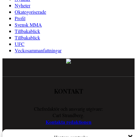
Nyheter
Okategoriserade
Profil
Svensk MMA
Tillbakablick
Tillbakablick
UFC
Veckosammanfattningar
KONTAKT
Chefredaktör och ansvarig utgivare:
Carl Strandberg.
Kontakta redaktionen