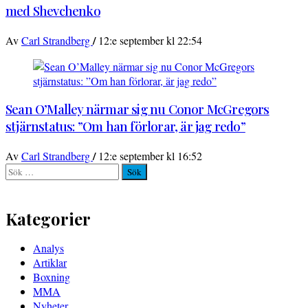
med Shevchenko
/
Av
Carl Strandberg
12:e september kl 22:54
Sean O’Malley närmar sig nu Conor McGregors
stjärnstatus: ”Om han förlorar, är jag redo”
/
Av
Carl Strandberg
12:e september kl 16:52
Sök
efter:
Kategorier
Analys
Artiklar
Boxning
MMA
Nyheter