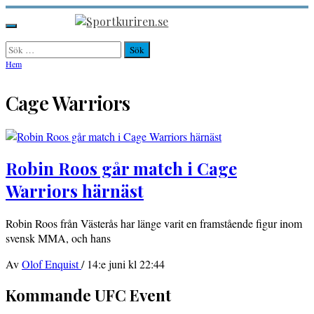
Hoppa
till
Sportkuriren.se
Primär
innehåll
meny
Sök
efter:
Hem
Cage Warriors
Robin Roos går match i Cage
Warriors härnäst
Robin Roos från Västerås har länge varit en framstående figur inom
svensk MMA, och hans
Av
Olof Enquist
/
14:e juni kl 22:44
Kommande UFC Event