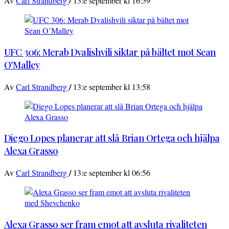
/
Av
Carl Strandberg
13:e september kl 16:59
UFC 306: Merab Dvalishvili siktar på bältet mot Sean
O’Malley
/
Av
Carl Strandberg
13:e september kl 13:58
Diego Lopes planerar att slå Brian Ortega och hjälpa
Alexa Grasso
/
Av
Carl Strandberg
13:e september kl 06:56
Alexa Grasso ser fram emot att avsluta rivaliteten