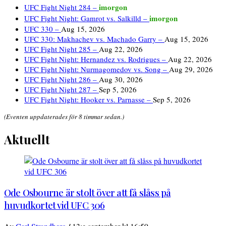
imorgon
UFC Fight Night 284 –
imorgon
UFC Fight Night: Gamrot vs. Salkilld –
UFC 330 –
Aug 15, 2026
UFC 330: Makhachev vs. Machado Garry –
Aug 15, 2026
UFC Fight Night 285 –
Aug 22, 2026
UFC Fight Night: Hernandez vs. Rodrigues –
Aug 22, 2026
UFC Fight Night: Nurmagomedov vs. Song –
Aug 29, 2026
UFC Fight Night 286 –
Aug 30, 2026
UFC Fight Night 287 –
Sep 5, 2026
UFC Fight Night: Hooker vs. Parnasse –
Sep 5, 2026
(Eventen uppdaterades för 8 timmar sedan.)
Aktuellt
Ode Osbourne är stolt över att få slåss på
huvudkortet vid UFC 306