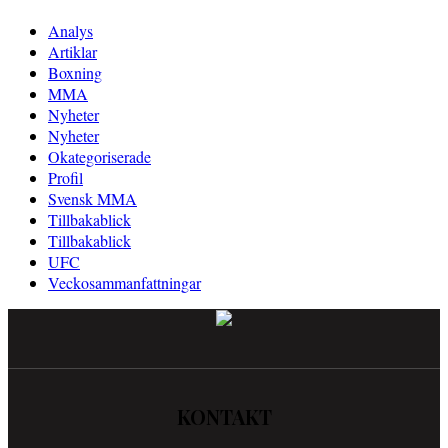
Analys
Artiklar
Boxning
MMA
Nyheter
Nyheter
Okategoriserade
Profil
Svensk MMA
Tillbakablick
Tillbakablick
UFC
Veckosammanfattningar
KONTAKT