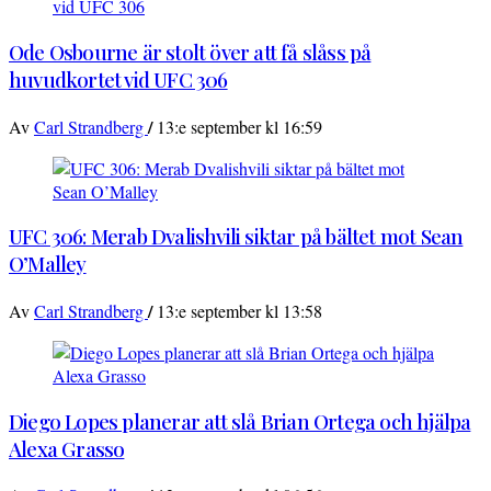
Ode Osbourne är stolt över att få slåss på
huvudkortet vid UFC 306
/
Av
Carl Strandberg
13:e september kl 16:59
UFC 306: Merab Dvalishvili siktar på bältet mot Sean
O’Malley
/
Av
Carl Strandberg
13:e september kl 13:58
Diego Lopes planerar att slå Brian Ortega och hjälpa
Alexa Grasso