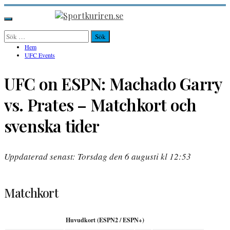
Hoppa
till
Sportkuriren.se
Primär
innehåll
meny
Sök
efter:
Hem
UFC Events
UFC on ESPN: Machado Garry
vs. Prates – Matchkort och
svenska tider
Uppdaterad senast: Torsdag den 6 augusti kl 12:53
Matchkort
Huvudkort (ESPN2 / ESPN+)