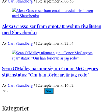
/
Av
Carl Strandberg
13:e september kl 06:56
Alexa Grasso ser fram emot att avsluta rivaliteten
med Shevchenko
/
Av
Carl Strandberg
12:e september kl 22:54
Sean O’Malley närmar sig nu Conor McGregors
stjärnstatus: ”Om han förlorar, är jag redo”
/
Av
Carl Strandberg
12:e september kl 16:52
Sök
efter:
Kategorier