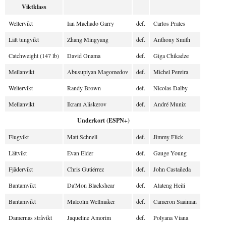
Viktklass
Weltervikt
Ian Machado Garry
def.
Carlos Prates
Lätt tungvikt
Zhang Mingyang
def.
Anthony Smith
Catchweight (147 lb)
David Onama
def.
Giga Chikadze
Mellanvikt
Abusupiyan Magomedov
def.
Michel Pereira
Weltervikt
Randy Brown
def.
Nicolas Dalby
Mellanvikt
Ikram Aliskerov
def.
André Muniz
Underkort (ESPN+)
Flugvikt
Matt Schnell
def.
Jimmy Flick
Lättvikt
Evan Elder
def.
Gauge Young
Fjädervikt
Chris Gutiérrez
def.
John Castañeda
Bantamvikt
Da'Mon Blackshear
def.
Alateng Heili
Bantamvikt
Malcolm Wellmaker
def.
Cameron Saaiman
Damernas stråvikt
Jaqueline Amorim
def.
Polyana Viana