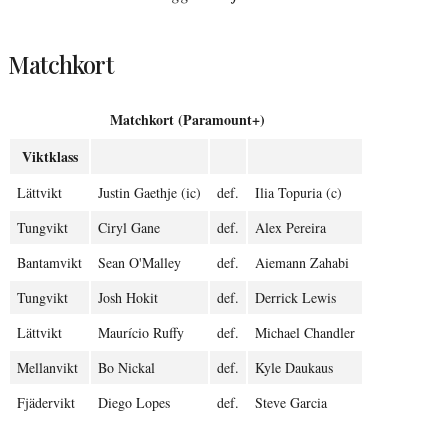
Matchkort
Matchkort (Paramount+)
Viktklass
Lättvikt
Justin Gaethje (ic)
def.
Ilia Topuria (c)
Tungvikt
Ciryl Gane
def.
Alex Pereira
Bantamvikt
Sean O'Malley
def.
Aiemann Zahabi
Tungvikt
Josh Hokit
def.
Derrick Lewis
Lättvikt
Maurício Ruffy
def.
Michael Chandler
Mellanvikt
Bo Nickal
def.
Kyle Daukaus
Fjädervikt
Diego Lopes
def.
Steve Garcia