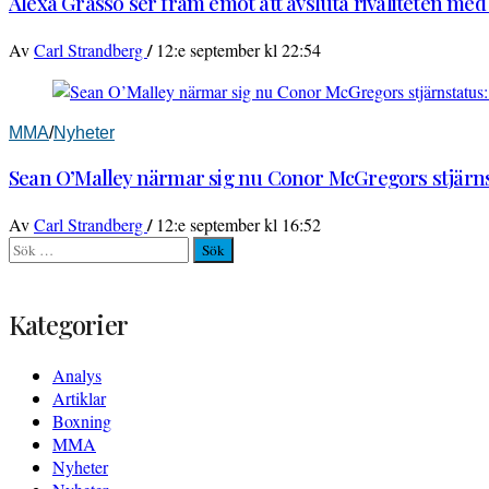
Alexa Grasso ser fram emot att avsluta rivaliteten me
/
Av
Carl Strandberg
12:e september kl 22:54
MMA
/
Nyheter
Sean O’Malley närmar sig nu Conor McGregors stjärnst
/
Av
Carl Strandberg
12:e september kl 16:52
Sök
efter:
Kategorier
Analys
Artiklar
Boxning
MMA
Nyheter