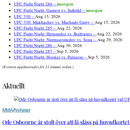
imorgon
UFC Fight Night 284 –
imorgon
UFC Fight Night: Gamrot vs. Salkilld –
UFC 330 –
Aug 15, 2026
UFC 330: Makhachev vs. Machado Garry –
Aug 15, 2026
UFC Fight Night 285 –
Aug 22, 2026
UFC Fight Night: Hernandez vs. Rodrigues –
Aug 22, 2026
UFC Fight Night: Nurmagomedov vs. Song –
Aug 29, 2026
UFC Fight Night 286 –
Aug 30, 2026
UFC Fight Night 287 –
Sep 5, 2026
UFC Fight Night: Hooker vs. Parnasse –
Sep 5, 2026
(Eventen uppdaterades för 21 timmar sedan.)
Aktuellt
MMA
/
Nyheter
Ode Osbourne är stolt över att få slåss på huvudkortet