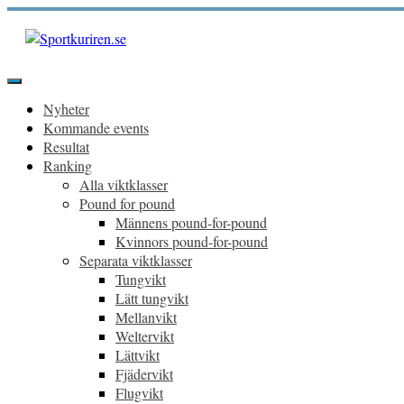
Hoppa
till
innehåll
Sportkuriren.se
Primär
meny
Nyheter
Kommande events
Resultat
Ranking
Alla viktklasser
Pound for pound
Männens pound-for-pound
Kvinnors pound-for-pound
Separata viktklasser
Tungvikt
Lätt tungvikt
Mellanvikt
Weltervikt
Lättvikt
Fjädervikt
Flugvikt