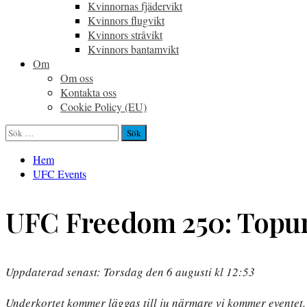
Kvinnornas fjädervikt
Kvinnors flugvikt
Kvinnors stråvikt
Kvinnors bantamvikt
Om
Om oss
Kontakta oss
Cookie Policy (EU)
Sök
efter:
Hem
UFC Events
UFC Freedom 250: Topuri
Uppdaterad senast: Torsdag den 6 augusti kl 12:53
Underkortet kommer läggas till ju närmare vi kommer eventet.