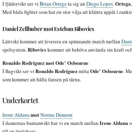
Ortega
I fjädervikt ser vi
Brian Ortega
ta sig an
Diego Lopes
.
Med båda fighter som har en stor vilja att klättra uppåt i rank
Daniel Zellhuber mot Esteban Ribovics
Lättvikt kommer att leverera en spännande match mellan
Dani
Ribovics
spelsystem.
kommer att behöva använda sin kraft och 
Ronaldo Rodríguez mot Ode’ Osbourne
Ronaldo Rodríguez
Ode’ Osbourne
I flugvikt ser vi
möta
. Me
som kommer att hålla fansen på tårna.
Underkortet
mot
Irene Aldana
Norma Dumont
Irene Aldana
I damernas bantamvikt har vi en match mellan
o
till en titelchans.