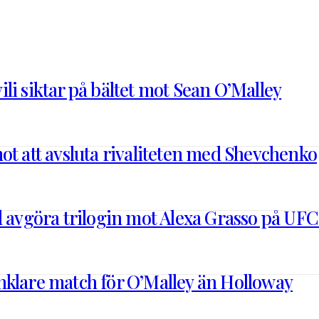
li siktar på bältet mot Sean O’Malley
ot att avsluta rivaliteten med Shevchenko
l avgöra trilogin mot Alexa Grasso på UFC
nklare match för O’Malley än Holloway