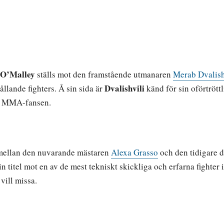
 O’Malley
ställs mot den framstående utmanaren
Merab Dvalish
Dvalishvili
ållande fighters. Å sin sida är
känd för sin oförtröt
för MMA-fansen.
h mellan den nuvarande mästaren
Alexa Grasso
och den tidigare
in titel mot en av de mest tekniskt skickliga och erfarna fighter 
 vill missa.