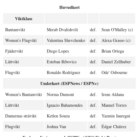
Huvudkort
Viktklass
Bantamvikt
Merab Dvalishvili
def.
Sean O'Malley (c)
Women's Flugvikt
Valentina Shevchenko
def.
Alexa Grasso (c)
Fjädervikt
Diego Lopes
def.
Brian Ortega
Lättvikt
Esteban Ribovics
def.
Daniel Zellhuber
Flugvikt
Ronaldo Rodríguez
def.
Ode' Osbourne
Underkort (ESPNews / ESPN+)
Women's Bantamvikt
Norma Dumont
def.
Irene Aldana
Lättvikt
Ignacio Bahamondes
def.
Manuel Torres
Damernas stråvikt
Ketlen Souza
def.
Yazmin Jauregui
Flugvikt
Joshua Van
def.
Édgar Cháirez