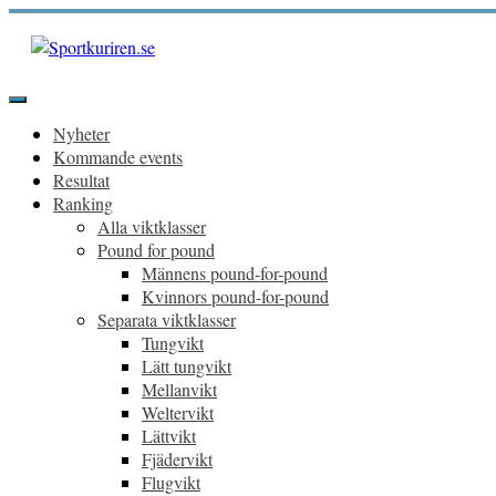
Hoppa
till
innehåll
Sportkuriren.se
Primär
meny
Nyheter
Kommande events
Resultat
Ranking
Alla viktklasser
Pound for pound
Männens pound-for-pound
Kvinnors pound-for-pound
Separata viktklasser
Tungvikt
Lätt tungvikt
Mellanvikt
Weltervikt
Lättvikt
Fjädervikt
Flugvikt