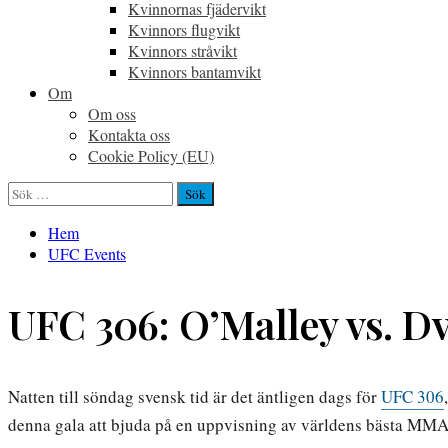
Kvinnornas fjädervikt
Kvinnors flugvikt
Kvinnors stråvikt
Kvinnors bantamvikt
Om
Om oss
Kontakta oss
Cookie Policy (EU)
Sök
efter:
Hem
UFC Events
UFC 306: O’Malley vs. Dv
Natten till söndag svensk tid är det äntligen dags för
UFC 306
denna gala att bjuda på en uppvisning av världens bästa MMA-