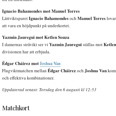
Ignacio Bahamondes mot Manuel Torres
Ignacio Bahamondes
Manuel Torres
Lättviktsparet
och
lovar
att vara en höjdpunkt på underkortet.
Yazmin Jauregui mot Ketlen Souza
Yazmin Jauregui
Ketle
I damernas stråvikt ser vi
ställas mot
divisionen har att erbjuda.
Édgar Cháirez mot
Joshua Van
Édgar Cháirez
Joshua Van
Flugviktmatchen mellan
och
komm
och effektiva kombinationer.
Uppdaterad senast: Torsdag den 6 augusti kl 12:53
Matchkort