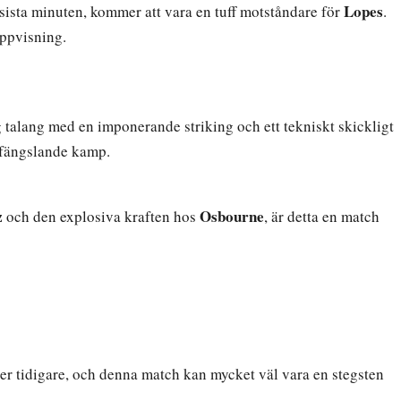
Lopes
i sista minuten, kommer att vara en tuff motståndare för
.
uppvisning.
 talang med en imponerande striking och ett tekniskt skickligt
n fängslande kamp.
z
Osbourne
och den explosiva kraften hos
, är detta en match
oner tidigare, och denna match kan mycket väl vara en stegsten