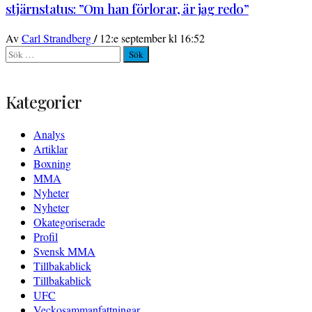
stjärnstatus: ”Om han förlorar, är jag redo”
/
Av
Carl Strandberg
12:e september kl 16:52
Sök
efter:
Kategorier
Analys
Artiklar
Boxning
MMA
Nyheter
Nyheter
Okategoriserade
Profil
Svensk MMA
Tillbakablick
Tillbakablick
UFC
Veckosammanfattningar