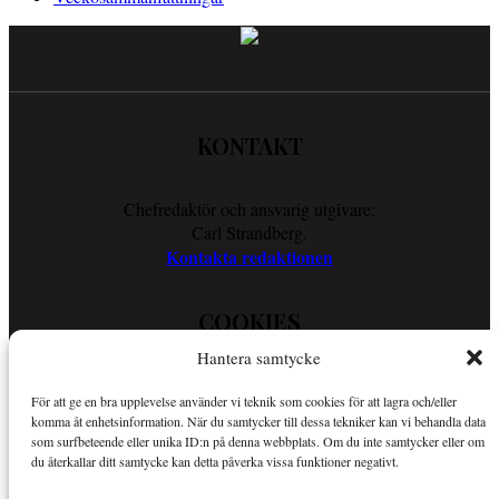
KONTAKT
Chefredaktör och ansvarig utgivare:
Carl Strandberg.
Kontakta redaktionen
COOKIES
Hantera samtycke
Läs vår Cookie Policy för att ta reda på vad vi gör för att förenkla
För att ge en bra upplevelse använder vi teknik som cookies för att lagra och/eller
din läsupplevelse.
komma åt enhetsinformation. När du samtycker till dessa tekniker kan vi behandla data
Så använder vi cookies
som surfbeteende eller unika ID:n på denna webbplats. Om du inte samtycker eller om
du återkallar ditt samtycke kan detta påverka vissa funktioner negativt.
OM SPORTKURIREN