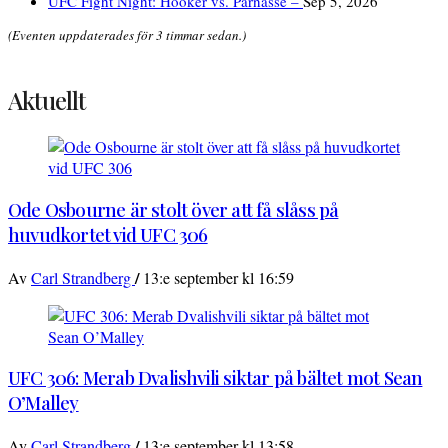
UFC Fight Night: Hooker vs. Parnasse –
Sep 5, 2026
(Eventen uppdaterades för 3 timmar sedan.)
Aktuellt
Ode Osbourne är stolt över att få slåss på
huvudkortet vid UFC 306
/
Av
Carl Strandberg
13:e september kl 16:59
UFC 306: Merab Dvalishvili siktar på bältet mot Sean
O’Malley
/
Av
Carl Strandberg
13:e september kl 13:58