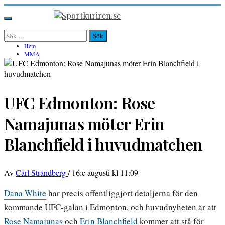
Hoppa
till
Sportkuriren.se
Primär
innehåll
meny
Sök
efter:
Hem
MMA
UFC Edmonton: Rose
Namajunas möter Erin
Blanchfield i huvudmatchen
Av
Carl Strandberg
/
16:e augusti kl 11:09
Dana White
har precis offentliggjort detaljerna för den
kommande UFC-galan i Edmonton, och huvudnyheten är att
Rose Namajunas
och
Erin Blanchfield
kommer att stå för