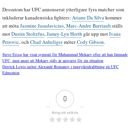
Dessutom har UFC annonserat ytterligare fyra matcher som
inkluderar kanadensiska fighters:
Ariane Da Silva
kommer
att möta
Jasmine Jasudavicius
,
Marc-Andre Barriault
ställs
mot
Dustin Stoltzfus
,
Jamey-Lyn Horth
går upp mot
Ivana
Petrovic
, och
Chad Anheliger
möter
Cody Gibson
.
Steve Erceg har visat sympati för Muhammad Mokaev efter att han lämnade
UFC, men anser att Mokaev själv är ansvarig för sin situation
Inläggsnavigering
Derrick Lewis möter Alexandr Romanov i tungviktsdrabbning på UFC
Edmonton
0
Betygsätt artikeln