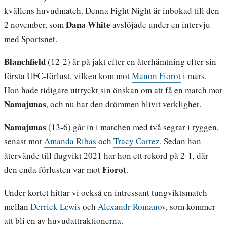
kvällens huvudmatch. Denna Fight Night är inbokad till den
Dana White
2 november, som
avslöjade under en intervju
med Sportsnet.
Blanchfield
(12-2) är på jakt efter en återhämtning efter sin
första UFC-förlust, vilken kom mot
Manon Fiorot
i mars.
Hon hade tidigare uttryckt sin önskan om att få en match mot
Namajunas
, och nu har den drömmen blivit verklighet.
Namajunas
(13-6) går in i matchen med två segrar i ryggen,
senast mot
Amanda Ribas
och
Tracy Cortez
. Sedan hon
återvände till flugvikt 2021 har hon ett rekord på 2-1, där
Fiorot
den enda förlusten var mot
.
Under kortet hittar vi också en intressant tungviktsmatch
mellan
Derrick Lewis
och
Alexandr Romanov
, som kommer
att bli en av huvudattraktionerna.