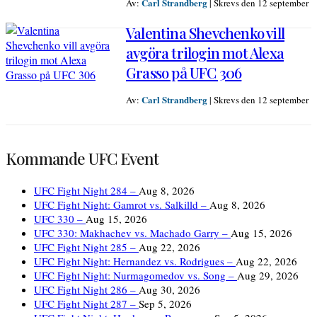
Carl Strandberg
Av:
|
Skrevs den 12 september
Valentina Shevchenko vill
avgöra trilogin mot Alexa
Grasso på UFC 306
Carl Strandberg
Av:
|
Skrevs den 12 september
Kommande UFC Event
UFC Fight Night 284 –
Aug 8, 2026
UFC Fight Night: Gamrot vs. Salkilld –
Aug 8, 2026
UFC 330 –
Aug 15, 2026
UFC 330: Makhachev vs. Machado Garry –
Aug 15, 2026
UFC Fight Night 285 –
Aug 22, 2026
UFC Fight Night: Hernandez vs. Rodrigues –
Aug 22, 2026
UFC Fight Night: Nurmagomedov vs. Song –
Aug 29, 2026
UFC Fight Night 286 –
Aug 30, 2026
UFC Fight Night 287 –
Sep 5, 2026