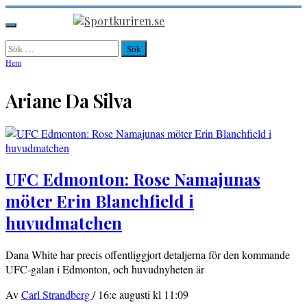
Hoppa
till
Sportkuriren.se
Primär
innehåll
meny
Sök
efter:
Hem
Ariane Da Silva
UFC Edmonton: Rose Namajunas
möter Erin Blanchfield i
huvudmatchen
Dana White har precis offentliggjort detaljerna för den kommande
UFC-galan i Edmonton, och huvudnyheten är
Av
Carl Strandberg
/
16:e augusti kl 11:09