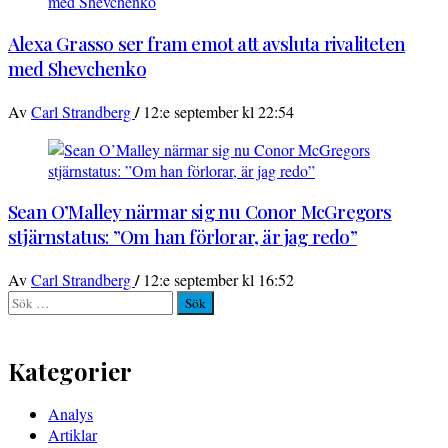
Alexa Grasso ser fram emot att avsluta rivaliteten
med Shevchenko
/
Av
Carl Strandberg
12:e september kl 22:54
Sean O’Malley närmar sig nu Conor McGregors
stjärnstatus: ”Om han förlorar, är jag redo”
/
Av
Carl Strandberg
12:e september kl 16:52
Sök
efter:
Kategorier
Analys
Artiklar