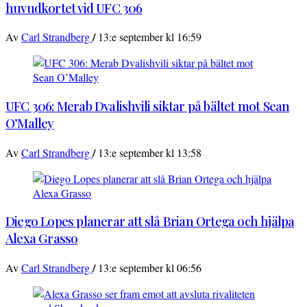
huvudkortet vid UFC 306
/
Av
Carl Strandberg
13:e september kl 16:59
UFC 306: Merab Dvalishvili siktar på bältet mot Sean
O’Malley
/
Av
Carl Strandberg
13:e september kl 13:58
Diego Lopes planerar att slå Brian Ortega och hjälpa
Alexa Grasso
/
Av
Carl Strandberg
13:e september kl 06:56