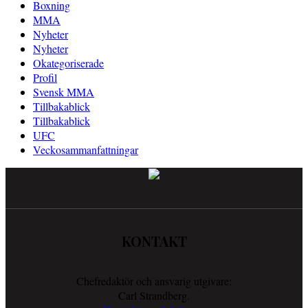
Boxning
MMA
Nyheter
Nyheter
Okategoriserade
Profil
Svensk MMA
Tillbakablick
Tillbakablick
UFC
Veckosammanfattningar
KONTAKT
Chefredaktör och ansvarig utgivare:
Carl Strandberg.