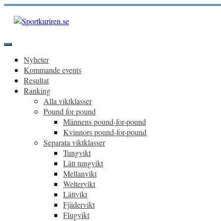
Hoppa
till
innehåll
Sportkuriren.se
Primär
meny
Nyheter
Kommande events
Resultat
Ranking
Alla viktklasser
Pound for pound
Männens pound-for-pound
Kvinnors pound-for-pound
Separata viktklasser
Tungvikt
Lätt tungvikt
Mellanvikt
Weltervikt
Lättvikt
Fjädervikt
Flugvikt