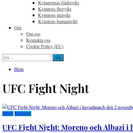
Kvinnornas fjädervikt
Kvinnors flugvikt
Kvinnors stråvikt
Kvinnors bantamvikt
Om
Om oss
Kontakta oss
Cookie Policy (EU)
Sök
efter:
Hem
UFC Fight Night
MMA
Nyheter
UFC Fight Night: Moreno och Albazi 