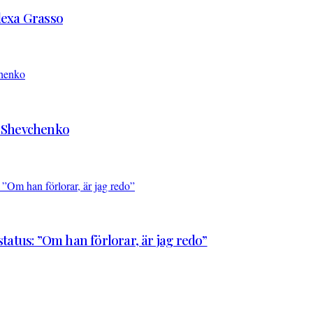
Alexa Grasso
d Shevchenko
atus: ”Om han förlorar, är jag redo”