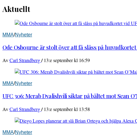
Aktuellt
MMA
/
Nyheter
Ode Osbourne är stolt över att få slåss på huvudkortet
/
Av
Carl Strandberg
13:e september kl 16:59
MMA
/
Nyheter
UFC 306: Merab Dvalishvili siktar på bältet mot Sean O
/
Av
Carl Strandberg
13:e september kl 13:58
MMA
/
Nyheter