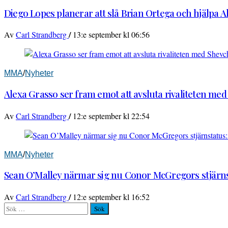
Diego Lopes planerar att slå Brian Ortega och hjälpa 
/
Av
Carl Strandberg
13:e september kl 06:56
MMA
/
Nyheter
Alexa Grasso ser fram emot att avsluta rivaliteten me
/
Av
Carl Strandberg
12:e september kl 22:54
MMA
/
Nyheter
Sean O’Malley närmar sig nu Conor McGregors stjärnst
/
Av
Carl Strandberg
12:e september kl 16:52
Sök
efter: