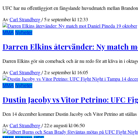
UFC har nu offentliggjort en fängslande huvudmatch mellan Brando
Av
Carl Strandberg
/
5:e september kl 12:33
MMA
Nyheter
Darren Elkins återvänder: Ny match m
Darren Elkins gör sin comeback och är nu redo för att kliva in i okta
Av
Carl Strandberg
/
2:e september kl 16:05
MMA
Nyheter
Dustin Jacoby vs Vitor Petrino: UFC F
Den 14 december kommer Dustin Jacoby och Vitor Petrino att ställas 
Av
Carl Strandberg
/
22:e augusti kl 06:50