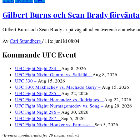
MMA
Nyheter
UFC
Gilbert Burns och Sean Brady förvänta
Gilbert Burns och Sean Brady är på väg att nå en överenskommelse om 
Av
Carl Strandberg
/
11:e juni kl 08:04
Kommande UFC Event
UFC Fight Night 284 –
Aug 8, 2026
UFC Fight Night: Gamrot vs. Salkilld –
Aug 8, 2026
UFC 330 –
Aug 15, 2026
UFC 330: Makhachev vs. Machado Garry –
Aug 15, 2026
UFC Fight Night 285 –
Aug 22, 2026
UFC Fight Night: Hernandez vs. Rodrigues –
Aug 22, 2026
UFC Fight Night: Nurmagomedov vs. Song –
Aug 29, 2026
UFC Fight Night 286 –
Aug 30, 2026
UFC Fight Night 287 –
Sep 5, 2026
UFC Fight Night: Hooker vs. Parnasse –
Sep 5, 2026
(Eventen uppdaterades för 20 timmar sedan.)