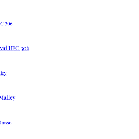
 vid UFC 306
’Malley