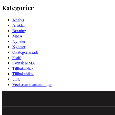
Kategorier
Analys
Artiklar
Boxning
MMA
Nyheter
Nyheter
Okategoriserade
Profil
Svensk MMA
Tillbakablick
Tillbakablick
UFC
Veckosammanfattningar