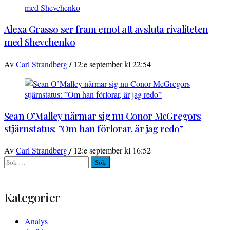
Alexa Grasso ser fram emot att avsluta rivaliteten
med Shevchenko
/
Av
Carl Strandberg
12:e september kl 22:54
Sean O’Malley närmar sig nu Conor McGregors
stjärnstatus: ”Om han förlorar, är jag redo”
/
Av
Carl Strandberg
12:e september kl 16:52
Sök
efter:
Kategorier
Analys