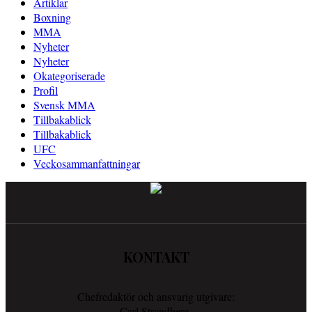
Artiklar
Boxning
MMA
Nyheter
Nyheter
Okategoriserade
Profil
Svensk MMA
Tillbakablick
Tillbakablick
UFC
Veckosammanfattningar
KONTAKT
Chefredaktör och ansvarig utgivare:
Carl Strandberg.