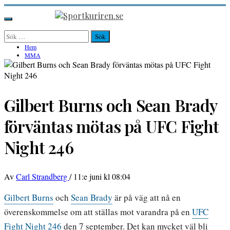
Hoppa
till
Sportkuriren.se
Primär
innehåll
meny
Sök
efter:
Hem
MMA
Gilbert Burns och Sean Brady
förväntas mötas på UFC Fight
Night 246
Av
Carl Strandberg
/
11:e juni kl 08:04
Gilbert Burns
och
Sean Brady
är på väg att nå en
överenskommelse om att ställas mot varandra på en
UFC
Fight Night 246
den 7 september. Det kan mycket väl bli