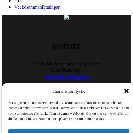
UFC
Veckosammanfattningar
KONTAKT
Chefredaktör och ansvarig utgivare:
Carl Strandberg.
Kontakta redaktionen
Hantera samtycke
COOKIES
För att ge en bra upplevelse använder vi teknik som cookies för att lagra och/eller
komma åt enhetsinformation. När du samtycker till dessa tekniker kan vi behandla data
Läs vår Cookie Policy för att ta reda på vad vi gör för att förenkla
som surfbeteende eller unika ID:n på denna webbplats. Om du inte samtycker eller om
din läsupplevelse.
du återkallar ditt samtycke kan detta påverka vissa funktioner negativt.
Så använder vi cookies