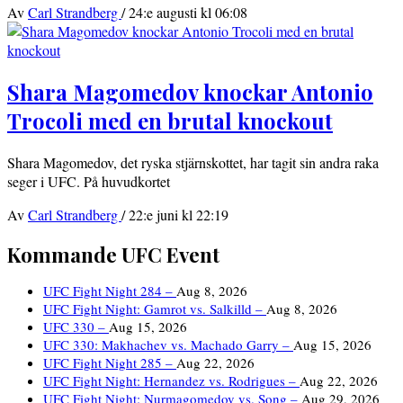
Av
Carl Strandberg
/
24:e augusti kl 06:08
Shara Magomedov knockar Antonio
Trocoli med en brutal knockout
Shara Magomedov, det ryska stjärnskottet, har tagit sin andra raka
seger i UFC. På huvudkortet
Av
Carl Strandberg
/
22:e juni kl 22:19
Kommande UFC Event
UFC Fight Night 284 –
Aug 8, 2026
UFC Fight Night: Gamrot vs. Salkilld –
Aug 8, 2026
UFC 330 –
Aug 15, 2026
UFC 330: Makhachev vs. Machado Garry –
Aug 15, 2026
UFC Fight Night 285 –
Aug 22, 2026
UFC Fight Night: Hernandez vs. Rodrigues –
Aug 22, 2026
UFC Fight Night: Nurmagomedov vs. Song –
Aug 29, 2026