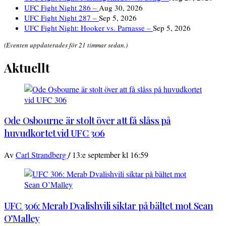
UFC Fight Night 286 –
Aug 30, 2026
UFC Fight Night 287 –
Sep 5, 2026
UFC Fight Night: Hooker vs. Parnasse –
Sep 5, 2026
(Eventen uppdaterades för 21 timmar sedan.)
Aktuellt
Ode Osbourne är stolt över att få slåss på
huvudkortet vid UFC 306
/
Av
Carl Strandberg
13:e september kl 16:59
UFC 306: Merab Dvalishvili siktar på bältet mot Sean
O’Malley