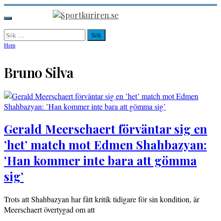
Hoppa
till
Sportkuriren.se
Primär
innehåll
meny
Sök
efter:
Hem
Bruno Silva
Gerald Meerschaert förväntar sig en
’het’ match mot Edmen Shahbazyan:
’Han kommer inte bara att gömma
sig’
Trots att Shahbazyan har fått kritik tidigare för sin kondition, är
Meerschaert övertygad om att