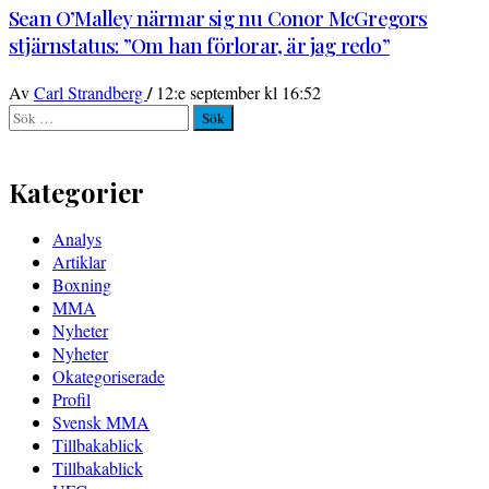
Sean O’Malley närmar sig nu Conor McGregors
stjärnstatus: ”Om han förlorar, är jag redo”
/
Av
Carl Strandberg
12:e september kl 16:52
Sök
efter:
Kategorier
Analys
Artiklar
Boxning
MMA
Nyheter
Nyheter
Okategoriserade
Profil
Svensk MMA
Tillbakablick
Tillbakablick