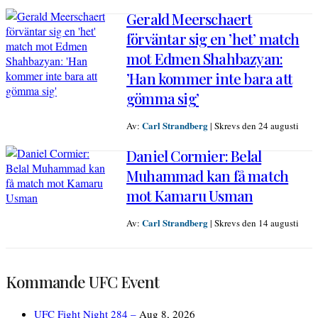
Gerald Meerschaert
förväntar sig en ’het’ match
mot Edmen Shahbazyan:
’Han kommer inte bara att
gömma sig’
Carl Strandberg
Av:
|
Skrevs den 24 augusti
Daniel Cormier: Belal
Muhammad kan få match
mot Kamaru Usman
Carl Strandberg
Av:
|
Skrevs den 14 augusti
Kommande UFC Event
UFC Fight Night 284 –
Aug 8, 2026