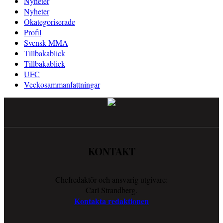
Nyheter
Nyheter
Okategoriserade
Profil
Svensk MMA
Tillbakablick
Tillbakablick
UFC
Veckosammanfattningar
KONTAKT
Chefredaktör och ansvarig utgivare:
Carl Strandberg.
Kontakta redaktionen