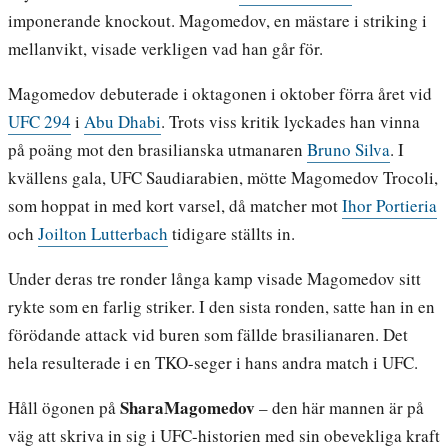
imponerande knockout. Magomedov, en mästare i striking i
mellanvikt, visade verkligen vad han går för.
Magomedov debuterade i oktagonen i oktober förra året vid
UFC 294
i
Abu Dhabi
. Trots viss kritik lyckades han vinna
på poäng mot den brasilianska utmanaren
Bruno Silva
. I
kvällens gala, UFC Saudiarabien, mötte Magomedov Trocoli,
som hoppat in med kort varsel, då matcher mot
Ihor Portieria
och
Joilton Lutterbach
tidigare ställts in.
Under deras tre ronder långa kamp visade Magomedov sitt
rykte som en farlig striker. I den sista ronden, satte han in en
förödande attack vid buren som fällde brasilianaren. Det
hela resulterade i en TKO-seger i hans andra match i UFC.
SharaMagomedov
Håll ögonen på
– den här mannen är på
väg att skriva in sig i UFC-historien med sin obevekliga kraft