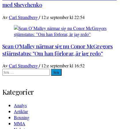
med Shevchenko
/
Av
Carl Strandberg
12:e september kl 22:54
Sean O’Malley närmar sig nu Conor McGregors
stjärnstatus: ”Om han förlorar, är jag redo”
/
Av
Carl Strandberg
12:e september kl 16:52
Sök
efter:
Kategorier
Analys
Artiklar
Boxning
MMA