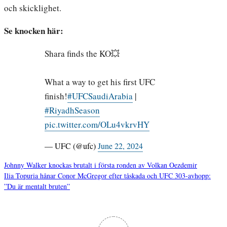
och skicklighet.
Se knocken här:
Shara finds the KO💥
What a way to get his first UFC
finish!
#UFCSaudiArabia
|
#RiyadhSeason
pic.twitter.com/OLu4vkrvHY
— UFC (@ufc)
June 22, 2024
Johnny Walker knockas brutalt i första ronden av Volkan Oezdemir
Ilia Topuria hånar Conor McGregor efter tåskada och UFC 303-avhopp:
Inläggsnavigering
”Du är mentalt bruten”