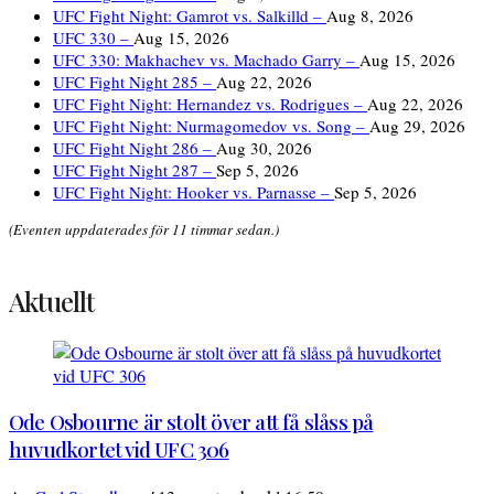
UFC Fight Night: Gamrot vs. Salkilld –
Aug 8, 2026
UFC 330 –
Aug 15, 2026
UFC 330: Makhachev vs. Machado Garry –
Aug 15, 2026
UFC Fight Night 285 –
Aug 22, 2026
UFC Fight Night: Hernandez vs. Rodrigues –
Aug 22, 2026
UFC Fight Night: Nurmagomedov vs. Song –
Aug 29, 2026
UFC Fight Night 286 –
Aug 30, 2026
UFC Fight Night 287 –
Sep 5, 2026
UFC Fight Night: Hooker vs. Parnasse –
Sep 5, 2026
(Eventen uppdaterades för 11 timmar sedan.)
Aktuellt
Ode Osbourne är stolt över att få slåss på
huvudkortet vid UFC 306