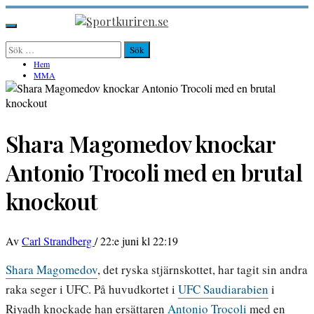
Hoppa
till
Sportkuriren.se
Primär
innehåll
meny
Sök
efter:
Hem
MMA
Shara Magomedov knockar
Antonio Trocoli med en brutal
knockout
Av
Carl Strandberg
/
22:e juni kl 22:19
Shara Magomedov
, det ryska stjärnskottet, har tagit sin andra
raka seger i UFC. På huvudkortet i
UFC Saudiarabien
i
Riyadh knockade han ersättaren
Antonio Trocoli
med en