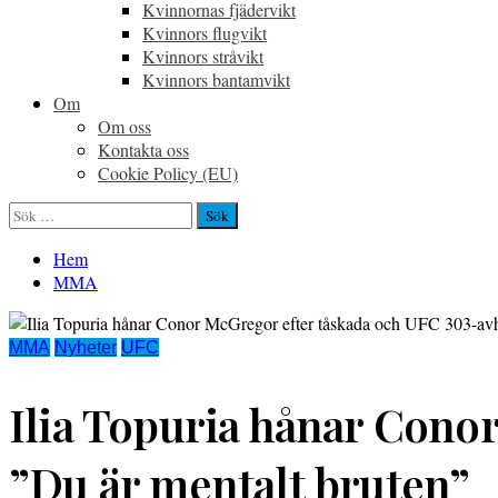
Kvinnornas fjädervikt
Kvinnors flugvikt
Kvinnors stråvikt
Kvinnors bantamvikt
Om
Om oss
Kontakta oss
Cookie Policy (EU)
Sök
efter:
Hem
MMA
MMA
Nyheter
UFC
Ilia Topuria hånar Cono
”Du är mentalt bruten”