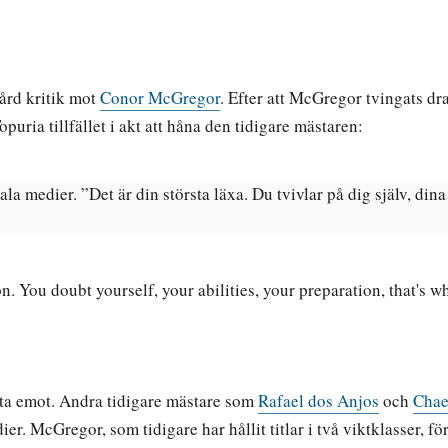
hård kritik mot
Conor McGregor
. Efter att McGregor tvingats dr
opuria tillfället i akt att håna den tidigare mästaren:
ala medier. ”Det är din största läxa. Du tvivlar på dig själv, din
n. You doubt yourself, your abilities, your preparation, that's w
 ta emot. Andra tidigare mästare som
Rafael dos Anjos
och
Chae
er. McGregor, som tidigare har hållit titlar i två viktklasser, f