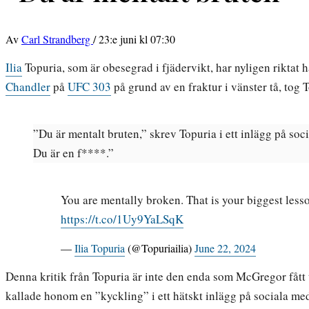
Av
Carl Strandberg
/
23:e juni kl 07:30
Ilia
Topuria, som är obesegrad i fjädervikt, har nyligen riktat 
Chandler
på
UFC 303
på grund av en fraktur i vänster tå, tog T
”Du är mentalt bruten,” skrev Topuria i ett inlägg på soci
Du är en f****.”
You are mentally broken. That is your biggest lesso
https://t.co/1Uy9YaLSqK
—
Ilia Topuria
(@Topuriailia)
June 22, 2024
Denna kritik från Topuria är inte den enda som McGregor fått
kallade honom en ”kyckling” i ett hätskt inlägg på sociala medi