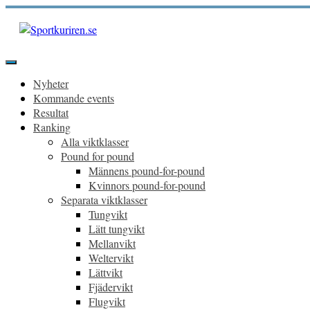
Hoppa
till
innehåll
Sportkuriren.se
Primär
meny
Nyheter
Kommande events
Resultat
Ranking
Alla viktklasser
Pound for pound
Männens pound-for-pound
Kvinnors pound-for-pound
Separata viktklasser
Tungvikt
Lätt tungvikt
Mellanvikt
Weltervikt
Lättvikt
Fjädervikt
Flugvikt