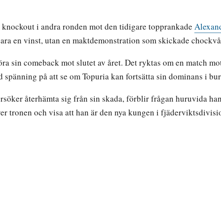
 knockout i andra ronden mot den tidigare topprankade
Alexan
e bara en vinst, utan en maktdemonstration som skickade choc
 göra sin comeback mot slutet av året. Det ryktas om en match 
spänning på att se om Topuria kan fortsätta sin dominans i bur
söker återhämta sig från sin skada, förblir frågan huruvida han 
 över tronen och visa att han är den nya kungen i fjäderviktsdivis