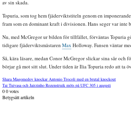
av sin skada.
Topuria, som tog hem fjäderviktstiteln genom en imponerande
fram som en dominant kraft i divisionen. Hans seger var int
Nu, med McGregor ur bilden för tillfället, förväntas Topuria
tidigare fjäderviktsmästaren
Max
Holloway. Fansen väntar med 
Så, kära läsare, medan Conor McGregor slickar sina sår och för
börjar gå mot sitt slut. Under tiden är Ilia Topuria redo att ta
Shara Magomedov knockar Antonio Trocoli med en brutal knockout
Tai Tuivasa och Jairzinho Rozenstruik möts på UFC 305 i augusti
Inläggsnavigering
0
0
votes
Betygsätt artikeln