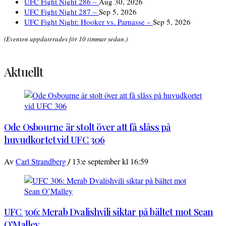
UFC Fight Night 286 –
Aug 30, 2026
UFC Fight Night 287 –
Sep 5, 2026
UFC Fight Night: Hooker vs. Parnasse –
Sep 5, 2026
(Eventen uppdaterades för 10 timmar sedan.)
Aktuellt
Ode Osbourne är stolt över att få slåss på
huvudkortet vid UFC 306
/
Av
Carl Strandberg
13:e september kl 16:59
UFC 306: Merab Dvalishvili siktar på bältet mot Sean
O’Malley