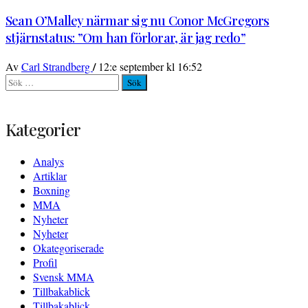
Sean O’Malley närmar sig nu Conor McGregors
stjärnstatus: ”Om han förlorar, är jag redo”
/
Av
Carl Strandberg
12:e september kl 16:52
Sök
efter:
Kategorier
Analys
Artiklar
Boxning
MMA
Nyheter
Nyheter
Okategoriserade
Profil
Svensk MMA
Tillbakablick
Tillbakablick