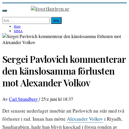
Hoppa
till
Sportkuriren.se
Primär
innehåll
meny
Sök
efter:
Hem
MMA
Sergei Pavlovich kommenterar
den känslosamma förlusten
mot Alexander Volkov
Av
Carl Strandberg
/
25:e juni kl 18:37
Det senaste nederlaget innebär att Pavlovich nu står med två
förluster i rad. Innan han mötte
Alexander Volkov
i Riyadh,
Saudiarabien, hade han blivit knockad i första ronden av