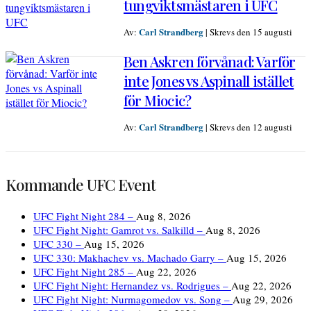
tungviktsmästaren i UFC
Carl Strandberg
Av:
|
Skrevs den 15 augusti
Ben Askren förvånad: Varför
inte Jones vs Aspinall istället
för Miocic?
Carl Strandberg
Av:
|
Skrevs den 12 augusti
Kommande UFC Event
UFC Fight Night 284 –
Aug 8, 2026
UFC Fight Night: Gamrot vs. Salkilld –
Aug 8, 2026
UFC 330 –
Aug 15, 2026
UFC 330: Makhachev vs. Machado Garry –
Aug 15, 2026
UFC Fight Night 285 –
Aug 22, 2026
UFC Fight Night: Hernandez vs. Rodrigues –
Aug 22, 2026
UFC Fight Night: Nurmagomedov vs. Song –
Aug 29, 2026