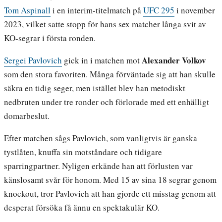
Tom Aspinall
i en interim-titelmatch på
UFC 295
i november
2023, vilket satte stopp för hans sex matcher långa svit av
KO-segrar i första ronden.
Alexander Volkov
Sergei Pavlovich
gick in i matchen mot
som den stora favoriten. Många förväntade sig att han skulle
säkra en tidig seger, men istället blev han metodiskt
nedbruten under tre ronder och förlorade med ett enhälligt
domarbeslut.
Efter matchen sågs Pavlovich, som vanligtvis är ganska
tystlåten, knuffa sin motståndare och tidigare
sparringpartner. Nyligen erkände han att förlusten var
känslosamt svår för honom. Med 15 av sina 18 segrar genom
knockout, tror Pavlovich att han gjorde ett misstag genom att
desperat försöka få ännu en spektakulär KO.