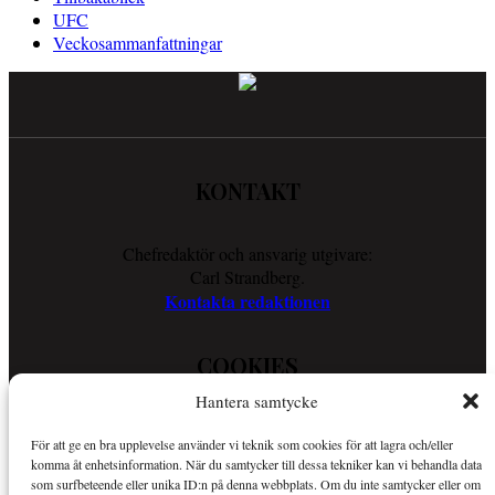
UFC
Veckosammanfattningar
KONTAKT
Chefredaktör och ansvarig utgivare:
Carl Strandberg.
Kontakta redaktionen
COOKIES
Hantera samtycke
Läs vår Cookie Policy för att ta reda på vad vi gör för att förenkla
För att ge en bra upplevelse använder vi teknik som cookies för att lagra och/eller
din läsupplevelse.
komma åt enhetsinformation. När du samtycker till dessa tekniker kan vi behandla data
Så använder vi cookies
som surfbeteende eller unika ID:n på denna webbplats. Om du inte samtycker eller om