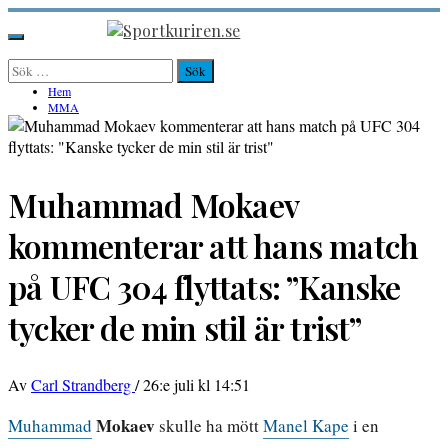
Hoppa
till
Sportkuriren.se
Primär
innehåll
meny
Sök
efter:
Hem
MMA
Muhammad Mokaev
kommenterar att hans match
på UFC 304 flyttats: ”Kanske
tycker de min stil är trist”
Av
Carl Strandberg
/
26:e juli kl 14:51
Mokaev
Muhammad
skulle ha mött
Manel Kape
i en