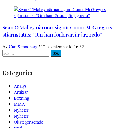
Sean O’Malley närmar sig nu Conor McGregors
stjärnstatus: ”Om han förlorar, är jag redo”
/
Av
Carl Strandberg
12:e september kl 16:52
Sök
efter:
Kategorier
Analys
Artiklar
Boxning
MMA
Nyheter
Nyheter
Okategoriserade
Profil