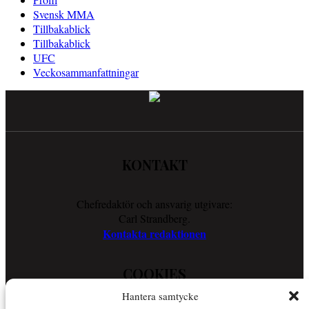
Svensk MMA
Tillbakablick
Tillbakablick
UFC
Veckosammanfattningar
KONTAKT
Chefredaktör och ansvarig utgivare:
Carl Strandberg.
Kontakta redaktionen
COOKIES
Hantera samtycke