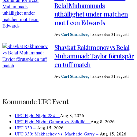
Belal Muhammads
uthållighet under matchen
mot Leon Edwards
Carl Strandberg
Av:
|
Skrevs den 31 augusti
Shavkat Rakhmonov vs Belal
Muhammad: Taylor förutspår
en tuff match
Carl Strandberg
Av:
|
Skrevs den 31 augusti
Kommande UFC Event
UFC Fight Night 284 –
Aug 8, 2026
UFC Fight Night: Gamrot vs. Salkilld –
Aug 8, 2026
UFC 330 –
Aug 15, 2026
UFC 330: Makhachev vs. Machado Garry –
Aug 15, 2026