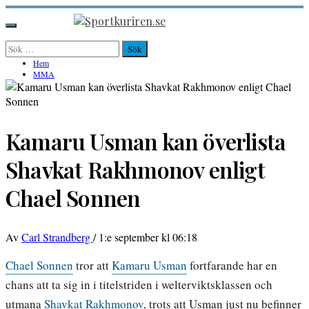
Hoppa
till
Sportkuriren.se
Primär
innehåll
meny
Sök
efter:
Hem
MMA
Kamaru Usman kan överlista
Shavkat Rakhmonov enligt
Chael Sonnen
Av
Carl Strandberg
/
1:e september kl 06:18
Chael Sonnen
tror att
Kamaru Usman
fortfarande har en
chans att ta sig in i titelstriden i welterviktsklassen och
utmana
Shavkat Rakhmonov
, trots att Usman just nu befinner