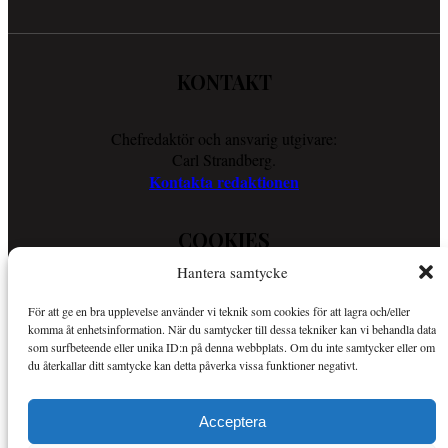
KONTAKT
Chefredaktör och ansvarig utgivare:
Carl Strandberg.
Kontakta redaktionen
COOKIES
Hantera samtycke
Läs vår Cookie Policy för att ta reda på vad vi gör för att förenkla
För att ge en bra upplevelse använder vi teknik som cookies för att lagra och/eller
din läsupplevelse.
komma åt enhetsinformation. När du samtycker till dessa tekniker kan vi behandla data
Så använder vi cookies
som surfbeteende eller unika ID:n på denna webbplats. Om du inte samtycker eller om
du återkallar ditt samtycke kan detta påverka vissa funktioner negativt.
OM SPORTKURIREN
Acceptera