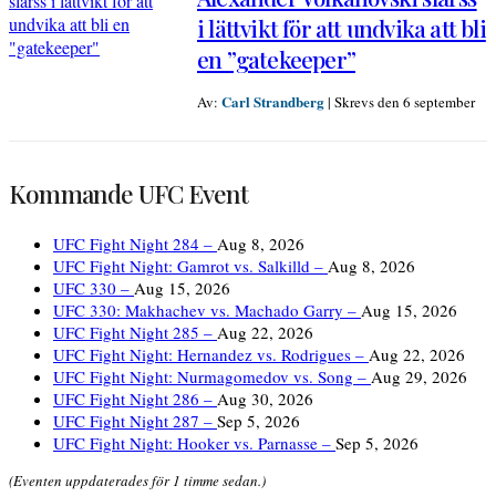
i lättvikt för att undvika att bli
en ”gatekeeper”
Carl Strandberg
Av:
|
Skrevs den 6 september
Kommande UFC Event
UFC Fight Night 284 –
Aug 8, 2026
UFC Fight Night: Gamrot vs. Salkilld –
Aug 8, 2026
UFC 330 –
Aug 15, 2026
UFC 330: Makhachev vs. Machado Garry –
Aug 15, 2026
UFC Fight Night 285 –
Aug 22, 2026
UFC Fight Night: Hernandez vs. Rodrigues –
Aug 22, 2026
UFC Fight Night: Nurmagomedov vs. Song –
Aug 29, 2026
UFC Fight Night 286 –
Aug 30, 2026
UFC Fight Night 287 –
Sep 5, 2026
UFC Fight Night: Hooker vs. Parnasse –
Sep 5, 2026
(Eventen uppdaterades för 1 timme sedan.)