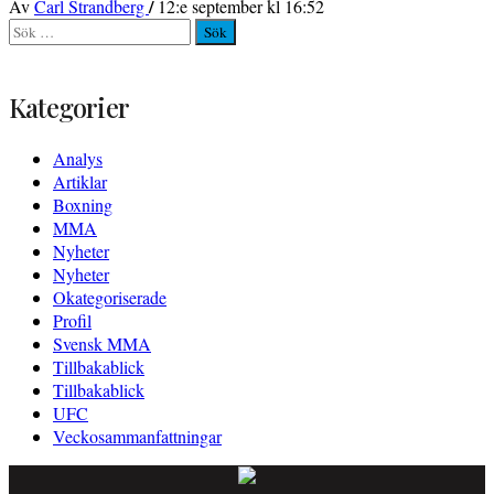
/
Av
Carl Strandberg
12:e september kl 16:52
Sök
efter:
Kategorier
Analys
Artiklar
Boxning
MMA
Nyheter
Nyheter
Okategoriserade
Profil
Svensk MMA
Tillbakablick
Tillbakablick
UFC
Veckosammanfattningar