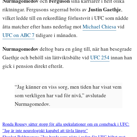
Nurmagomedov
Ferguson
och
sina karriärer i helt olika
Justin Gaethje
riktningar. Fergusons segerrad bröts av
,
vilket ledde till en rekordlång förlustsvit i UFC som nådde
åtta matcher efter hans nederlag mot
Michael Chiesa
vid
UFC on ABC 7
tidigare i månaden.
Nurmagomedov
deltog bara en gång till, när han besegrade
Gaethje och behöll sin lättviktsbälte vid
UFC 254
innan han
gick i pension direkt efteråt.
“Jag känner en viss sorg, men tiden har visat vem
som verkligen har vad för nivå,” avslutade
Nurmagomedov.
Ronda Rousey sätter stopp för alla spekulationer om en comeback i UFC:
”Jag är inte neurologiskt kapabel att tävla längre”
Shavkat Rakhmonov: ”Jag borde vara nästa i raden för UFC-bältet mot