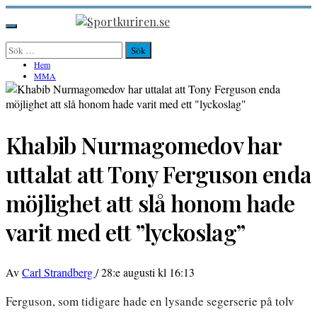
Hoppa
till
Sportkuriren.se
Primär
innehåll
meny
Sök
efter:
Hem
MMA
Khabib Nurmagomedov har
uttalat att Tony Ferguson enda
möjlighet att slå honom hade
varit med ett ”lyckoslag”
Av
Carl Strandberg
/
28:e augusti kl 16:13
Ferguson, som tidigare hade en lysande segerserie på tolv