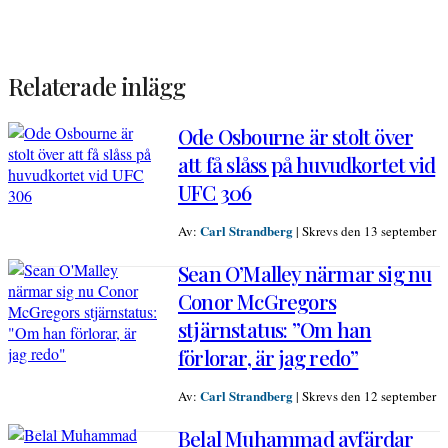
Relaterade inlägg
Ode Osbourne är stolt över
att få slåss på huvudkortet vid
UFC 306
Carl Strandberg
Av:
|
Skrevs den 13 september
Sean O’Malley närmar sig nu
Conor McGregors
stjärnstatus: ”Om han
förlorar, är jag redo”
Carl Strandberg
Av:
|
Skrevs den 12 september
Belal Muhammad avfärdar