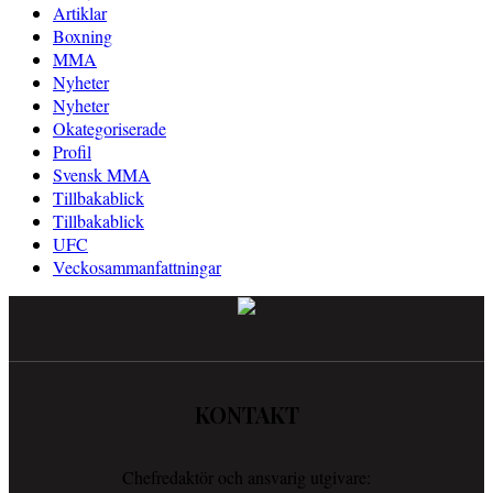
Artiklar
Boxning
MMA
Nyheter
Nyheter
Okategoriserade
Profil
Svensk MMA
Tillbakablick
Tillbakablick
UFC
Veckosammanfattningar
KONTAKT
Chefredaktör och ansvarig utgivare: