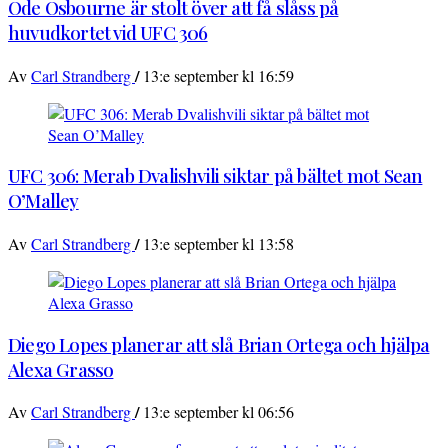
Ode Osbourne är stolt över att få slåss på
huvudkortet vid UFC 306
/
Av
Carl Strandberg
13:e september kl 16:59
UFC 306: Merab Dvalishvili siktar på bältet mot Sean
O’Malley
/
Av
Carl Strandberg
13:e september kl 13:58
Diego Lopes planerar att slå Brian Ortega och hjälpa
Alexa Grasso
/
Av
Carl Strandberg
13:e september kl 06:56