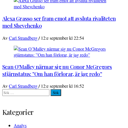
Alexa Grasso ser fram emot att avsluta rivaliteten
med Shevchenko
/
Av
Carl Strandberg
12:e september kl 22:54
Sean O’Malley närmar sig nu Conor McGregors
stjärnstatus: ”Om han förlorar, är jag redo”
/
Av
Carl Strandberg
12:e september kl 16:52
Sök
efter:
Kategorier
Analys