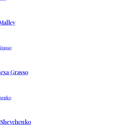
’Malley
Alexa Grasso
d Shevchenko