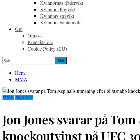
Kvinnornas fjädervikt
Kvinnors flugvikt
Kvinnors stråvikt
Kvinnors bantamvikt
Om
Om oss
Kontakta oss
Cookie Policy (EU)
Sök
efter:
Hem
MMA
MMA
Nyheter
Jon Jones svarar på Tom 
knockoutvinst på UFC 3