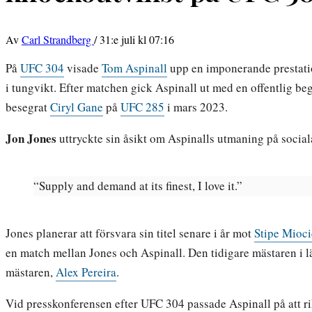
Av
Carl Strandberg
/
31:e juli kl 07:16
På
UFC 304
visade
Tom Aspinall
upp en imponerande prestat
i tungvikt. Efter matchen gick Aspinall ut med en offentlig b
besegrat
Ciryl Gane
på
UFC 285
i mars 2023.
Jon Jones
uttryckte sin åsikt om Aspinalls utmaning på social
“Supply and demand at its finest, I love it.”
Jones planerar att försvara sin titel senare i år mot
Stipe Mioci
en match mellan Jones och Aspinall. Den tidigare mästaren i l
mästaren,
Alex Pereira
.
Vid presskonferensen efter UFC 304 passade Aspinall på att ri