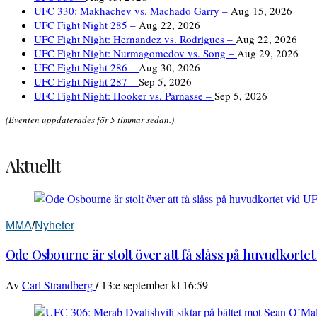
UFC 330: Makhachev vs. Machado Garry –
Aug 15, 2026
UFC Fight Night 285 –
Aug 22, 2026
UFC Fight Night: Hernandez vs. Rodrigues –
Aug 22, 2026
UFC Fight Night: Nurmagomedov vs. Song –
Aug 29, 2026
UFC Fight Night 286 –
Aug 30, 2026
UFC Fight Night 287 –
Sep 5, 2026
UFC Fight Night: Hooker vs. Parnasse –
Sep 5, 2026
(Eventen uppdaterades för 5 timmar sedan.)
Aktuellt
MMA
/
Nyheter
Ode Osbourne är stolt över att få slåss på huvudkortet
/
Av
Carl Strandberg
13:e september kl 16:59