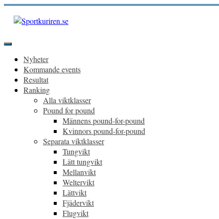
Hoppa
till
innehåll
Sportkuriren.se
Primär
meny
Nyheter
Kommande events
Resultat
Ranking
Alla viktklasser
Pound for pound
Männens pound-for-pound
Kvinnors pound-for-pound
Separata viktklasser
Tungvikt
Lätt tungvikt
Mellanvikt
Weltervikt
Lättvikt
Fjädervikt
Flugvikt