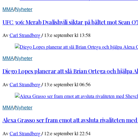
MMA
/
Nyheter
UFC 306: Merab Dvalishvili siktar på bältet mot Sean O
/
Av
Carl Strandberg
13:e september kl 13:58
MMA
/
Nyheter
Diego Lopes planerar att slå Brian Ortega och hjälpa 
/
Av
Carl Strandberg
13:e september kl 06:56
MMA
/
Nyheter
Alexa Grasso ser fram emot att avsluta rivaliteten me
/
Av
Carl Strandberg
12:e september kl 22:54