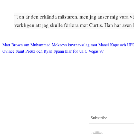
“Jon är den erkända mästaren, men jag anser mig vara vä
verkligen att jag skulle förlora mot Curtis. Han har även 
Matt Brown om Muhammad Mokaevs knytnävsslag mot Manel Kape och UFC:s b
Ovince Saint Preux och Ryan Spann klar för UFC Vegas 97
Inläggsnavigering
Subscribe