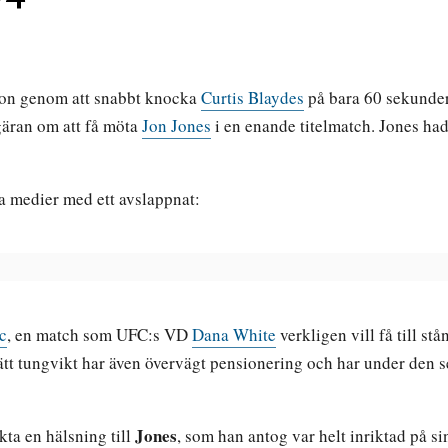
ion genom att snabbt knocka
Curtis Blaydes
på bara 60 sekunder
egäran om att få möta
Jon Jones
i en enande titelmatch. Jones hade
a medier med ett avslappnat:
c
, en match som UFC:s VD
Dana White
verkligen vill få till 
ätt tungvikt har även övervägt pensionering och har under den 
Jones
kta en hälsning till
, som han antog var helt inriktad på s