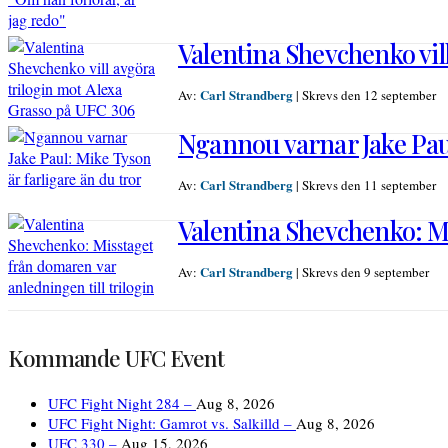
Valentina Shevchenko vil
Carl Strandberg
Av:
|
Skrevs den 12 september
Ngannou varnar Jake Paul
Carl Strandberg
Av:
|
Skrevs den 11 september
Valentina Shevchenko: Mi
Carl Strandberg
Av:
|
Skrevs den 9 september
Kommande UFC Event
UFC Fight Night 284 –
Aug 8, 2026
UFC Fight Night: Gamrot vs. Salkilld –
Aug 8, 2026
UFC 330 –
Aug 15, 2026