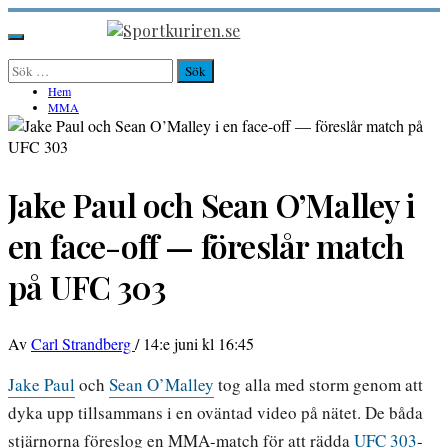
Hoppa
till
Sportkuriren.se
Primär
innehåll
meny
Sök
efter:
Hem
MMA
Jake Paul och Sean O’Malley i
en face-off — föreslår match
på UFC 303
Av
Carl Strandberg
/
14:e juni kl 16:45
Jake Paul
och
Sean O’Malley
tog alla med storm genom att
dyka upp tillsammans i en oväntad video på nätet. De båda
stjärnorna föreslog en MMA-match för att rädda
UFC 303
-