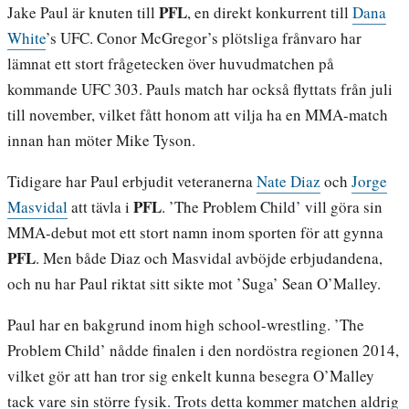
PFL
Jake Paul är knuten till
, en direkt konkurrent till
Dana
White
’s UFC. Conor McGregor’s plötsliga frånvaro har
lämnat ett stort frågetecken över huvudmatchen på
kommande UFC 303. Pauls match har också flyttats från juli
till november, vilket fått honom att vilja ha en MMA-match
innan han möter Mike Tyson.
Tidigare har Paul erbjudit veteranerna
Nate Diaz
och
Jorge
PFL
Masvidal
att tävla i
. ’The Problem Child’ vill göra sin
MMA-debut mot ett stort namn inom sporten för att gynna
PFL
. Men både Diaz och Masvidal avböjde erbjudandena,
och nu har Paul riktat sitt sikte mot ’Suga’ Sean O’Malley.
Paul har en bakgrund inom high school-wrestling. ’The
Problem Child’ nådde finalen i den nordöstra regionen 2014,
vilket gör att han tror sig enkelt kunna besegra O’Malley
tack vare sin större fysik. Trots detta kommer matchen aldrig