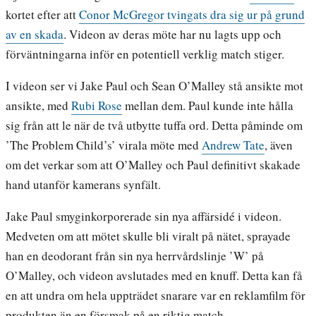
kortet efter att
Conor McGregor tvingats dra sig ur på grund
av en skada
. Videon av deras möte har nu lagts upp och
förväntningarna inför en potentiell verklig match stiger.
I videon ser vi Jake Paul och Sean O’Malley stå ansikte mot
ansikte, med
Rubi Rose
mellan dem. Paul kunde inte hålla
sig från att le när de två utbytte tuffa ord. Detta påminde om
’The Problem Child’s’ virala möte med
Andrew Tate
, även
om det verkar som att O’Malley och Paul definitivt skakade
hand utanför kamerans synfält.
Jake Paul smyginkorporerade sin nya affärsidé i videon.
Medveten om att mötet skulle bli viralt på nätet, sprayade
han en deodorant från sin nya herrvårdslinje ’W’ på
O’Malley, och videon avslutades med en knuff. Detta kan få
en att undra om hela uppträdet snarare var en reklamfilm för
produkten än en försmak på en riktig match.