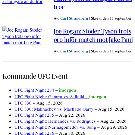
tror
Carl Strandberg
Av:
|
Skrevs den 11 september
Joe Rogan: Stöder Tyson trots
oro inför match mot Jake Paul
Carl Strandberg
Av:
|
Skrevs den 11 september
Kommande UFC Event
imorgon
UFC Fight Night 284 –
imorgon
UFC Fight Night: Gamrot vs. Salkilld –
UFC 330 –
Aug 15, 2026
UFC 330: Makhachev vs. Machado Garry –
Aug 15, 2026
UFC Fight Night 285 –
Aug 22, 2026
UFC Fight Night: Hernandez vs. Rodrigues –
Aug 22, 2026
UFC Fight Night: Nurmagomedov vs. Song –
Aug 29, 2026
UFC Fight Night 286 –
Aug 30, 2026