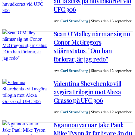
att få slåss på huvudkortet vid
UFC 306
Carl Strandberg
Av:
|
Skrevs den 13 september
Sean O’Malley närmar sig nu
Conor McGregors
stjärnstatus: ”Om han
förlorar, är jag redo”
Carl Strandberg
Av:
|
Skrevs den 12 september
Valentina Shevchenko vill
avgöra trilogin mot Alexa
Grasso på UFC 306
Carl Strandberg
Av:
|
Skrevs den 12 september
Ngannou varnar Jake Paul:
Mike Tyson är farligare än du