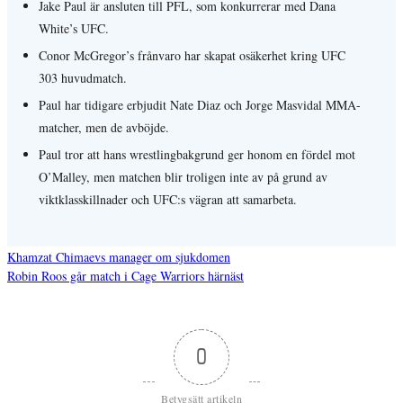
Jake Paul är ansluten till PFL, som konkurrerar med Dana
White’s UFC.
Conor McGregor’s frånvaro har skapat osäkerhet kring UFC
303 huvudmatch.
Paul har tidigare erbjudit Nate Diaz och Jorge Masvidal MMA-
matcher, men de avböjde.
Paul tror att hans wrestlingbakgrund ger honom en fördel mot
O’Malley, men matchen blir troligen inte av på grund av
viktklasskillnader och UFC:s vägran att samarbeta.
Khamzat Chimaevs manager om sjukdomen
Robin Roos går match i Cage Warriors härnäst
Inläggsnavigering
0
Betygsätt artikeln