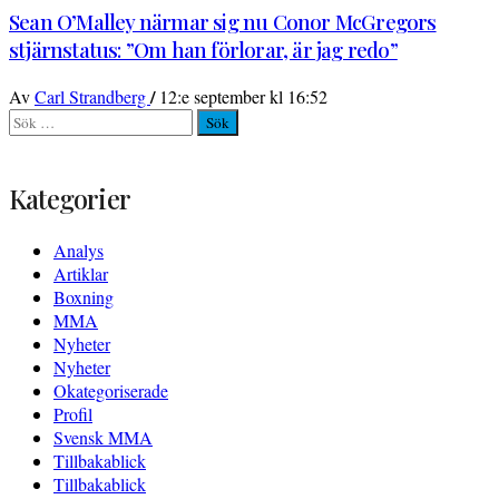
Sean O’Malley närmar sig nu Conor McGregors
stjärnstatus: ”Om han förlorar, är jag redo”
/
Av
Carl Strandberg
12:e september kl 16:52
Sök
efter:
Kategorier
Analys
Artiklar
Boxning
MMA
Nyheter
Nyheter
Okategoriserade
Profil
Svensk MMA
Tillbakablick
Tillbakablick