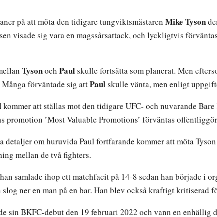
Mike Tyson
aner på att möta den tidigare tungviktsmästaren
den
lsen visade sig vara en magssårsattack, och lyckligtvis förvänta
Tyson
Paul
 mellan
och
skulle fortsätta som planerat. Men efterso
Paul
r. Många förväntade sig att
skulle vänta, men enligt uppgift
l
kommer att ställas mot den tidigare UFC- och nuvarande Bar
s promotion ’Most Valuable Promotions’ förväntas offentliggö
gra detaljer om huruvida Paul fortfarande kommer att möta Tyson
ing mellan de två fighters.
han samlade ihop ett matchfacit på 14-8 sedan han började i or
n slog ner en man på en bar. Han blev också kraftigt kritiserad f
rde sin BKFC-debut den 19 februari 2022 och vann en enhällig