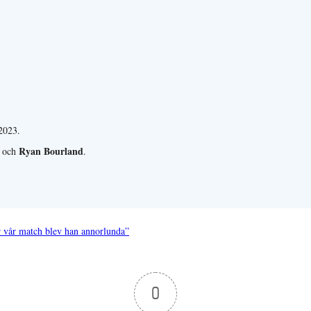
.
2023.
Ryan Bourland
och
.
er vår match blev han annorlunda”
0