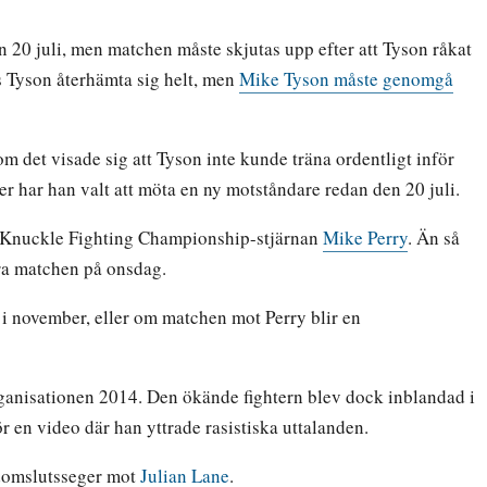
 20 juli, men matchen måste skjutas upp efter att Tyson råkat
s Tyson återhämta sig helt, men
Mike Tyson måste genomgå
m det visade sig att Tyson inte kunde träna ordentligt inför
er har han valt att möta en ny motståndare redan den 20 juli.
e Knuckle Fighting Championship-stjärnan
Mike Perry
. Än så
ra matchen på onsdag.
 i november, eller om matchen mot Perry blir en
ganisationen 2014. Den ökände fightern blev dock inblandad i
ör en video där han yttrade rasistiska uttalanden.
 domslutsseger mot
Julian Lane
.