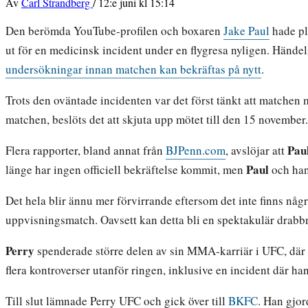
Av
Carl Strandberg
/
12:e juni kl 15:14
Den berömda YouTube-profilen och boxaren
Jake Paul
hade pl
ut för en medicinsk incident under en flygresa nyligen. Hände
undersökningar innan matchen kan bekräftas på nytt
.
Trots den oväntade incidenten var det först tänkt att matchen
matchen, beslöts det att skjuta upp mötet till den 15 novembe
Pau
Flera rapporter, bland annat från
BJPenn.com
, avslöjar att
Paul
länge har ingen officiell bekräftelse kommit, men
och han
Det hela blir ännu mer förvirrande eftersom det inte finns nå
uppvisningsmatch. Oavsett kan detta bli en spektakulär drabbn
Perry
spenderade större delen av sin MMA-karriär i UFC, där 
flera kontroverser utanför ringen, inklusive en incident där ha
Till slut lämnade Perry UFC och gick över till
BKFC
. Han gjo