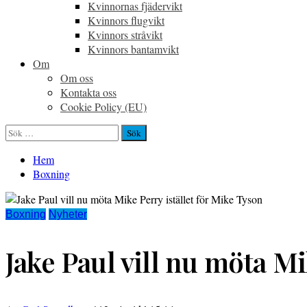
Kvinnornas fjädervikt
Kvinnors flugvikt
Kvinnors stråvikt
Kvinnors bantamvikt
Om
Om oss
Kontakta oss
Cookie Policy (EU)
Sök
efter:
Hem
Boxning
Boxning
Nyheter
Jake Paul vill nu möta Mi