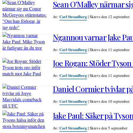
Sean O’Malley närmar sig
Carl Strandberg
Av:
|
Skrevs den 12 september
Ngannou varnar Jake Paul
Carl Strandberg
Av:
|
Skrevs den 11 september
Joe Rogan: Stöder Tyson 
Carl Strandberg
Av:
|
Skrevs den 11 september
Daniel Cormier tvivlar p
Carl Strandberg
Av:
|
Skrevs den 10 september
Jake Paul: Säker på Tyso
Carl Strandberg
Av:
|
Skrevs den 5 september