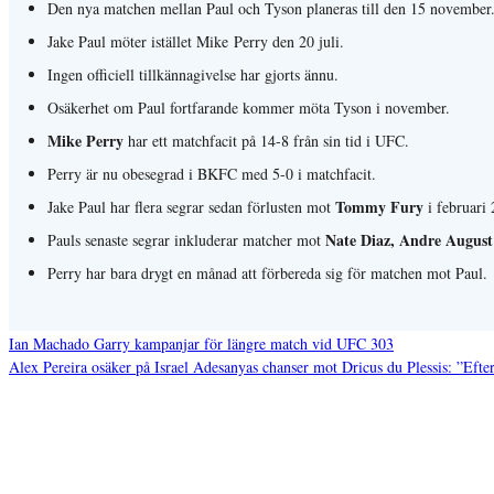
Den nya matchen mellan Paul och Tyson planeras till den 15 november
Jake Paul möter istället Mike Perry den 20 juli.
Ingen officiell tillkännagivelse har gjorts ännu.
Osäkerhet om Paul fortfarande kommer möta Tyson i november.
Mike Perry
har ett matchfacit på 14-8 från sin tid i UFC.
Perry är nu obesegrad i BKFC med 5-0 i matchfacit.
Tommy Fury
Jake Paul har flera segrar sedan förlusten mot
i februari 
Nate Diaz, Andre August
Pauls senaste segrar inkluderar matcher mot
Perry har bara drygt en månad att förbereda sig för matchen mot Paul.
Ian Machado Garry kampanjar för längre match vid UFC 303
Alex Pereira osäker på Israel Adesanyas chanser mot Dricus du Plessis: ”Eft
Inläggsnavigering