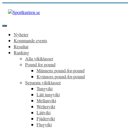
Hoppa
till
innehåll
Sportkuriren.se
Primär
meny
Nyheter
Kommande events
Resultat
Ranking
Alla viktklasser
Pound for pound
Männens pound-for-pound
Kvinnors pound-for-pound
Separata viktklasser
Tungvikt
Lätt tungvikt
Mellanvikt
Weltervikt
Lättvikt
Fjädervikt
Flugvikt