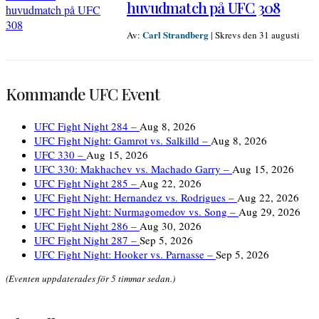
huvudmatch på UFC 308
Carl Strandberg
Av:
|
Skrevs den 31 augusti
Kommande UFC Event
UFC Fight Night 284 –
Aug 8, 2026
UFC Fight Night: Gamrot vs. Salkilld –
Aug 8, 2026
UFC 330 –
Aug 15, 2026
UFC 330: Makhachev vs. Machado Garry –
Aug 15, 2026
UFC Fight Night 285 –
Aug 22, 2026
UFC Fight Night: Hernandez vs. Rodrigues –
Aug 22, 2026
UFC Fight Night: Nurmagomedov vs. Song –
Aug 29, 2026
UFC Fight Night 286 –
Aug 30, 2026
UFC Fight Night 287 –
Sep 5, 2026
UFC Fight Night: Hooker vs. Parnasse –
Sep 5, 2026
(Eventen uppdaterades för 5 timmar sedan.)