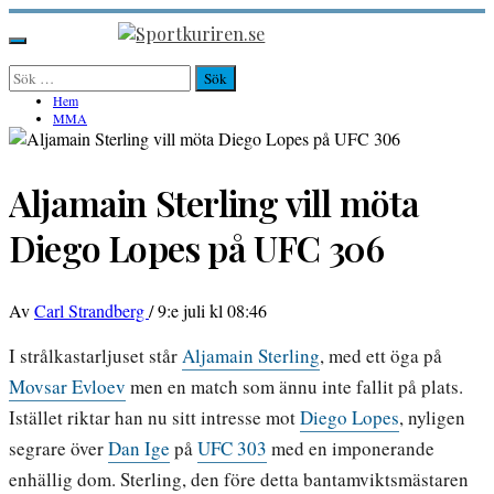
Hoppa
till
Sportkuriren.se
Primär
innehåll
meny
Sök
efter:
Hem
MMA
Aljamain Sterling vill möta
Diego Lopes på UFC 306
Av
Carl Strandberg
/
9:e juli kl 08:46
I strålkastarljuset står
Aljamain Sterling
, med ett öga på
Movsar Evloev
men en match som ännu inte fallit på plats.
Istället riktar han nu sitt intresse mot
Diego Lopes
, nyligen
segrare över
Dan Ige
på
UFC 303
med en imponerande
enhällig dom. Sterling, den före detta bantamviktsmästaren