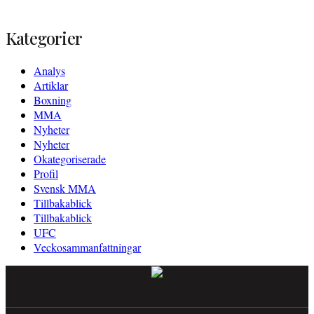
efter:
Kategorier
Analys
Artiklar
Boxning
MMA
Nyheter
Nyheter
Okategoriserade
Profil
Svensk MMA
Tillbakablick
Tillbakablick
UFC
Veckosammanfattningar