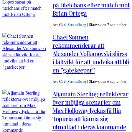
på titelchans efter match mot
Brian Ortega
Carl Strandberg
Av:
|
Skrevs den 7 september
Chael Sonnen
rekommenderar att
Alexander Volkanovski slårss
i lättvikt för att undvika att bli
en ”gatekeeper”
Carl Strandberg
Av:
|
Skrevs den 6 september
Aljamain Sterling reflekterar
över möjliga scenarier om
Max Holloway lyckas få Ilia
Topuria att känna sig
utmattad i deras kommande