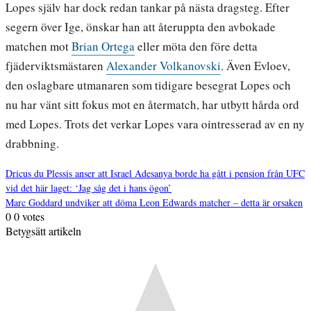
Lopes själv har dock redan tankar på nästa dragsteg. Efter
segern över Ige, önskar han att återuppta den avbokade
matchen mot
Brian Ortega
eller möta den före detta
fjäderviktsmästaren
Alexander Volkanovski
. Även Evloev,
den oslagbare utmanaren som tidigare besegrat Lopes och
nu har vänt sitt fokus mot en återmatch, har utbytt hårda ord
med Lopes. Trots det verkar Lopes vara ointresserad av en ny
drabbning.
Dricus du Plessis anser att Israel Adesanya borde ha gått i pension från UFC
vid det här laget: ‘Jag såg det i hans ögon’
Inläggsnavigering
Marc Goddard undviker att döma Leon Edwards matcher – detta är orsaken
0
0
votes
Betygsätt artikeln