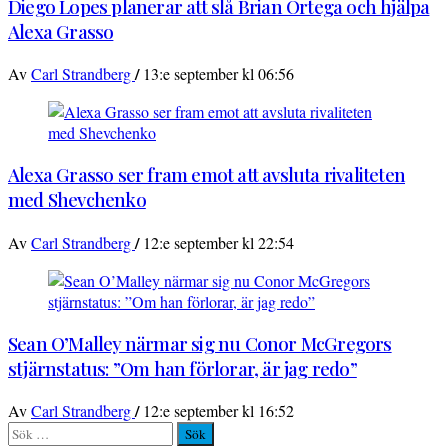
Diego Lopes planerar att slå Brian Ortega och hjälpa
Alexa Grasso
/
Av
Carl Strandberg
13:e september kl 06:56
Alexa Grasso ser fram emot att avsluta rivaliteten
med Shevchenko
/
Av
Carl Strandberg
12:e september kl 22:54
Sean O’Malley närmar sig nu Conor McGregors
stjärnstatus: ”Om han förlorar, är jag redo”
/
Av
Carl Strandberg
12:e september kl 16:52
Sök