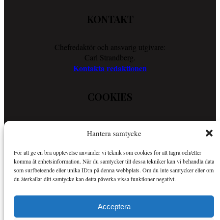
KONTAKT
Chefredaktör och ansvarig utgivare:
Carl Strandberg.
Kontakta redaktionen
COOKIES
Läs vår Cookie Policy för att ta reda på vad vi gör för att förenkla
Hantera samtycke
din läsupplevelse.
Så använder vi cookies
För att ge en bra upplevelse använder vi teknik som cookies för att lagra och/eller
komma åt enhetsinformation. När du samtycker till dessa tekniker kan vi behandla data
som surfbeteende eller unika ID:n på denna webbplats. Om du inte samtycker eller om
OM SPORTKURIREN
du återkallar ditt samtycke kan detta påverka vissa funktioner negativt.
Sportkuriren är en nättidning med fokus på sport i allmänhet och
Acceptera
Mer om Sportkuriren
MMA i synnerhet.
.