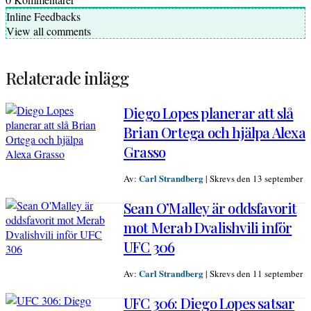
Inline Feedbacks
View all comments
Relaterade inlägg
Diego Lopes planerar att slå
Brian Ortega och hjälpa Alexa
Grasso
Carl Strandberg
Av:
|
Skrevs den 13 september
Sean O’Malley är oddsfavorit
mot Merab Dvalishvili inför
UFC 306
Carl Strandberg
Av:
|
Skrevs den 11 september
UFC 306: Diego Lopes satsar