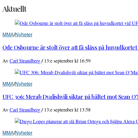
Aktuellt
MMA
/
Nyheter
Ode Osbourne är stolt över att få slåss på huvudkortet
/
Av
Carl Strandberg
13:e september kl 16:59
MMA
/
Nyheter
UFC 306: Merab Dvalishvili siktar på bältet mot Sean O
/
Av
Carl Strandberg
13:e september kl 13:58
MMA
/
Nyheter