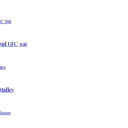
 vid UFC 306
’Malley