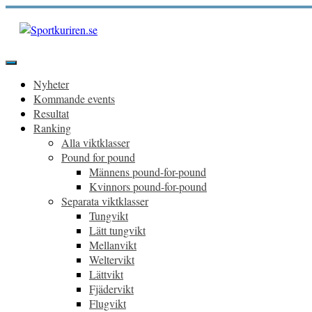
Hoppa
till
innehåll
Sportkuriren.se
Primär
meny
Nyheter
Kommande events
Resultat
Ranking
Alla viktklasser
Pound for pound
Männens pound-for-pound
Kvinnors pound-for-pound
Separata viktklasser
Tungvikt
Lätt tungvikt
Mellanvikt
Weltervikt
Lättvikt
Fjädervikt
Flugvikt