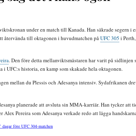
iktskronan under en match till Kanada. Han säkrade segern i e
 att återvända till oktagonen i huvudmatchen på
UFC 305
i Perth
eira
. Den före detta mellanviktsmästaren har varit på sidlinjen
na i UFC:s historia, en kamp som skakade hela oktagonen.
gen mellan du Plessis och Adesanya intensiv. Sydafrikanen dre
desanya planerade att avsluta sin MMA-karriär. Han tycker att ti
över Alex Pereira som Adesanya verkade redo att lägga handskarna
ng’ dagar före UFC 304-matchen