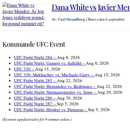
Dana White vs Javier Me
Carl Strandberg
Av:
|
Skrevs den 6 september
Kommande UFC Event
UFC Fight Night 284 –
Aug 8, 2026
UFC Fight Night: Gamrot vs. Salkilld –
Aug 8, 2026
UFC 330 –
Aug 15, 2026
UFC 330: Makhachev vs. Machado Garry –
Aug 15, 2026
UFC Fight Night 285 –
Aug 22, 2026
UFC Fight Night: Hernandez vs. Rodrigues –
Aug 22, 2026
UFC Fight Night: Nurmagomedov vs. Song –
Aug 29, 2026
UFC Fight Night 286 –
Aug 30, 2026
UFC Fight Night 287 –
Sep 5, 2026
UFC Fight Night: Hooker vs. Parnasse –
Sep 5, 2026
(Eventen uppdaterades för 9 timmar sedan.)