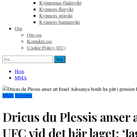
Kvinnornas fjädervikt
Kvinnors flugvikt
Kvinnors stråvikt
Kvinnors bantamvikt
Om
Om oss
Kontakta oss
Cookie Policy (EU)
Sök
efter:
Hem
MMA
MMA
Nyheter
Dricus du Plessis anser a
UFC vid det här laget: ‘J