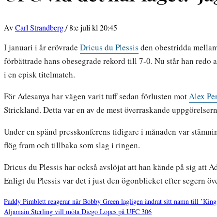
Av
Carl Strandberg
/
8:e juli kl 20:45
I januari i år erövrade
Dricus du Plessis
den obestridda mellanv
förbättrade hans obesegrade rekord till 7-0. Nu står han redo
i en episk titelmatch.
För Adesanya har vägen varit tuff sedan förlusten mot
Alex Per
Strickland. Detta var en av de mest överraskande uppgörelser
Under en spänd presskonferens tidigare i månaden var stämnin
flög fram och tillbaka som slag i ringen.
Dricus du Plessis har också avslöjat att han kände på sig att A
Enligt du Plessis var det i just den ögonblicket efter segern 
Paddy Pimblett reagerar när Bobby Green lagligen ändrat sitt namn till ’Ki
Aljamain Sterling vill möta Diego Lopes på UFC 306