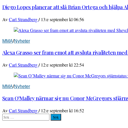
Diego Lopes planerar att slå Brian Ortega och hjälpa 
/
Av
Carl Strandberg
13:e september kl 06:56
MMA
/
Nyheter
Alexa Grasso ser fram emot att avsluta rivaliteten me
/
Av
Carl Strandberg
12:e september kl 22:54
MMA
/
Nyheter
Sean O’Malley närmar sig nu Conor McGregors stjärnst
/
Av
Carl Strandberg
12:e september kl 16:52
Sök
efter: