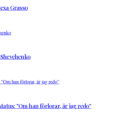
Alexa Grasso
d Shevchenko
atus: ”Om han förlorar, är jag redo”