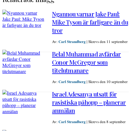
Ngannou varnar Jake Paul:
Mike Tyson är farligare än du
tror
Carl Strandberg
Av:
|
Skrevs den 11 september
Belal Muhammad avfärdar
Conor McGregor som
titelutmanare
Carl Strandberg
Av:
|
Skrevs den 10 september
Israel Adesanya utsatt för
rasistiska påhopp – planerar
anmälan
Carl Strandberg
Av:
|
Skrevs den 8 september