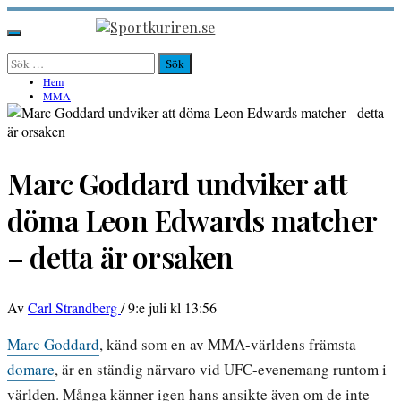
Hoppa
till
Sportkuriren.se
Primär
innehåll
meny
Sök
efter:
Hem
MMA
Marc Goddard undviker att
döma Leon Edwards matcher
– detta är orsaken
Av
Carl Strandberg
/
9:e juli kl 13:56
Marc Goddard
, känd som en av MMA-världens främsta
domare
, är en ständig närvaro vid UFC-evenemang runtom i
världen. Många känner igen hans ansikte även om de inte