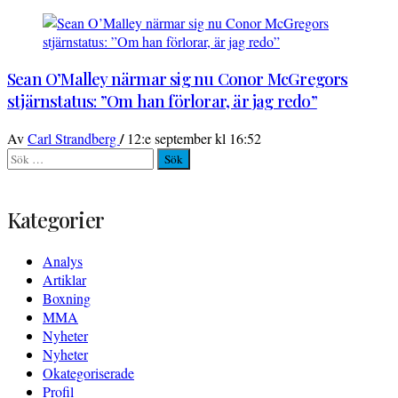
Sean O’Malley närmar sig nu Conor McGregors
stjärnstatus: ”Om han förlorar, är jag redo”
/
Av
Carl Strandberg
12:e september kl 16:52
Sök
efter:
Kategorier
Analys
Artiklar
Boxning
MMA
Nyheter
Nyheter
Okategoriserade
Profil