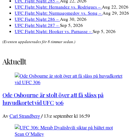
UFC Fight Night 285 –
Aug 22, 2026
UFC Fight Night: Hernandez vs. Rodrigues –
Aug 22, 2026
UFC Fight Night: Nurmagomedov vs. Song –
Aug 29, 2026
UFC Fight Night 286 –
Aug 30, 2026
UFC Fight Night 287 –
Sep 5, 2026
UFC Fight Night: Hooker vs. Parnasse –
Sep 5, 2026
(Eventen uppdaterades för 8 timmar sedan.)
Aktuellt
Ode Osbourne är stolt över att få slåss på
huvudkortet vid UFC 306
/
Av
Carl Strandberg
13:e september kl 16:59