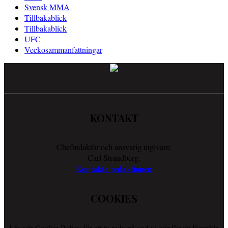
Svensk MMA
Tillbakablick
Tillbakablick
UFC
Veckosammanfattningar
KONTAKT
Chefredaktör och ansvarig utgivare:
Carl Strandberg.
Kontakta redaktionen
COOKIES
Läs vår Cookie Policy för att ta reda på vad vi gör för att förenkla