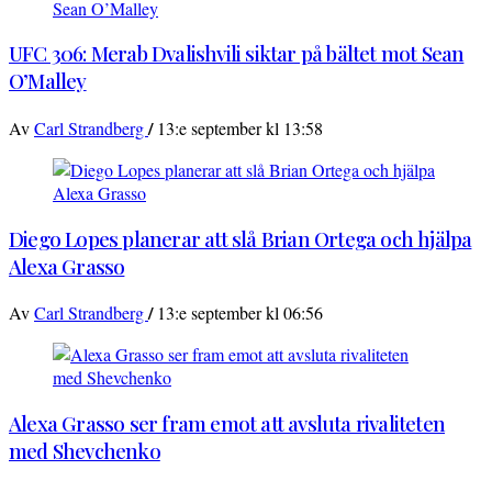
UFC 306: Merab Dvalishvili siktar på bältet mot Sean
O’Malley
/
Av
Carl Strandberg
13:e september kl 13:58
Diego Lopes planerar att slå Brian Ortega och hjälpa
Alexa Grasso
/
Av
Carl Strandberg
13:e september kl 06:56
Alexa Grasso ser fram emot att avsluta rivaliteten
med Shevchenko