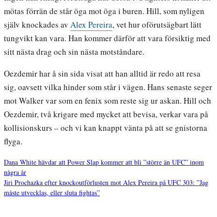
mötas förrän de står öga mot öga i buren. Hill, som nyligen
själv knockades av
Alex Pereira
, vet hur oförutsägbart lätt
tungvikt kan vara. Han kommer därför att vara försiktig med
sitt nästa drag och sin nästa motståndare.
Oezdemir har å sin sida visat att han alltid är redo att resa
sig, oavsett vilka hinder som står i vägen. Hans senaste seger
mot Walker var som en fenix som reste sig ur askan. Hill och
Oezdemir, två krigare med mycket att bevisa, verkar vara på
kollisionskurs – och vi kan knappt vänta på att se gnistorna
flyga.
Dana White hävdar att Power Slap kommer att bli ”större än UFC” inom
några år
Inläggsnavigering
Jiri Prochazka efter knockoutförlusten mot Alex Pereira på UFC 303: ”Jag
måste utvecklas, eller sluta fightas”