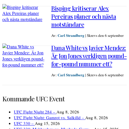
Bisping kritiserar Alex
Pereiras planer och nästa
motståndare
Carl Strandberg
Av:
|
Skrevs den 6 september
Dana White vs Javier Mendez:
Är Jon Jones verkligen pound-
for-pound nummer ett?
Carl Strandberg
Av:
|
Skrevs den 6 september
Kommande UFC Event
UFC Fight Night 284 –
Aug 8, 2026
UFC Fight Night: Gamrot vs. Salkilld –
Aug 8, 2026
UFC 330 –
Aug 15, 2026