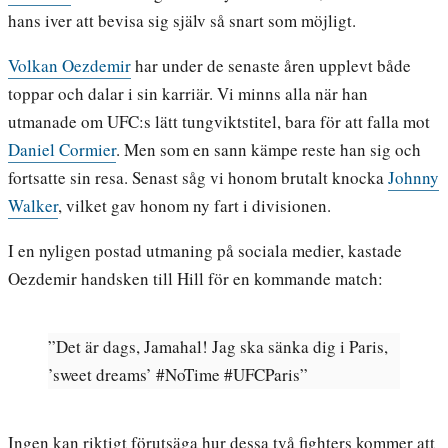
hans iver att bevisa sig själv så snart som möjligt.
Volkan Oezdemir
har under de senaste åren upplevt både
toppar och dalar i sin karriär. Vi minns alla när han
utmanade om UFC:s lätt tungviktstitel, bara för att falla mot
Daniel Cormier
. Men som en sann kämpe reste han sig och
fortsatte sin resa. Senast såg vi honom brutalt knocka
Johnny
Walker
, vilket gav honom ny fart i divisionen.
I en nyligen postad utmaning på sociala medier, kastade
Oezdemir handsken till Hill för en kommande match:
”Det är dags, Jamahal! Jag ska sänka dig i Paris,
’sweet dreams’ #NoTime #UFCParis”
Ingen kan riktigt förutsäga hur dessa två fighters kommer att