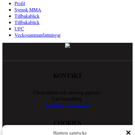
Profil
Svensk MMA
Tillbakablick
Tillbakablick
UFC
Veckosammanfattningar
KONTAKT
Chefredaktör och ansvarig utgivare:
Carl Strandberg.
Kontakta redaktionen
COOKIES
Hantera samtycke