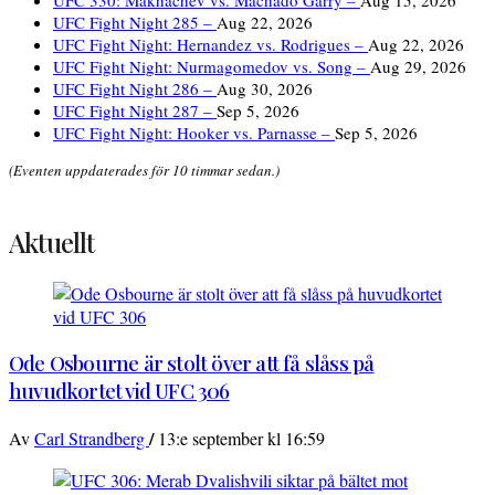
UFC 330: Makhachev vs. Machado Garry –
Aug 15, 2026
UFC Fight Night 285 –
Aug 22, 2026
UFC Fight Night: Hernandez vs. Rodrigues –
Aug 22, 2026
UFC Fight Night: Nurmagomedov vs. Song –
Aug 29, 2026
UFC Fight Night 286 –
Aug 30, 2026
UFC Fight Night 287 –
Sep 5, 2026
UFC Fight Night: Hooker vs. Parnasse –
Sep 5, 2026
(Eventen uppdaterades för 10 timmar sedan.)
Aktuellt
Ode Osbourne är stolt över att få slåss på
huvudkortet vid UFC 306
/
Av
Carl Strandberg
13:e september kl 16:59