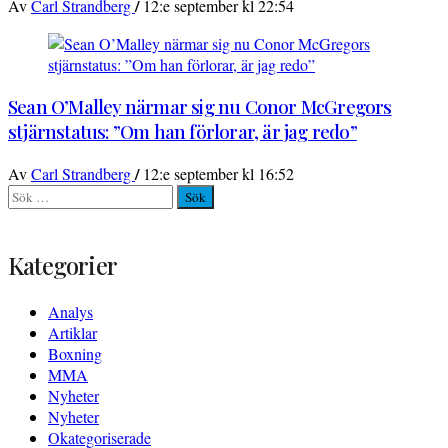
/
Av
Carl Strandberg
12:e september kl 22:54
Sean O’Malley närmar sig nu Conor McGregors
stjärnstatus: ”Om han förlorar, är jag redo”
/
Av
Carl Strandberg
12:e september kl 16:52
Sök
efter:
Kategorier
Analys
Artiklar
Boxning
MMA
Nyheter
Nyheter
Okategoriserade