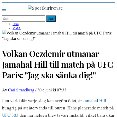
Hoppa
till
Sportkuriren.se
Primär
innehåll
meny
Sök
efter:
Hem
MMA
Volkan Oezdemir utmanar
Jamahal Hill till match på UFC
Paris: ”Jag ska sänka dig!”
Av
Carl Strandberg
/
30:e juni kl 07:33
I en värld där varje slag kan avgöra ödet, är
Jamahal Hill
hungrig på att återvända till buren. Hans planerade match på
UFC 303
den här helgen blev tyvärr inställd, vilket bara ökar