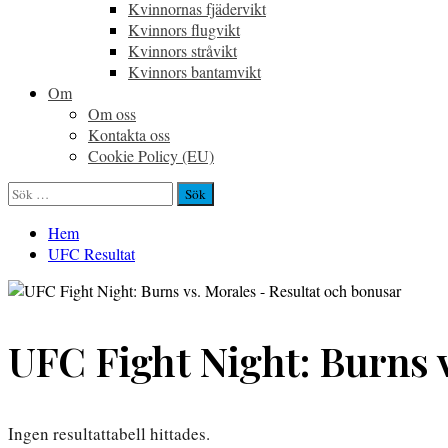
Kvinnornas fjädervikt
Kvinnors flugvikt
Kvinnors stråvikt
Kvinnors bantamvikt
Om
Om oss
Kontakta oss
Cookie Policy (EU)
Sök
efter:
Hem
UFC Resultat
UFC Fight Night: Burns 
Ingen resultattabell hittades.