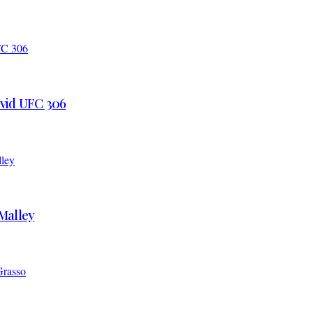
 vid UFC 306
’Malley