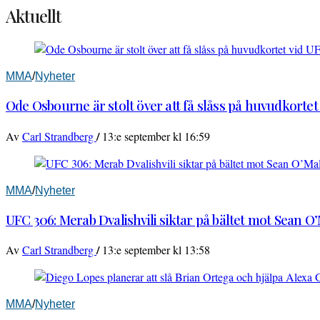
Aktuellt
MMA
/
Nyheter
Ode Osbourne är stolt över att få slåss på huvudkortet
/
Av
Carl Strandberg
13:e september kl 16:59
MMA
/
Nyheter
UFC 306: Merab Dvalishvili siktar på bältet mot Sean O
/
Av
Carl Strandberg
13:e september kl 13:58
MMA
/
Nyheter