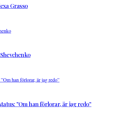
Alexa Grasso
d Shevchenko
atus: ”Om han förlorar, är jag redo”