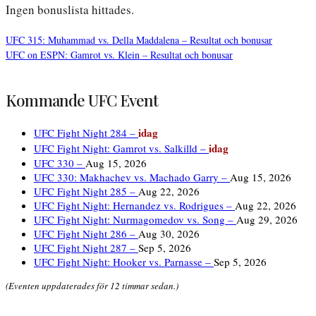
Ingen bonuslista hittades.
UFC 315: Muhammad vs. Della Maddalena – Resultat och bonusar
UFC on ESPN: Gamrot vs. Klein – Resultat och bonusar
Inläggsnavigering
Kommande UFC Event
idag
UFC Fight Night 284 –
idag
UFC Fight Night: Gamrot vs. Salkilld –
UFC 330 –
Aug 15, 2026
UFC 330: Makhachev vs. Machado Garry –
Aug 15, 2026
UFC Fight Night 285 –
Aug 22, 2026
UFC Fight Night: Hernandez vs. Rodrigues –
Aug 22, 2026
UFC Fight Night: Nurmagomedov vs. Song –
Aug 29, 2026
UFC Fight Night 286 –
Aug 30, 2026
UFC Fight Night 287 –
Sep 5, 2026
UFC Fight Night: Hooker vs. Parnasse –
Sep 5, 2026
(Eventen uppdaterades för 12 timmar sedan.)