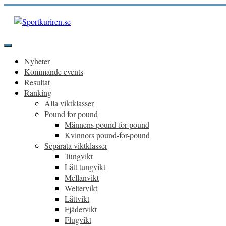
Hoppa
till
innehåll
Sportkuriren.se
Primär
meny
Nyheter
Kommande events
Resultat
Ranking
Alla viktklasser
Pound for pound
Männens pound-for-pound
Kvinnors pound-for-pound
Separata viktklasser
Tungvikt
Lätt tungvikt
Mellanvikt
Weltervikt
Lättvikt
Fjädervikt
Flugvikt