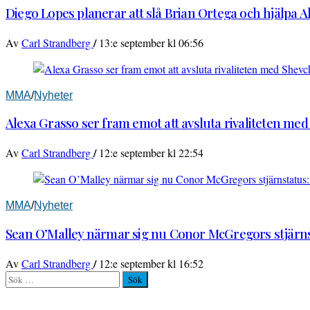
Diego Lopes planerar att slå Brian Ortega och hjälpa 
/
Av
Carl Strandberg
13:e september kl 06:56
MMA
/
Nyheter
Alexa Grasso ser fram emot att avsluta rivaliteten me
/
Av
Carl Strandberg
12:e september kl 22:54
MMA
/
Nyheter
Sean O’Malley närmar sig nu Conor McGregors stjärnst
/
Av
Carl Strandberg
12:e september kl 16:52
Sök
efter: