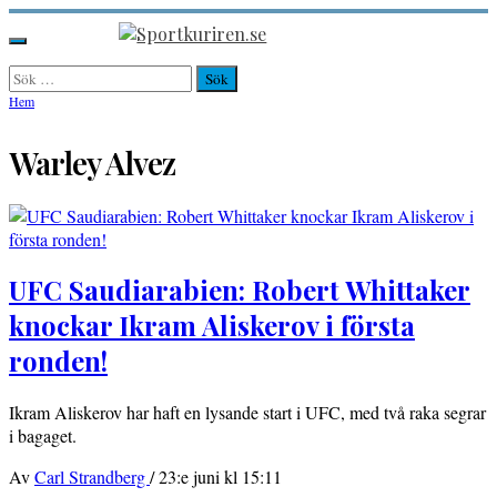
Hoppa
till
Sportkuriren.se
Primär
innehåll
meny
Sök
efter:
Hem
Warley Alvez
UFC Saudiarabien: Robert Whittaker
knockar Ikram Aliskerov i första
ronden!
Ikram Aliskerov har haft en lysande start i UFC, med två raka segrar
i bagaget.
Av
Carl Strandberg
/
23:e juni kl 15:11