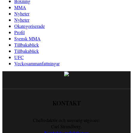
Boxning
MMA
Nyheter
Nyheter
Okategoriserade
Profil
Svensk MMA
Tillbakablick
Tillbakablick
UFC
Veckosammanfattningar
KONTAKT
Chefredaktör och ansvarig utgivare:
Carl Strandberg.
Kontakta redaktionen