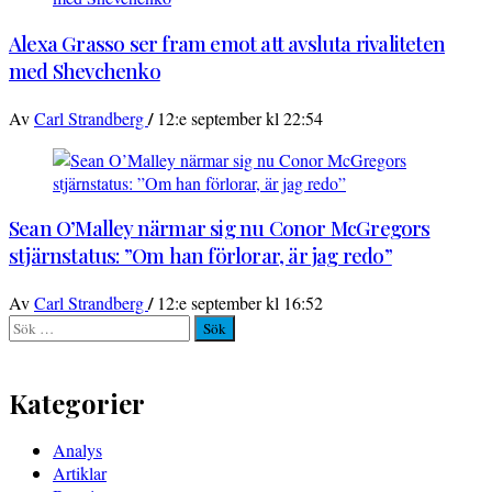
Alexa Grasso ser fram emot att avsluta rivaliteten
med Shevchenko
/
Av
Carl Strandberg
12:e september kl 22:54
Sean O’Malley närmar sig nu Conor McGregors
stjärnstatus: ”Om han förlorar, är jag redo”
/
Av
Carl Strandberg
12:e september kl 16:52
Sök
efter:
Kategorier
Analys
Artiklar