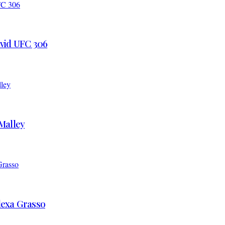
 vid UFC 306
’Malley
Alexa Grasso