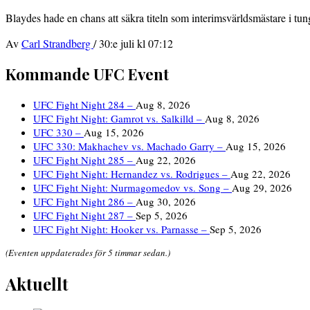
Blaydes hade en chans att säkra titeln som interimsvärldsmästare i tu
Av
Carl Strandberg
/
30:e juli kl 07:12
Kommande UFC Event
UFC Fight Night 284 –
Aug 8, 2026
UFC Fight Night: Gamrot vs. Salkilld –
Aug 8, 2026
UFC 330 –
Aug 15, 2026
UFC 330: Makhachev vs. Machado Garry –
Aug 15, 2026
UFC Fight Night 285 –
Aug 22, 2026
UFC Fight Night: Hernandez vs. Rodrigues –
Aug 22, 2026
UFC Fight Night: Nurmagomedov vs. Song –
Aug 29, 2026
UFC Fight Night 286 –
Aug 30, 2026
UFC Fight Night 287 –
Sep 5, 2026
UFC Fight Night: Hooker vs. Parnasse –
Sep 5, 2026
(Eventen uppdaterades för 5 timmar sedan.)
Aktuellt