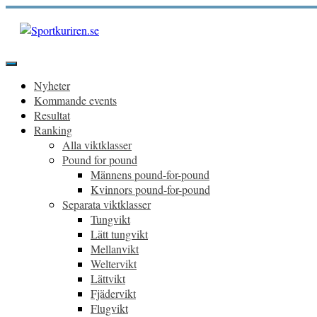
Hoppa
till
innehåll
Sportkuriren.se
Primär
meny
Nyheter
Kommande events
Resultat
Ranking
Alla viktklasser
Pound for pound
Männens pound-for-pound
Kvinnors pound-for-pound
Separata viktklasser
Tungvikt
Lätt tungvikt
Mellanvikt
Weltervikt
Lättvikt
Fjädervikt
Flugvikt