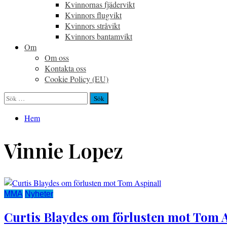
Kvinnornas fjädervikt
Kvinnors flugvikt
Kvinnors stråvikt
Kvinnors bantamvikt
Om
Om oss
Kontakta oss
Cookie Policy (EU)
Sök
efter:
Hem
Vinnie Lopez
MMA
Nyheter
Curtis Blaydes om förlusten mot Tom A