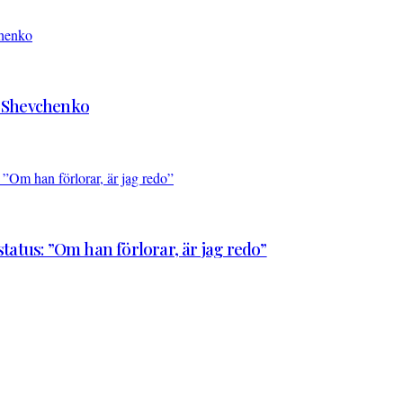
d Shevchenko
atus: ”Om han förlorar, är jag redo”