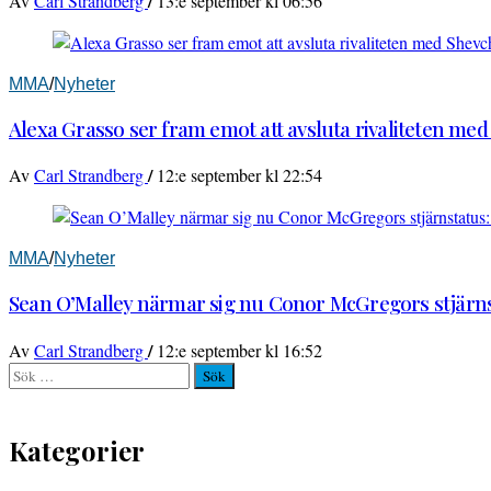
/
Av
Carl Strandberg
13:e september kl 06:56
MMA
/
Nyheter
Alexa Grasso ser fram emot att avsluta rivaliteten me
/
Av
Carl Strandberg
12:e september kl 22:54
MMA
/
Nyheter
Sean O’Malley närmar sig nu Conor McGregors stjärnst
/
Av
Carl Strandberg
12:e september kl 16:52
Sök
efter:
Kategorier