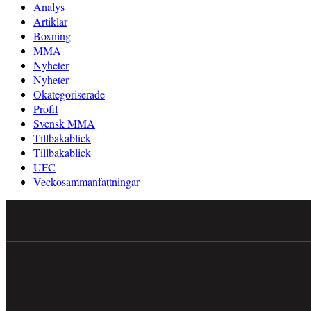
Analys
Artiklar
Boxning
MMA
Nyheter
Nyheter
Okategoriserade
Profil
Svensk MMA
Tillbakablick
Tillbakablick
UFC
Veckosammanfattningar