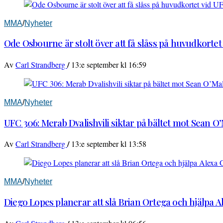
MMA
/
Nyheter
Ode Osbourne är stolt över att få slåss på huvudkortet
/
Av
Carl Strandberg
13:e september kl 16:59
MMA
/
Nyheter
UFC 306: Merab Dvalishvili siktar på bältet mot Sean O
/
Av
Carl Strandberg
13:e september kl 13:58
MMA
/
Nyheter
Diego Lopes planerar att slå Brian Ortega och hjälpa 