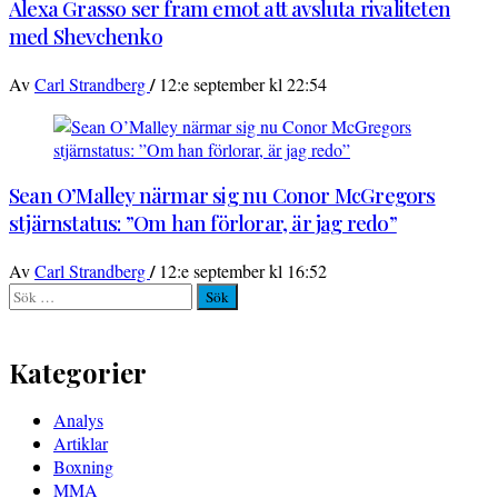
Alexa Grasso ser fram emot att avsluta rivaliteten
med Shevchenko
/
Av
Carl Strandberg
12:e september kl 22:54
Sean O’Malley närmar sig nu Conor McGregors
stjärnstatus: ”Om han förlorar, är jag redo”
/
Av
Carl Strandberg
12:e september kl 16:52
Sök
efter:
Kategorier
Analys
Artiklar
Boxning
MMA