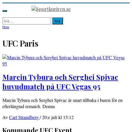
Hoppa
till
Sportkuriren.se
Primär
innehåll
meny
Sök
efter:
Hem
UFC Paris
Marcin Tybura och Serghei Spivac
huvudmatch på UFC Vegas 95
Marcin Tybura och Serghei Spivac är snart tillbaka i buren för en
efterlängtad rematch. Denna
Av
Carl Strandberg
/
20:e juli kl 15:12
Kommande UFC Event