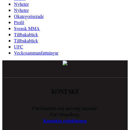
Nyheter
Nyheter
Okategoriserade
Profil
Svensk MMA
Tillbakablick
Tillbakablick
UFC
Veckosammanfattningar
KONTAKT
Chefredaktör och ansvarig utgivare:
Carl Strandberg.
Kontakta redaktionen