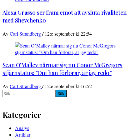
Alexa Grasso ser fram emot att avsluta rivaliteten
med Shevchenko
/
Av
Carl Strandberg
12:e september kl 22:54
Sean O’Malley närmar sig nu Conor McGregors
stjärnstatus: ”Om han förlorar, är jag redo”
/
Av
Carl Strandberg
12:e september kl 16:52
Sök
efter:
Kategorier
Analys
Artiklar