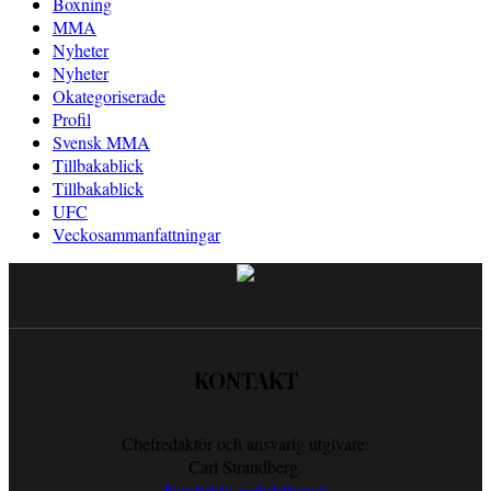
Boxning
MMA
Nyheter
Nyheter
Okategoriserade
Profil
Svensk MMA
Tillbakablick
Tillbakablick
UFC
Veckosammanfattningar
KONTAKT
Chefredaktör och ansvarig utgivare:
Carl Strandberg.
Kontakta redaktionen