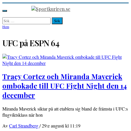
Hoppa
till
Sportkuriren.se
Primär
innehåll
meny
Sök
efter:
Hem
UFC på ESPN 64
Tracy Cortez och Miranda Maverick
ombokade till UFC Fight Night den 14
december
Miranda Maverick siktar på att etablera sig bland de främsta i UFC:s
flugviktsklass när hon
Av
Carl Strandberg
/
29:e augusti kl 11:19