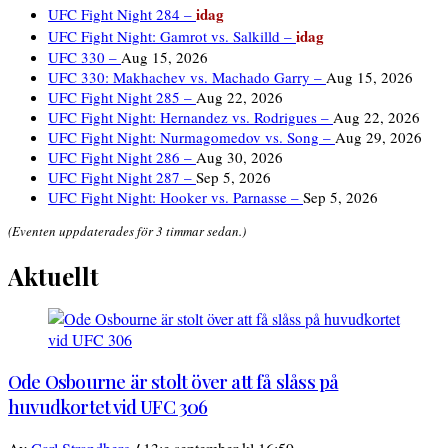
idag
UFC Fight Night 284 –
idag
UFC Fight Night: Gamrot vs. Salkilld –
UFC 330 –
Aug 15, 2026
UFC 330: Makhachev vs. Machado Garry –
Aug 15, 2026
UFC Fight Night 285 –
Aug 22, 2026
UFC Fight Night: Hernandez vs. Rodrigues –
Aug 22, 2026
UFC Fight Night: Nurmagomedov vs. Song –
Aug 29, 2026
UFC Fight Night 286 –
Aug 30, 2026
UFC Fight Night 287 –
Sep 5, 2026
UFC Fight Night: Hooker vs. Parnasse –
Sep 5, 2026
(Eventen uppdaterades för 3 timmar sedan.)
Aktuellt
Ode Osbourne är stolt över att få slåss på
huvudkortet vid UFC 306