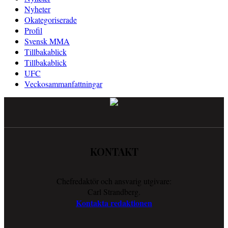
Nyheter
Okategoriserade
Profil
Svensk MMA
Tillbakablick
Tillbakablick
UFC
Veckosammanfattningar
KONTAKT
Chefredaktör och ansvarig utgivare:
Carl Strandberg.
Kontakta redaktionen