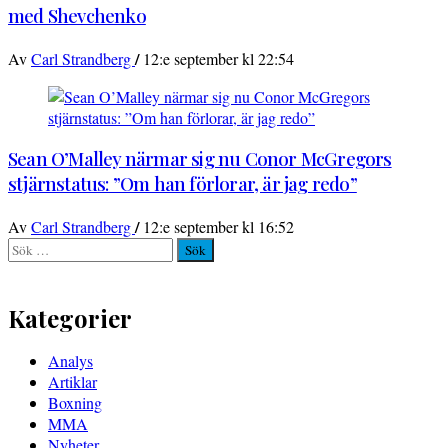
med Shevchenko
/
Av
Carl Strandberg
12:e september kl 22:54
Sean O’Malley närmar sig nu Conor McGregors
stjärnstatus: ”Om han förlorar, är jag redo”
/
Av
Carl Strandberg
12:e september kl 16:52
Sök
efter:
Kategorier
Analys
Artiklar
Boxning
MMA
Nyheter