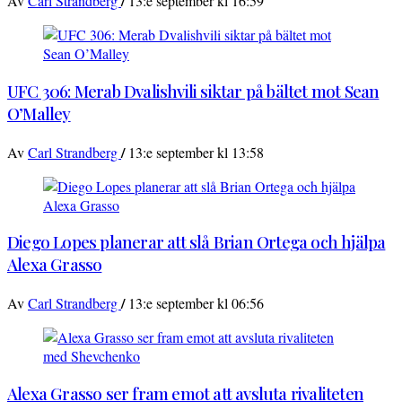
/
Av
Carl Strandberg
13:e september kl 16:59
UFC 306: Merab Dvalishvili siktar på bältet mot Sean
O’Malley
/
Av
Carl Strandberg
13:e september kl 13:58
Diego Lopes planerar att slå Brian Ortega och hjälpa
Alexa Grasso
/
Av
Carl Strandberg
13:e september kl 06:56
Alexa Grasso ser fram emot att avsluta rivaliteten