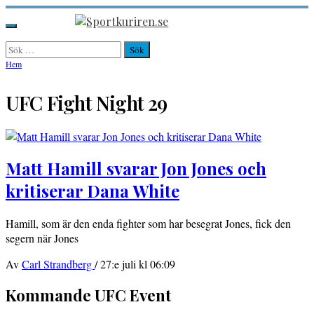
Hoppa
till
Sportkuriren.se
Primär
innehåll
meny
Sök
efter:
Hem
UFC Fight Night 29
Matt Hamill svarar Jon Jones och
kritiserar Dana White
Hamill, som är den enda fighter som har besegrat Jones, fick den
segern när Jones
Av
Carl Strandberg
/
27:e juli kl 06:09
Kommande UFC Event